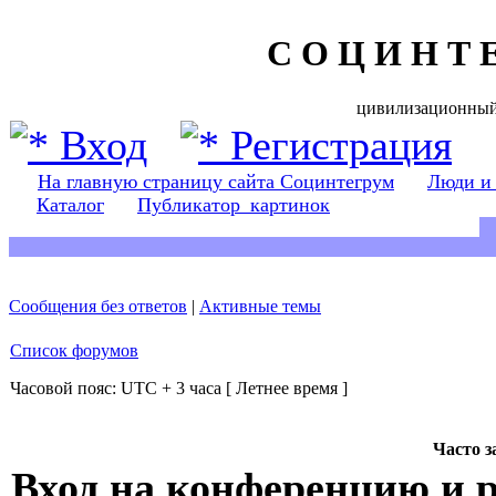
С О Ц И Н Т 
цивилизационный
Вход
Регистрация
На главную страницу сайта Социнтегрум
Люди и
Каталог
Публикатор_картинок
Сообщения без ответов
|
Активные темы
Список форумов
Часовой пояс: UTC + 3 часа [ Летнее время ]
Часто 
Вход на конференцию и 