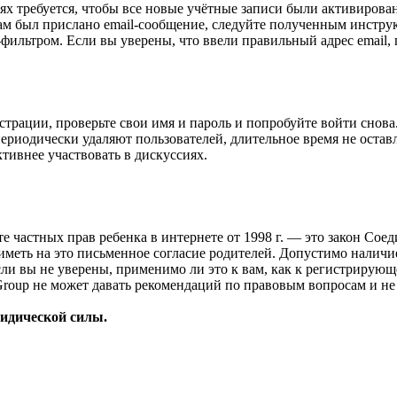
 требуется, чтобы все новые учётные записи были активирован
ам был прислано email-сообщение, следуйте полученным инструк
-фильтром. Если вы уверены, что ввели правильный адрес email, 
страции, проверьте свои имя и пароль и попробуйте войти снов
ериодически удаляют пользователей, длительное время не оста
ктивнее участвовать в дискуссиях.
ащите частных прав ребенка в интернете от 1998 г. — это закон С
меть на это письменное согласие родителей. Допустимо наличи
и вы не уверены, применимо ли это к вам, как к регистрирующ
Group не может давать рекомендаций по правовым вопросам и н
ридической силы.