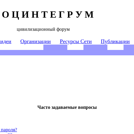
 О Ц И Н Т Е Г Р У М
цивилизационный форум
 идеи
Организации
Ресурсы Сети
Публикации
Часто задаваемые вопросы
 пароля?