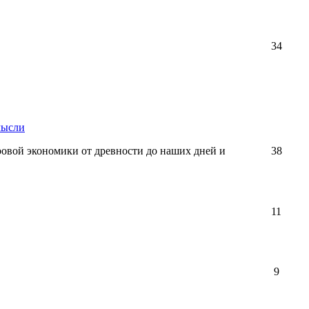
34
мысли
ровой экономики от древности до наших дней и
38
11
9