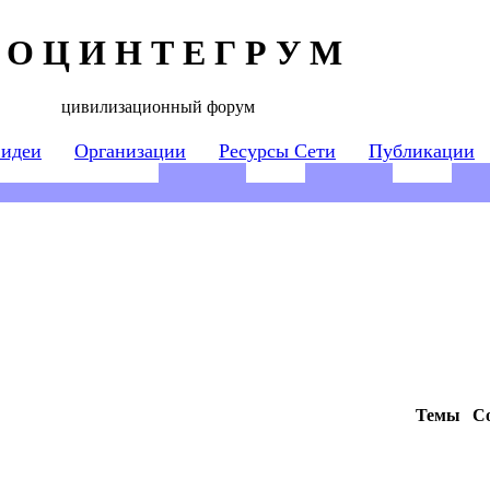
 О Ц И Н Т Е Г Р У М
цивилизационный форум
 идеи
Организации
Ресурсы Сети
Публикации
Темы
С