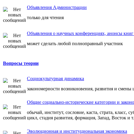
Объявления Администрации
только для чтения
Объявления о научных конференциях, анонсы книг 
может сделать любой полноправный участник
Вопросы теории
Социокультурная динамика
закономерности возникновения, развития и смены
Общие социально-исторические категории и закон
обычай, институт, сословие, каста, страта, класс, с
цикл, стадия развития, формация, Запад, Восток и т.
Эволюционная и институциональная экономика