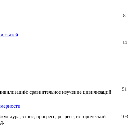
8
и статей
14
51
 цивилизаций; сравнительное изучение цивилизаций
омерности
убкультура, этнос, прогресс, регресс, исторический
103
д.