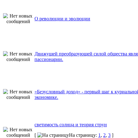
О революции и эволюции
Движущей преобразующей силой общества явля
пассионарии.
«Безусловный доход» - первый шаг к куриально
экономике.
светимость солнца и теория струн
[
На страницу:
1
,
2
,
3
]