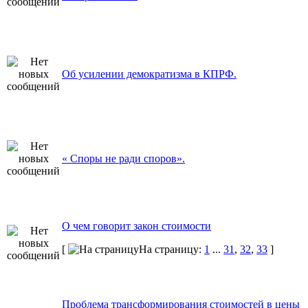
Об усилении демократизма в КПРФ.
« Споры не ради споров».
О чем говорит закон стоимости
[
На страницу:
1
...
31
,
32
,
33
]
Проблема трансформирования стоимостей в цены