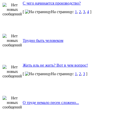
С чего начинается производство?
[
На страницу:
1
,
2
,
3
,
4
]
Трудно быть человеком
Жить иль не жить? Вот в чем вопрос!
[
На страницу:
1
,
2
,
3
]
О труде немало песен сложено...