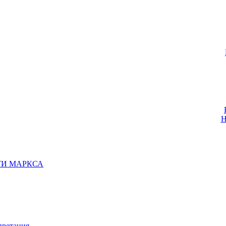
Н
ТИ МАРКСА
ретация.