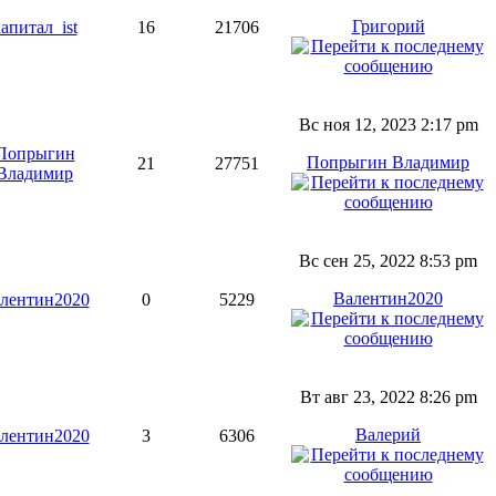
Григорий
апитал_ist
16
21706
Вс ноя 12, 2023 2:17 pm
Попрыгин
Попрыгин Владимир
21
27751
Владимир
Вс сен 25, 2022 8:53 pm
Валентин2020
лентин2020
0
5229
Вт авг 23, 2022 8:26 pm
Валерий
лентин2020
3
6306