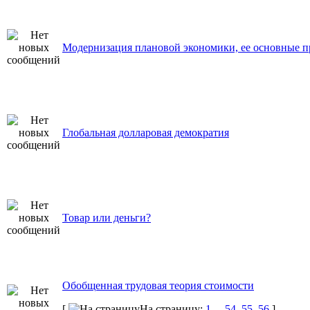
Модернизация плановой экономики, ее основные 
Глобальная долларовая демократия
Товар или деньги?
Обобщенная трудовая теория стоимости
[
На страницу:
1
...
54
,
55
,
56
]