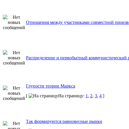
Отношения между участниками совместной произв
Распределение и первобытный коммунистический 
Глупости теории Маркса
[
На страницу:
1
,
2
,
3
,
4
]
Так формируются равновесные рынки