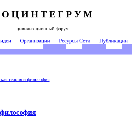
 О Ц И Н Т Е Г Р У М
цивилизационный форум
 идеи
Организации
Ресурсы Сети
Публикации
кая теория и философия
 философия