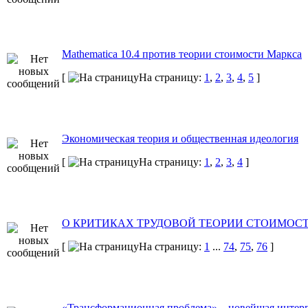
Mathematica 10.4 против теории стоимости Маркса
[
На страницу:
1
,
2
,
3
,
4
,
5
]
Экономическая теория и общественная идеология
[
На страницу:
1
,
2
,
3
,
4
]
О КРИТИКАХ ТРУДОВОЙ ТЕОРИИ СТОИМОС
[
На страницу:
1
...
74
,
75
,
76
]
«Трансформационная проблема» _ новейшая интерп