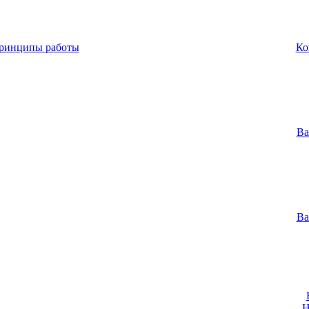
принципы работы
Ко
Ва
Ва
Н