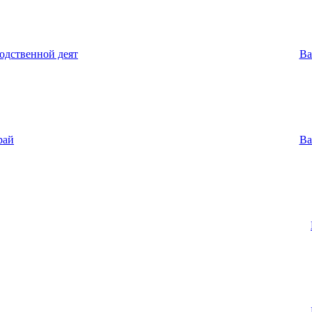
одственной деят
Ва
рай
Ва