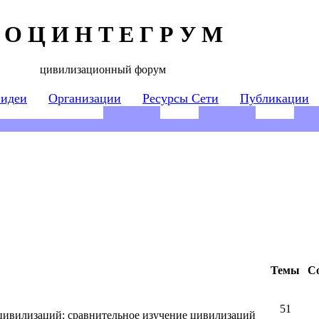
 О Ц И Н Т Е Г Р У М
цивилизационный форум
 идеи
Организации
Ресурсы Сети
Публикации
Темы
С
51
 цивилизаций; сравнительное изучение цивилизаций