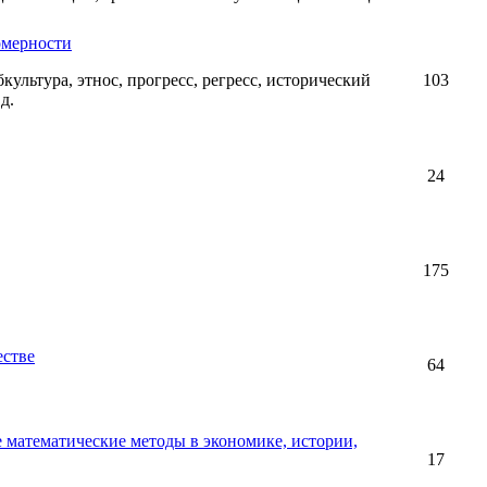
омерности
убкультура, этнос, прогресс, регресс, исторический
103
д.
24
175
естве
64
 математические методы в экономике, истории,
17