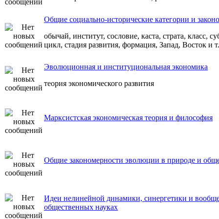
Общие социально-исторические категории и закон
обычай, институт, сословие, каста, страта, класс, с
цикл, стадия развития, формация, Запад, Восток и т.
Эволюционная и институциональная экономика
теория экономического развития
Марксистская экономическая теория и философия
Общие закономерности эволюции в природе и общ
Идеи нелинейной динамики, синергетики и вообще
общественных науках