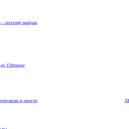
 — поэтому майдан
ы до 150проце
торговлю и прости
Л
клы.