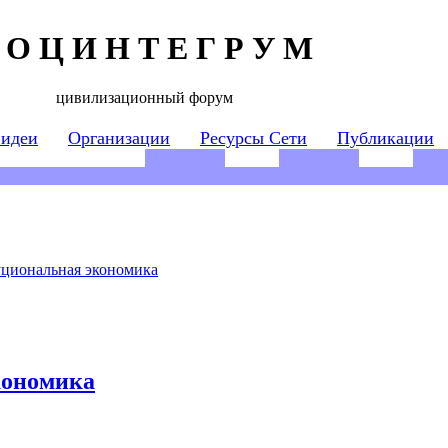
 О Ц И Н Т Е Г Р У М
цивилизационный форум
 идеи
Организации
Ресурсы Сети
Публикации
циональная экономика
кономика