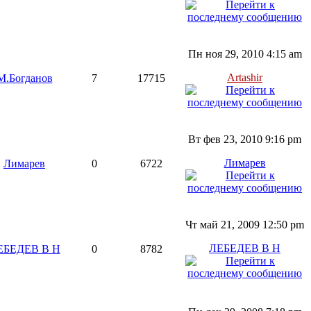
Пн ноя 29, 2010 4:15 am
Artashir
М.Богданов
7
17715
Вт фев 23, 2010 9:16 pm
Лимарев
Лимарев
0
6722
Чт май 21, 2009 12:50 pm
ЛЕБЕДЕВ В Н
ЕБЕДЕВ В Н
0
8782