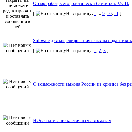
Обзор работ, методологически близких к МСП.
[
На страницу:
1
...
9
,
10
,
11
]
Software для моделирования сложных адаптивн
[
На страницу:
1
,
2
,
3
]
О возможности выхода России из кризиса без р
НОвая книга по клеточным автоматам