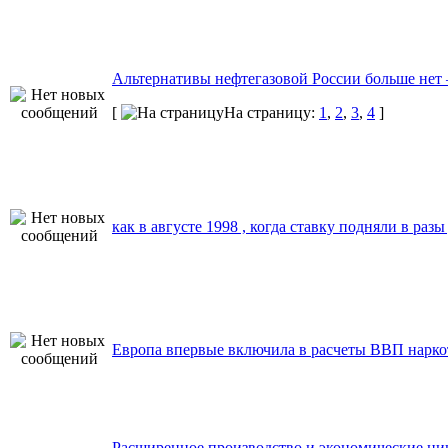
Альтернативы нефтегазовой России больше нет
[
На страницу:
1
,
2
,
3
,
4
]
как в августе 1998 , когда ставку подняли в раз
Европа впервые включила в расчеты ВВП нарко
Расширенное производство и экономические ци