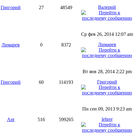
Валерий
Григорий
27
48549
Ср фев 26, 2014 12:07 am
Лимарев
Лимарев
0
8372
Вт янв 28, 2014 2:22 pm
Григорий
Григорий
60
114193
Пн сен 09, 2013 9:23 am
lehrer
Ant
516
599265