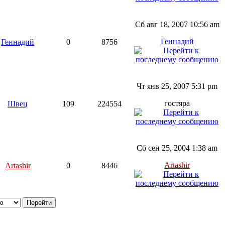
Сб авг 18, 2007 10:56 am
Геннадий
Геннадий
0
8756
Чт янв 25, 2007 5:31 pm
гостяра
Швец
109
224554
Сб сен 25, 2004 1:38 am
Artashir
Artashir
0
8446