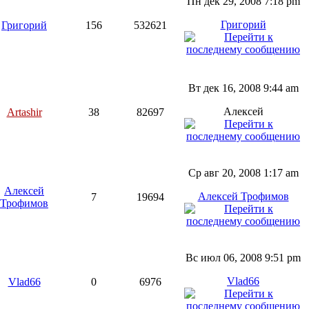
Пн дек 29, 2008 7:18 pm
Григорий
Григорий
156
532621
Вт дек 16, 2008 9:44 am
Алексей
Artashir
38
82697
Ср авг 20, 2008 1:17 am
Алексей
Алексей Трофимов
7
19694
Трофимов
Вс июл 06, 2008 9:51 pm
Vlad66
Vlad66
0
6976