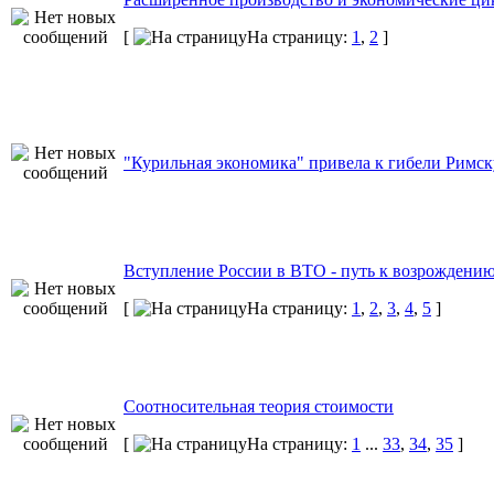
[
На страницу:
1
,
2
]
"Курильная экономика" привела к гибели Римс
Вступление России в ВТО - путь к возрождению
[
На страницу:
1
,
2
,
3
,
4
,
5
]
Соотносительная теория стоимости
[
На страницу:
1
...
33
,
34
,
35
]