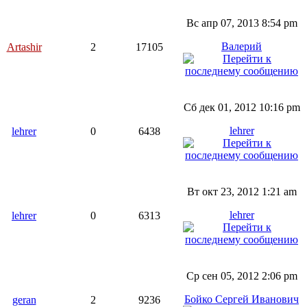
Вс апр 07, 2013 8:54 pm
Валерий
Artashir
2
17105
Сб дек 01, 2012 10:16 pm
lehrer
lehrer
0
6438
Вт окт 23, 2012 1:21 am
lehrer
lehrer
0
6313
Ср сен 05, 2012 2:06 pm
Бойко Сергей Иванович
geran
2
9236