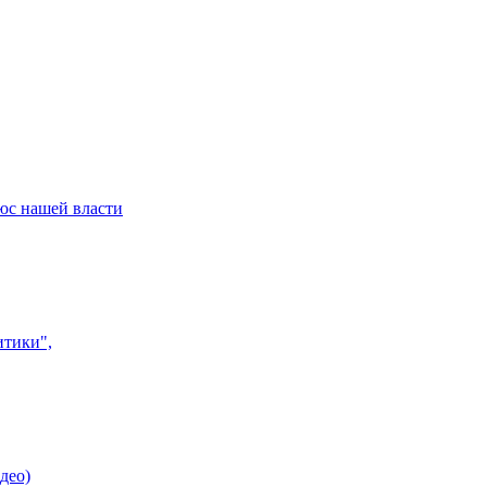
юс нашей власти
итики",
део)