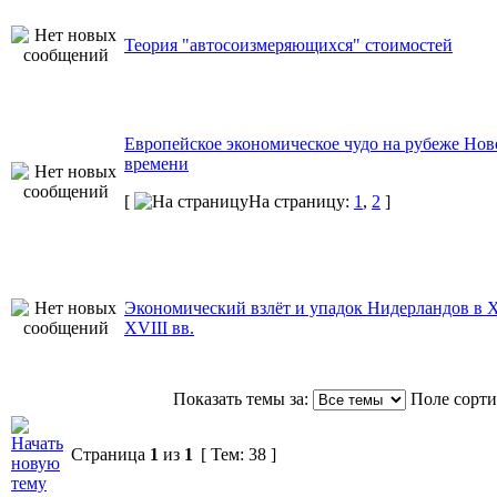
Теория "автосоизмеряющихся" стоимостей
Европейское экономическое чудо на рубеже Нов
времени
[
На страницу:
1
,
2
]
Экономический взлёт и упадок Нидерландов в X
XVIII вв.
Показать темы за:
Поле сорт
Страница
1
из
1
[ Тем: 38 ]