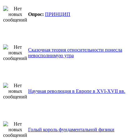
Опрос:
ПРИНЦИП
Сказочная теория относительности понесла
невосполнимую утра
Научная революция в Европе в XVI-XVII вв.
Голый король фундаментальной физики