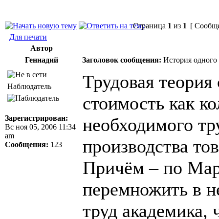
Страница
1
из
1
[ Сообще
Для печати
Автор
Геннадий
Заголовок сообщения:
История одного
Трудовая теория
Наблюдатель
стоимость как к
Зарегистрирован:
необходимого тру
Вс ноя 05, 2006 11:34
am
производства тов
Сообщения:
123
Причём – по Мар
перемножить в не
труд академика, 