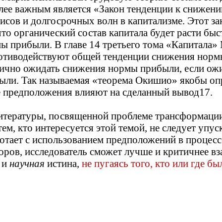
олее важным является «Закон тенденции к сниже
исов и долгосрочных волн в капитализме. Этот за
что органический состав капитала будет расти бы
ы прибыли. В главе 14 третьего тома «Капитала»
отиводействуют общей тенденции снижения нормы
гично ожидать снижения нормы прибыли, если ожид
ли. Так называемая «теорема Окишио» якобы опр
е предположения влияют на сделанный вывод17.
тературы, посвященной проблеме трансформации 
тем, кто интересуется этой темой, не следует упу
ботает с использованием предположений в процесс
торов, исследователь сможет лучше и критичнее в
 и
научная
истина,
не пугаясь того, кто или где б