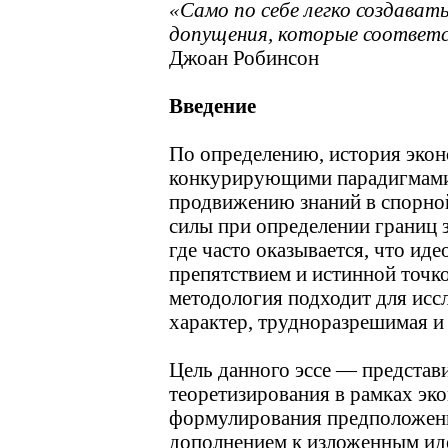
«Само по себе легко создават
допущения, которые соответ
Джоан Робинсон
Введение
По определению, история эко
конкурирующими парадигмами, 
продвижению знаний в спорной
силы при определении границ 
где часто оказывается, что ид
препятствием и истинной точк
методология подходит для исс
характер, трудноразрешимая и
Цель данного эссе — представ
теоретизирования в рамках эк
формулирования предположений
дополнением к изложенным идея