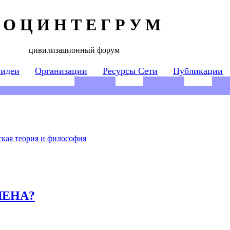
 О Ц И Н Т Е Г Р У М
цивилизационный форум
 идеи
Организации
Ресурсы Сети
Публикации
кая теория и философия
ШЕНА?