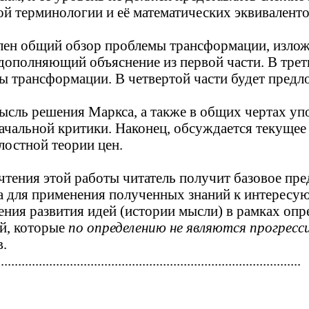
ой терминологии и её математических эквиваленто
влен общий обзор проблемы трансформации, излож
дополняющий объяснение из первой части. В трет
ы трансформации. В четвертой части будет предл
мысль решения Маркса, а также в общих чертах у
начальной критики. Наконец, обсуждается текущее
лостной теории цен.
чтения этой работы читатель получит базовое пре
а для применения полученных знаний к интересу
ения развития идей (истории мысли) в рамках оп
ий, которые
по определению не являются прогрес
в.
........................................................................................