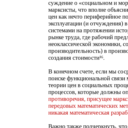
суждение о «социальном и мор
марксисты, что вполне объясн
цен как нечто периферийное п
эксплуатации (и отчуждения) в
системами на протяжении исто
рынке труда, где рабочий пред
неоклассической экономики, со
производительность) в произво
создания стоимости¹⁶.
В конечном счете, если мы со
поиске функциональной связи 
теории цен в социальных проц
процессов, которые должны оп
противоречия, присущее маркс
передовых математических мето
никакая математическая разраб
Важно также подчеркнуть, что