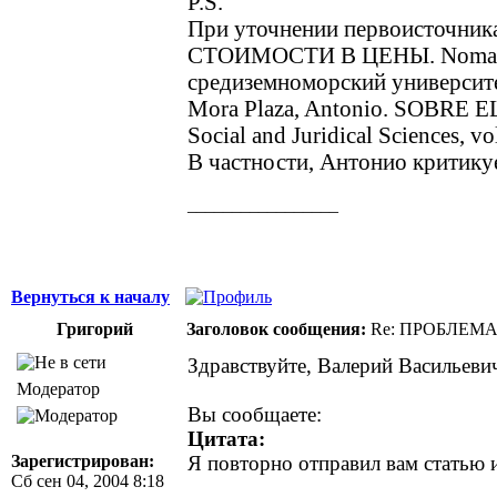
P.S.
При уточнении первоисточни
СТОИМОСТИ В ЦЕНЫ. Nomadas. 
средиземноморский университе
Mora Plaza, Antonio. SOBRE
Social and Juridical Sciences, v
В частности, Антонио критикуе
_________________
Здоровая нация не ощущает своей национ
Джордж Бернард Шоу
Вернуться к началу
Григорий
Заголовок сообщения:
Re: ПРОБЛЕМ
Здравствуйте, Валерий Васильеви
Модератор
Вы сообщаете:
Цитата:
Зарегистрирован:
Я повторно отправил вам статью и
Сб сен 04, 2004 8:18