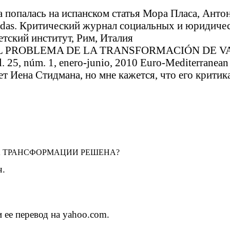
ка попалась на испанском статья Мора Пласа,
Критический журнал социальных и юридических 
тский институт, Рим, Италия
 EL PROBLEMA DE LA TRANSFORMACIÓN DE VALOR
ol. 25, núm. 1, enero-junio, 2010 Euro-Mediterranean 
т Иена Стидмана, но мне кажется, что его критик
альности, как здоровый человек не ощущает, что у него есть ко
А ТРАНСФОРМАЦИИ РЕШЕНА?
ч.
 ее перевод на yahoo.com.