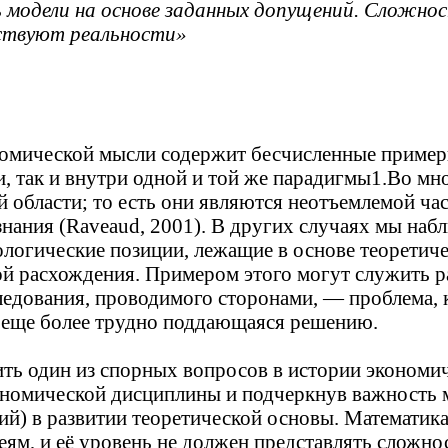
ь модели на основе заданных допущений. Сложно
ствуют реальности»
номической мысли содержит бесчисленные пример
так и внутри одной и той же парадигмы1.Во мно
 области; то есть они являются неотъемлемой ча
знания (Raveaud, 2001). В других случаях мы на
еологические позиции, лежащие в основе теорети
ой расхождения. Примером этого могут служить ра
ледования, проводимого сторонами, — проблема, 
 еще более трудно поддающаяся решению.
ить один из спорных вопросов в истории экономи
ономической дисциплины и подчеркнув важность 
) в развитии теоретической основы. Математика,
м, и её уровень не должен представлять сложност