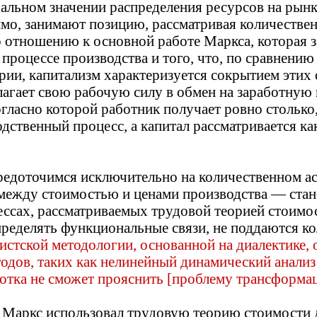
альном значении распределения ресурсов на рынке
имо, занимают позицию, рассматривая количестве
о отношению к основной работе Маркса, которая 
 процессе производства и того, что, по сравнен
рии, капитализм характеризуется сокрытием этих
лагает свою рабочую силу в обмен на заработную 
гласно которой работник получает ровно столько,
дственный процесс, а капитал рассматривается ка
средоточимся исключительно на количественном ас
между стоимостью и ценами производства — стано
ессах, рассматриваемых трудовой теорией стоимос
ределять функциональные связи, не поддаются ко
истской методологии, основанной на диалектике,
дов, таких как нелинейный динамический анализ 
отка не сможет прояснить [проблему трансформации
 Маркс использовал трудовую теорию стоимости 