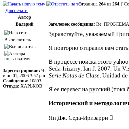
Страница
264
из
264
[ Со
Для печати
Автор
Валерий
Заголовок сообщения:
Re: ПРОБЛЕМ
Здравствуйте, уважаемый Григ
Вычислитель
Я повторно отправил вам стать
В процессе поиска этого yahoo
Seda-Irizarry, Ian J. 2007. Un V
Зарегистрирован:
Чт
Serie Notas de Clase
, Unidad de
июн 01, 2006 3:57 pm
Сообщения:
10893
Откуда:
ХАРЬКОВ
Я ее перевел на русский (пока 
Исторический и методологич
Ян Дж. Седа-Иризарри 