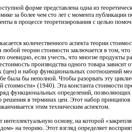
доступной форме представлена одна из теоретиче
мике за более чем сто лет с момента публикации 
нты в процессе теоретизирования с целью помоч
 касается количественного аспекта теории стоимо
и любой теории стоимости заключается в том, что 
то очевидно, если учесть, что многие продукты 
бестоимость производства одного товара зависит о
х (цен) и набор функциональных соотношений ме
себе была бы неполной. Чтобы разорвать эту цикли
й стоимости» (1940). Эта константа стоимости пр
 ряд функциональных определений, позволяющих 
о решения в терминах цен. Этот набор принципов 
заканчивается этим техническим аспектом.
т интеллектуальную основу, на которой «закрепля
дом» на теорию. Этот взгляд определяет восприят