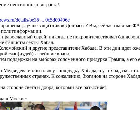
ние пенсионного возраста!
ews.ru/details/be35 ... 0c5d00406e
орошенко, лучше защитников Донбасса? Вы, сейчас главные ФАШ
т политинформации.
к православный еврей, никогда не покровительствовал бандеров
кие фашисты секты Хабад.
 Коломойский и другие представители Хабада. В эти дни идет о
ройсман(иудей) - злейшие враги.
ем поддержки на выборах соломенного придурка Трампа, а его 
а-Медведева и они пляшут под дудку Хабада, а у тех задача - с
ружественных странах. К сожалению, Зюганов на стороне Хаба
на стороне света и добра, который все разъясняет:
да в Москве: