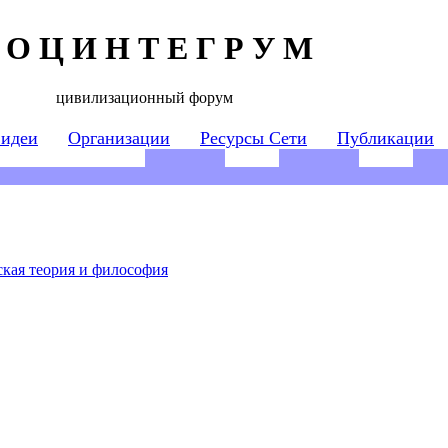
 О Ц И Н Т Е Г Р У М
цивилизационный форум
 идеи
Организации
Ресурсы Сети
Публикации
кая теория и философия