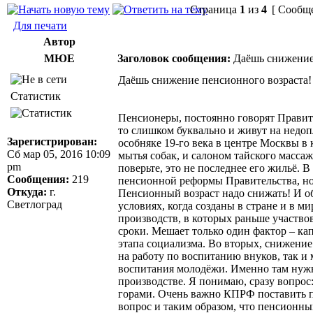
Страница
1
из
4
[ Сообще
Для печати
Автор
МЮЕ
Заголовок сообщения:
Даёшь снижение 
Даёшь снижение пенсионного возраста!
Статистик
Пенсионеры, постоянно говорят Правит
то слишком буквально и живут на недо
Зарегистрирован:
особняке 19-го века в центре Москвы в
Сб мар 05, 2016 10:09
мытья собак, и салоном тайского массаж
pm
поверьте, это не последнее его жильё. В
Сообщения:
219
пенсионной реформы Правительства, но
Откуда:
г.
Пенсионный возраст надо снижать! И об
Светлоград
условиях, когда созданы в стране и в 
производств, в которых раньше участво
сроки. Мешает только один фактор – ка
этапа социализма. Во вторых, снижение
на работу по воспитанию внуков, так и
воспитания молодёжи. Именно там нужны
производстве. Я понимаю, сразу вопрос
горами. Очень важно КПРФ поставить пе
вопрос и таким образом, что пенсионны