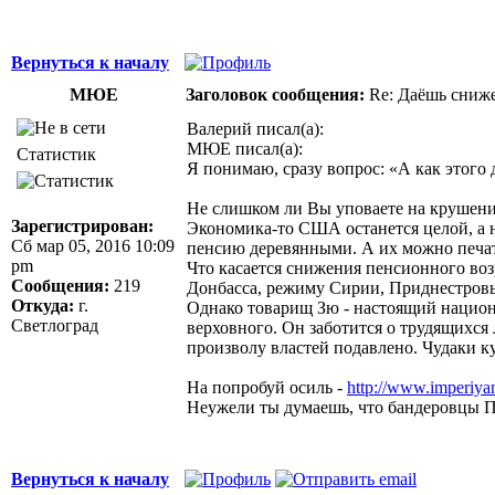
Джордж Бернард Шоу
Вернуться к началу
МЮЕ
Заголовок сообщения:
Re: Даёшь сниже
Валерий писал(а):
МЮЕ писал(а):
Статистик
Я понимаю, сразу вопрос: «А как этого
Не слишком ли Вы уповаете на крушени
Зарегистрирован:
Экономика-то США останется целой, а 
Сб мар 05, 2016 10:09
пенсию деревянными. А их можно печат
pm
Что касается снижения пенсионного во
Сообщения:
219
Донбасса, режиму Сирии, Приднестровь
Откуда:
г.
Однако товарищ Зю - настоящий национ
Светлоград
верховного. Он заботится о трудящихся л
произволу властей подавлено. Чудаки к
На попробуй осиль -
http://www.imperiyan
Неужели ты думаешь, что бандеровцы 
Вернуться к началу