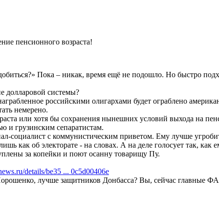
ние пенсионного возраста!
 добиться?» Пока – никак, время ещё не подошло. Но быстро под
е долларовой системы?
награбленное российскими олигархами будет ограблено американ
ать немерено.
зраста или хотя бы сохранения нынешних условий выхода на пен
ю и грузинским сепаратистам.
ал-социалист с коммунистическим приветом. Ему лучше угроби
ишь как об электорате - на словах. А на деле голосует так, как 
уплены за копейки и поют осанну товарищу Пу.
ews.ru/details/be35 ... 0c5d00406e
Порошенко, лучше защитников Донбасса? Вы, сейчас главные 