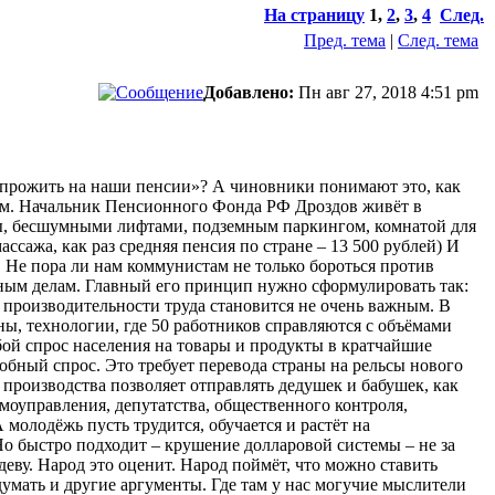
На страницу
1
,
2
,
3
,
4
След.
Пред. тема
|
След. тема
Добавлено:
Пн авг 27, 2018 4:51 pm
 прожить на наши пенсии»? А чиновники понимают это, как
ом. Начальник Пенсионного Фонда РФ Дроздов живёт в
аны, бесшумными лифтами, подземным паркингом, комнатой для
ссажа, как раз средняя пенсия по стране – 13 500 рублей) И
де. Не пора ли нам коммунистам не только бороться против
ным делам. Главный его принцип нужно сформулировать так:
 производительности труда становится не очень важным. В
ны, технологии, где 50 работников справляются с объёмами
бой спрос населения на товары и продукты в кратчайшие
бный спрос. Это требует перевода страны на рельсы нового
производства позволяет отправлять дедушек и бабушек, как
моуправления, депутатства, общественного контроля,
молодёжь пусть трудится, обучается и растёт на
 Но быстро подходит – крушение долларовой системы – не за
ву. Народ это оценит. Народ поймёт, что можно ставить
умать и другие аргументы. Где там у нас могучие мыслители