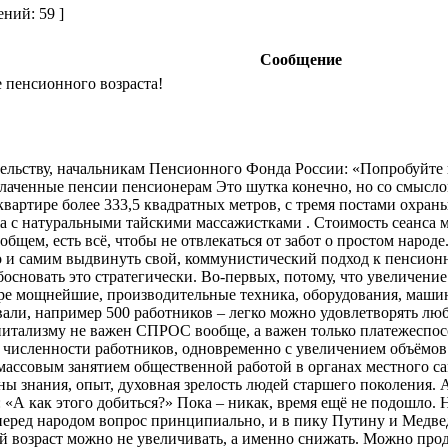
ний: 59 ]
Сообщение
пенсионного возраста!
ельству, начальникам Пенсионного Фонда России: «Попробуйте
плаченные пенсии пенсионерам Это шутка конечно, но со смысл
 квартире более 333,5 квадратных метров, с тремя постами охр
а с натуральными тайскими массажистками . Стоимость сеанса ма
 общем, есть всё, чтобы не отвлекаться от забот о простом наро
 и самим выдвинуть свой, коммунистический подход к пенсион
основать это стратегически. Во-первых, потому, что увеличение
мире мощнейшие, производительные техника, оборудования, маши
вали, например 500 работников – легко можно удовлетворять лю
питализму не важен СПРОС вообще, а важен только платежеспосо
 численности работников, одновременно с увеличением объёмов 
 массовым занятием общественной работой в органах местного са
 знания, опыт, духовная зрелость людей старшего поколения. А 
: «А как этого добиться?» Пока – никак, время ещё не подошло.
ред народом вопрос принципиально, и в пику Путину и Медведе
й возраст можно не увеличивать, а именно снижать. Можно прод