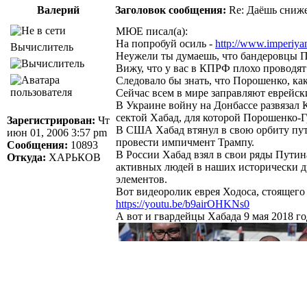
Валерий
Заголовок сообщения:
Re: Даёшь сниже
МЮЕ писал(а):
На попробуй осиль -
http://www.imperiyan
Вычислитель
Неужели ты думаешь, что бандеровцы П
Вижу, что у вас в КПРФ плохо проводя
Следовало бы знать, что Порошенко, ка
Сейчас всем в мире заправляют еврейс
В Украине войну на Донбассе развязал
сектой Хабад, для которой Порошенко-Г
Зарегистрирован:
Чт
В США Хабад втянул в свою орбиту пут
июн 01, 2006 3:57 pm
провести импичмент Трампу.
Сообщения:
10893
В России Хабад взял в свои ряды Путин
Откуда:
ХАРЬКОВ
активных людей в наших исторически д
элементов.
Вот видеоролик еврея Ходоса, стоящего 
https://youtu.be/b9airOHKNs0
А вот и гвардейцы Хабада 9 мая 2018 го