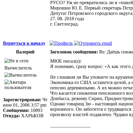
РУСО? Уж не превратились ли в «пикей
Мирошин Ю. Е. Первый секретарь Пет
Депутат Петровского городского округа
27. 08. 2018 года
г. Светлоград.
Вернуться к началу
Валерий
Заголовок сообщения:
Re: Даёшь сниже
МЮЕ писал(а):
Я понимаю, сразу вопрос: «А как этого
Вычислитель
Не слишком ли Вы уповаете на крушени
Экономика-то США останется целой, а 
пенсию деревянными. А их можно печат
Что касается снижения пенсионного во
Донбасса, режиму Сирии, Приднестровь
Зарегистрирован:
Чт
Однако товарищ Зю - настоящий национ
июн 01, 2006 3:57 pm
верховного. Он заботится о трудящихся л
Сообщения:
10893
произволу властей подавлено. Чудаки к
Откуда:
ХАРЬКОВ
_________________
Здоровая нация не ощущает своей национ