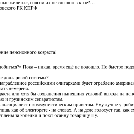
ные жилеты», совсем их не слышно в крае?…
ровского РК КПРФ
.
ние пенсионного возраста!
 добиться?» Пока – никак, время ещё не подошло. Но быстро под
е долларовой системы?
награбленное российскими олигархами будет ограблено американ
ать немерено.
зраста или хотя бы сохранения нынешних условий выхода на пен
ю и грузинским сепаратистам.
ал-социалист с коммунистическим приветом. Ему лучше угроби
ишь как об электорате - на словах. А на деле голосует так, как 
уплены за копейки и поют осанну товарищу Пу.
альности, как здоровый человек не ощущает, что у него есть ко