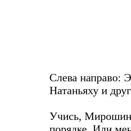
Слева направо: 
Натаньяху и дру
Учись, Мирошин,
порядке. Или ме