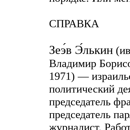
СПРАВКА
Зеэ́в Э́лькин
(ивр. ‏זאב אלקין‏‎
Владимир Борисо
1971) — израиль
политический дея
председатель фра
председатель пар
журналист. Рабо