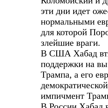
Коломойский и д
эти дни идет ож
нормальными евр
для которой Пор
злейшие враги.
В США Хабад втя
поддержки на вы
Трампа, а его ев
демократической
импичмент Трам
В России Хабад 