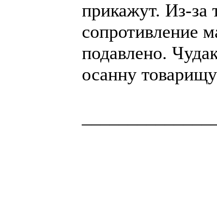
прикажут. Из-за 
сопротивление м
подавлено. Чуда
осанну товарищу
______________
Здоровая нация 
национальности,
ощущает, что у н
Джордж Бернар