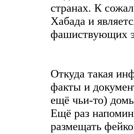
странах. К сожа
Хабада и являет
фашиствующих э
Откуда такая ин
факты и докумен
ещё чьи-то) дом
Ещё раз напомин
размещать фейк