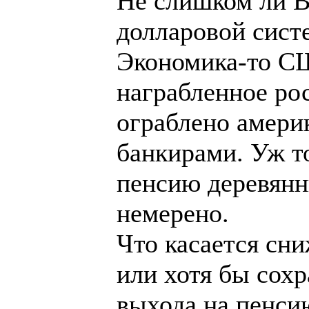
Не слишком ли В
долларовой сист
Экономика-то СШ
награбленное ро
ограблено амери
банкирами. Уж то
пенсию деревянн
немерено.
Что касается сн
или хотя бы сох
выхода на пенсию