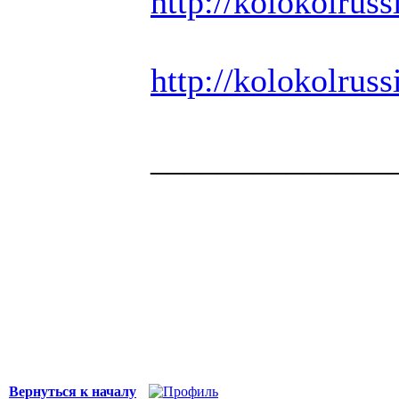
http://kolokolrussi
http://kolokolrussi
______________
Здоровая нация 
национальности,
ощущает, что у н
Джордж Бернар
Вернуться к началу