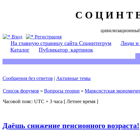
С О Ц И Н Т 
цивилизационный
Вход
Регистрация
На главную страницу сайта Социнтегрум
Люди и
Каталог
Публикатор_картинок
Сообщения без ответов
|
Активные темы
Список форумов
»
Вопросы теории
»
Марксистская экономичес
Часовой пояс: UTC + 3 часа [ Летнее время ]
Даёшь снижение пенсионного возраста!