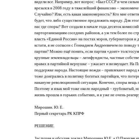
видели все. Например, вот вопрос: «Был СССР и чем сильне
врезался в 2008 году в тяжелейший финансово – экономиче
Случайно? Или, есть какая закономерность? Кто мне ответ
будет, что либо существенное предложить народу. Для это
нас где споры? Вот создали в начале года десяток комиссий
парторганизациям соседних районов, а уж тем более по ст
власть «Единой России» на постах мэров, губернаторов и д
кстати, я не согласен с Геннадием Андреевичем по поводу 
партии? Можно ещё понять, если партия «доит» толстосум
крупные землевладельцы – латифундисты, частные собстве
нравах в партийной верхушке – ужасает и возмущает. На Пл
поддержке народа. Настоящие вожди – привлекают народ к
тоже доигрались в политику богатых партийцев, что поте
накануне революционной ситуации. Конечно, споры вещь гор
Поэтому и язык мой тоже около народный – грубоватый, но
жизнь прошла в горьких событиях, и я уже не очень реаги
Мирошин. Ю. Е.
Первый секретарь РК КПРФ
РЕШЕНИЕ.
Заслушав и обсудив доклад Мирошина Ю.Е. « О Пленуме к