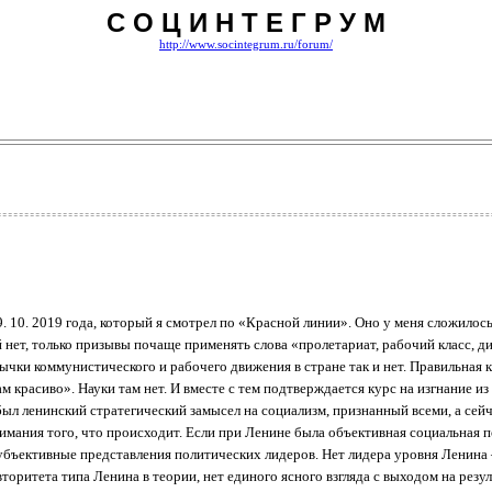
С О Ц И Н Т Е Г Р У М
http://www.socintegrum.ru/forum/
9. 10. 2019 года, который я смотрел по «Красной линии». Оно у меня сложилос
 нет, только призывы почаще применять слова «пролетариат, рабочий класс, дик
ычки коммунистического и рабочего движения в стране так и нет. Правильная 
м красиво». Науки там нет. И вместе с тем подтверждается курс на изгнание из
л ленинский стратегический замысел на социализм, признанный всеми, а сейчас
онимания того, что происходит. Если при Ленине была объективная социальная 
убъективные представления политических лидеров. Нет лидера уровня Ленина 
торитета типа Ленина в теории, нет единого ясного взгляда с выходом на резул