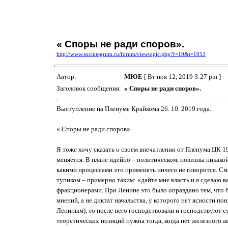
« Споры не ради споров».
http://www.socintegrum.ru/forum/viewtopic.php?f=19&t=1053
Автор:
МЮЕ
[ Вт ноя 12, 2019 3:27 pm ]
Заголовок сообщения:
« Споры не ради споров».
Выступление на Пленуме Крайкома 26. 10. 2019 года.
« Споры не ради споров».
Я тоже хочу сказать о своём впечатлении от Пленума ЦК 1
меняется. В плане идейно – политическом, новизны никакой
какими процессами это применять ничего не говорится. См
тупиком – примерно таким: «дайте мне власть и я сделаю ва
фракционерами. При Ленине это было оправдано тем, что бы
мнений, а не диктат начальства, у которого нет ясности п
Лениным), то после него господствовали и господствуют с
теоретических позиций нужна тогда, когда нет железного ав