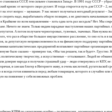
е становился СССР, тем сильнее становился Запад». В 1991 году СССР – убрали
ский кризис от которого скоро рухнет. И тогда откроется путь для СССР – 2, 
ит на этот вопрос – зауважаю. У нас может получиться негодный результат – З
го спорить надо, вырабатывать общую позицию, а не диктовать начальникам сво
 в Крайкоме по всем направлениям – хоть одна хоть раз заседала? Нет. Мы секр
ране. Ничего не знаем. Только видим парадные выступления наших партийных лю
епутатов. А потом получаем черногоровых, тулеевых, ткачевых. Нам нужна вся
того, что раз в обществе большое имущественное расслоение, то оно есть и в 
ов, за депутатскую неприкосновенность и на финансовую поддержку партийны
нники капиталистических предприятий возглавляют партийные организации ком
енуме было сказано – примерно так, «Мы так решаем, так и будет». Грустно. Н
 политическому творчеству, а искусственные – отталкивают. Людей не обман
ряли доверие народа и получили страшный удар – люди отвернулись от КПУ, н
ячая, я сам как блогер в Интернете живу, в очень кислотной, ругательской ср
 я всегда готов извиниться перед любым товарищем, которого я случайно или 
рую на появление у себя возможных проблем.
райкома КПРФ по укреплению идейно – политических, организационных и нра