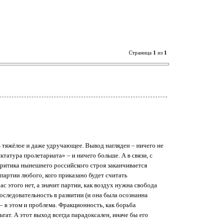
Страница
1
из
1
ь тяжёлое и даже удручающее. Вывод нагляден – ничего не
татура пролетариата» – и ничего больше. А в связи, с
критика нынешнего российского строя заканчивается
 партии любого, кого приказано будет считать
 этого нет, а значит партии, как воздух нужна свобода
последовательность в развитии (и она была осознанна
– в этом и проблема. Фракционность, как борьба
ьтат. А этот выход всегда парадоксален, иначе бы его