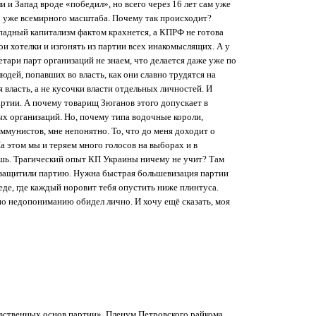
 и Запад вроде «победил», но всего через 16 лет сам уже
но уже всемирного масштаба. Почему так происходит?
ападный капитализм фактом крахнется, а КПРФ не готова
и хотелки и изгонять из партии всех инакомыслящих. А у
етари парт организаций не знаем, что делается даже уже по
дей, попавших во власть, как они славно трудятся на
 власть, а не кусочки власти отдельных личностей. И
партии. А почему товарищ Зюганов этого допускает в
х организаций. Но, почему типа водочные короли,
мунистов, мне непонятно. То, что до меня доходит о
а этом мы и теряем много голосов на выборах и в
ешь. Трагический опыт КП Украины ничему не учит? Там
е защитили партию. Нужна быстрая большевизация партии
еде, где каждый норовит тебя опустить ниже плинтуса.
по недопониманию обидел лично. И хочу ещё сказать, моя
вственных основ партии». Пленум Петровского райкома