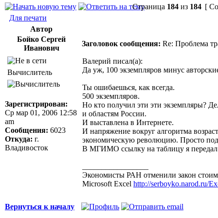
Страница
184
из
184
[ Со
Для печати
Автор
Бойко Сергей
Заголовок сообщения:
Re: Проблема тр
Иванович
Валерий писал(а):
Да уж, 100 экземпляров минус авторские
Вычислитель
Ты ошибаешься, как всегда.
500 экземпляров.
Зарегистрирован:
Но кто получил эти эти экземпляры? Де
Ср мар 01, 2006 12:58
и областям России.
am
И выставлена в Интернете.
Сообщения:
6023
И напряжение вокруг алгоритма возраст
Откуда:
г.
экономическую революцию. Просто под
Владивосток
В МГИМО ссылку на таблицу я передал 
_________________
Экономисты РАН отменили закон стоимо
Microsoft Excel
http://serboyko.narod.ru/Exc
Вернуться к началу