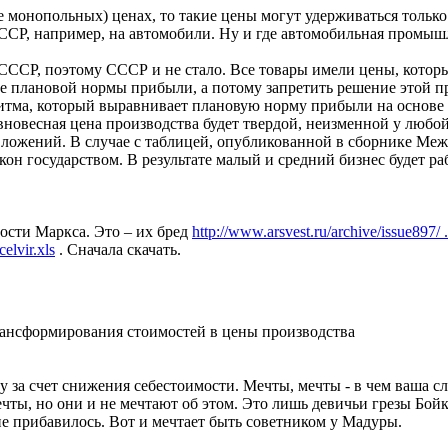
е монопольных) ценах, то такие цены могут удерживаться тольк
ССР, например, на автомобили. Ну и где автомобильная промышл
СССР, поэтому СССР и не стало. Все товары имели цены, котор
е плановой нормы прибыли, а потому запретить решение этой пр
ритма, который выравнивает плановую норму прибыли на основе 
вновесная цена производства будет твердой, неизменной у любо
ложений. В случае с таблицей, опубликованной в сборнике Меж
акон государством. В результате малый и средний бизнес будет р
сти Маркса. Это – их бред
http://www.arsvest.ru/archive/issue897/ 
elvir.xls
. Сначала скачать.
ансформирования стоимостей в цены производства
ну за счет снижения себестоимости. Мечты, мечты - в чем ваша с
чты, но они и не мечтают об этом. Это лишь девичьи грезы Бойк
е прибавилось. Вот и мечтает быть советником у Мадуры.