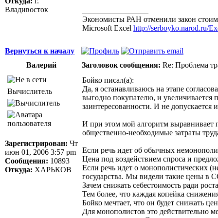
Откуда:
г.
Владивосток
_________________
Экономисты РАН отменили закон стоимо
Microsoft Excel
http://serboyko.narod.ru/Exc
Вернуться к началу
Валерий
Заголовок сообщения:
Re: Проблема тр
Бойко писал(а):
Да, я останавливаюсь на этапе согласов
Вычислитель
выгодно покупателю, и увеличивается п
заинтересованности. И не допускается 
И при этом мой алгоритм выравнивает п
общественно-необходимые затраты труд
Зарегистрирован:
Чт
Если речь идет об обычных немонополиз
июн 01, 2006 3:57 pm
Цена под воздействием спроса и предло
Сообщения:
10893
Если речь идет о монополистических (н
Откуда:
ХАРЬКОВ
государства. Мы видели такие цены в С
Зачем снижать себестоимость ради рост
Тем более, что каждая копейка снижени
Бойко мечтает, что он будет снижать це
Для монополистов это действительно ме