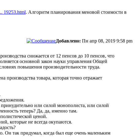
... 19253.html
. Алгоритм планирования меновой стоимости в
Добавлено:
Пн апр 08, 2019 9:58 pm
роизводства снижается от 12 пенсов до 10 пенсов, что
ыполняется основной закон науки управления Общей
 условиях повышения производительности труда.
а производства товара, которая точно отражает
.
редложения.
о принудительно или силой монополиста, или силой
енность теперь? Да, да, именно там.
ополистической ценой.
ий, которые не всегда окупаются.
ладость?
о. Он так придумал, когда был еще очень маленьким