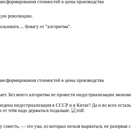
ансформирования стоимостей в цены производства
скую революцию.
льзовать ... бумагу от "алгоритма".
альности, как здоровый человек не ощущает, что у него есть ко
ансформирования стоимостей в цены производства
ает. Без моего алгоритма не провести индустриализации эконом
оведена индустриализация в СССР и в Китае? Да и во всех остал
и от тебя надо держаться подальше.
совесть, — это узы, из которых нельзя вырваться, не разорвав 