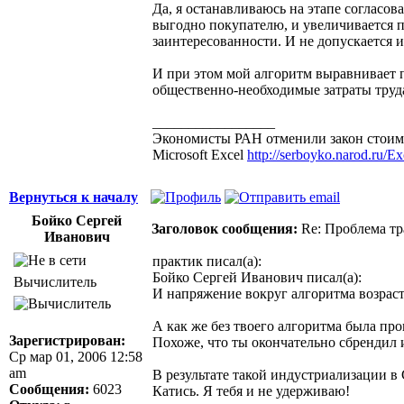
Да, я останавливаюсь на этапе согласов
выгодно покупателю, и увеличивается п
заинтересованности. И не допускается 
И при этом мой алгоритм выравнивает п
общественно-необходимые затраты труд
_________________
Экономисты РАН отменили закон стоимо
Microsoft Excel
http://serboyko.narod.ru/Exc
Вернуться к началу
Бойко Сергей
Заголовок сообщения:
Re: Проблема тр
Иванович
практик писал(а):
Бойко Сергей Иванович писал(а):
Вычислитель
И напряжение вокруг алгоритма возраст
А как же без твоего алгоритма была пр
Зарегистрирован:
Похоже, что ты окончательно сбрендил 
Ср мар 01, 2006 12:58
am
В результате такой индустриализации в 
Сообщения:
6023
Катись. Я тебя и не удерживаю!