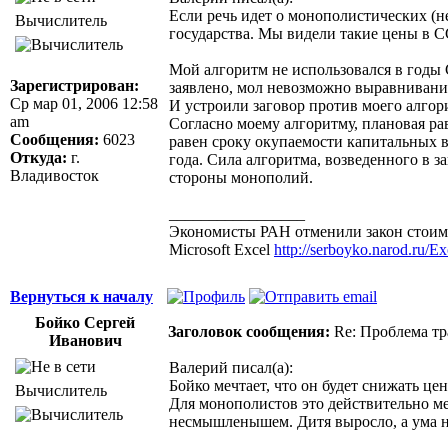
Если речь идет о монополистических (н
Вычислитель
государства. Мы видели такие цены в С
Мой алгоритм не использовался в годы 
Зарегистрирован:
заявлено, мол невозможно выравнивани
Ср мар 01, 2006 12:58
И устроили заговор против моего алго
am
Согласно моему алгоритму, плановая ра
Сообщения:
6023
равен сроку окупаемости капитальных в
Откуда:
г.
года. Сила алгоритма, возведенного в з
Владивосток
стороны монополий.
_________________
Экономисты РАН отменили закон стоимо
Microsoft Excel
http://serboyko.narod.ru/Exc
Вернуться к началу
Бойко Сергей
Заголовок сообщения:
Re: Проблема тр
Иванович
Валерий писал(а):
Бойко мечтает, что он будет снижать це
Вычислитель
Для монополистов это действительно ме
несмышленышем. Дитя выросло, а ума н