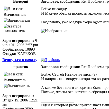
Валерий
Заголовок сообщения:
Re: Проблема тр
Бойко писал(а):
И Мадуро обещал провести экономиче
Вычислитель
Поздравлю, уже Мадура скоро будет испо
_________________
Зарегистрирован:
Чт
Здоровая нация не ощущает своей национ
июн 01, 2006 3:57 pm
Джордж Бернард Шоу
Сообщения:
10893
Откуда:
ХАРЬКОВ
Вернуться к началу
практик
Заголовок сообщения:
Re: Проблема тр
Бойко Сергей Иванович писал(а):
И напряжение вокруг алгоритма возраст
Вычислитель
А как же без твоего алгоритма была пр
Похоже, что ты окончательно сбрендил 
Зарегистрирован:
Вт дек 19, 2006 12:21
_________________
am
Идеи к которым разум приковывает нашу 
Сообщения:
3580