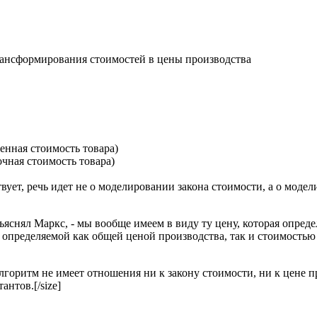
ансформирования стоимостей в цены производства
венная стоимость товара)
очная стоимость товара)
ствует, речь идет не о моделировании закона стоимости, а о мод
зъяснял Маркс, - мы вообще имеем в виду ту цену, которая опре
определяемой как общей ценой производства, так и стоимостью про
алгоритм не имеет отношения ни к закону стоимости, ни к цене 
нтов.[/size]