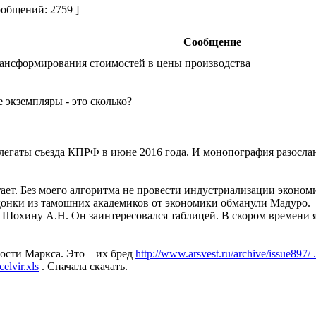
общений: 2759 ]
Сообщение
ансформирования стоимостей в цены производства
 экземпляры - это сколько?
легаты съезда КПРФ в июне 2016 года. И монопография разосла
ает. Без моего алгоритма не провести индустриализации эконо
онки из тамошних академиков от экономики обманули Мадуро.
Шохину А.Н. Он заинтересовался таблицей. В скором времени я
сти Маркса. Это – их бред
http://www.arsvest.ru/archive/issue897/ 
elvir.xls
. Сначала скачать.