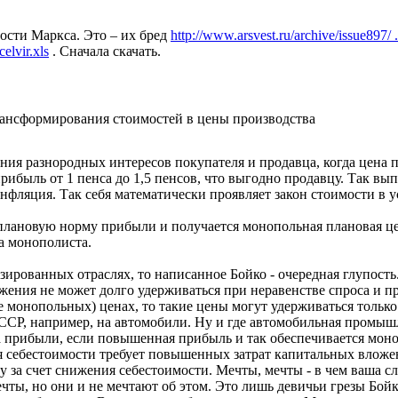
сти Маркса. Это – их бред
http://www.arsvest.ru/archive/issue897/ 
elvir.xls
. Сначала скачать.
ансформирования стоимостей в цены производства
ания разнородных интересов покупателя и продавца, когда цена п
рибыль от 1 пенса до 1,5 пенсов, что выгодно продавцу. Так в
инфляция. Так себя математически проявляет закон стоимости в
лановую норму прибыли и получается монопольная плановая цен
а монополиста.
ированных отраслях, то написанное Бойко - очередная глупость
жения не может долго удерживаться при неравенстве спроса и п
е монопольных) ценах, то такие цены могут удерживаться тольк
ССР, например, на автомобили. Ну и где автомобильная промышл
а прибыли, если повышенная прибыль и так обеспечивается мон
я себестоимости требует повышенных затрат капитальных вложен
ну за счет снижения себестоимости. Мечты, мечты - в чем ваша с
чты, но они и не мечтают об этом. Это лишь девичьи грезы Бойк