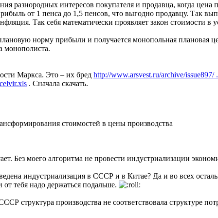
ания разнородных интересов покупателя и продавца, когда цена п
рибыль от 1 пенса до 1,5 пенсов, что выгодно продавцу. Так в
инфляция. Так себя математически проявляет закон стоимости в
лановую норму прибыли и получается монопольная плановая цен
а монополиста.
сти Маркса. Это – их бред
http://www.arsvest.ru/archive/issue897/ 
elvir.xls
. Сначала скачать.
ансформирования стоимостей в цены производства
ает. Без моего алгоритма не провести индустриализации эконом
оведена индустриализация в СССР и в Китае? Да и во всех остал
и от тебя надо держаться подальше.
СССР структура производства не соответствовала структуре потр