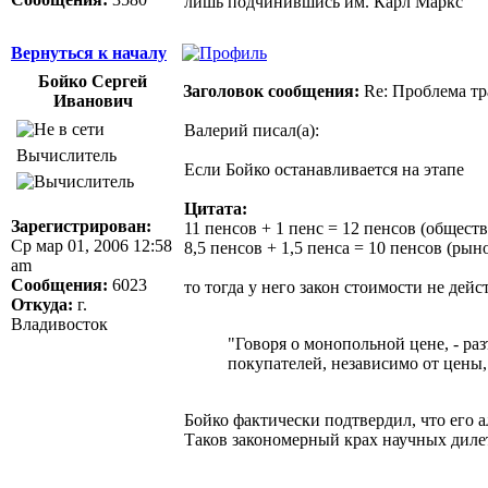
лишь подчинившись им. Карл Маркс
Вернуться к началу
Бойко Сергей
Заголовок сообщения:
Re: Проблема тр
Иванович
Валерий писал(а):
Вычислитель
Если Бойко останавливается на этапе
Цитата:
Зарегистрирован:
11 пенсов + 1 пенс = 12 пенсов (общест
Ср мар 01, 2006 12:58
8,5 пенсов + 1,5 пенса = 10 пенсов (рын
am
Сообщения:
6023
то тогда у него закон стоимости не дей
Откуда:
г.
Владивосток
"Говоря о монопольной цене, - ра
покупателей, независимо от цены, 
Бойко фактически подтвердил, что его 
Таков закономерный крах научных дилета