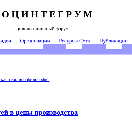
 О Ц И Н Т Е Г Р У М
цивилизационный форум
 идеи
Организации
Ресурсы Сети
Публикации
кая теория и философия
ей в цены производства