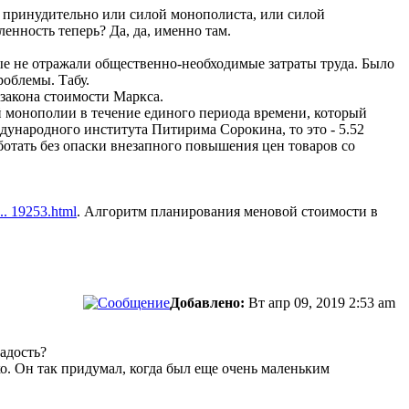
о принудительно или силой монополиста, или силой
енность теперь? Да, да, именно там.
ые не отражали общественно-необходимые затраты труда. Было
облемы. Табу.
закона стоимости Маркса.
й монополии в течение единого периода времени, который
дународного института Питирима Сорокина, то это - 5.52
аботать без опаски внезапного повышения цен товаров со
... 19253.html
. Алгоритм планирования меновой стоимости в
Добавлено:
Вт апр 09, 2019 2:53 am
ладость?
о. Он так придумал, когда был еще очень маленьким