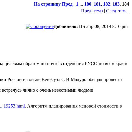
На страницу
Пред.
1
...
180
,
181
,
182
,
183
,
184
Пред. тема
|
След. тема
Добавлено:
Пн апр 08, 2019 8:16 pm
на целевым образом по почте в отделения РУСО по всем краям
мики России и той же Венесуэлы. И Мадуро обещал провести
 встречусь лично с очень известными людьми.
... 19253.html
. Алгоритм планирования меновой стоимости в