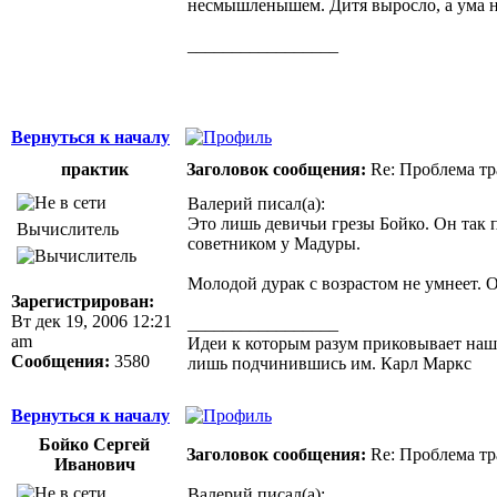
несмышленышем. Дитя выросло, а ума н
_________________
Здоровая нация не ощущает своей национ
Джордж Бернард Шоу
Вернуться к началу
практик
Заголовок сообщения:
Re: Проблема тр
Валерий писал(а):
Это лишь девичьи грезы Бойко. Он так 
Вычислитель
советником у Мадуры.
Молодой дурак с возрастом не умнеет. 
Зарегистрирован:
Вт дек 19, 2006 12:21
_________________
am
Идеи к которым разум приковывает нашу 
Сообщения:
3580
лишь подчинившись им. Карл Маркс
Вернуться к началу
Бойко Сергей
Заголовок сообщения:
Re: Проблема тр
Иванович
Валерий писал(а):