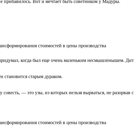
е прибавилось. Вот и мечтает быть советником у Мадуры.
альности, как здоровый человек не ощущает, что у него есть ко
ансформирования стоимостей в цены производства
придумал, когда был еще очень маленьким несмышленышем. Дитя 
Он становится старым дураком.
совесть, — это узы, из которых нельзя вырваться, не разорвав 
ансформирования стоимостей в цены производства