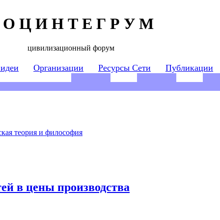
 О Ц И Н Т Е Г Р У М
цивилизационный форум
 идеи
Организации
Ресурсы Сети
Публикации
кая теория и философия
ей в цены производства