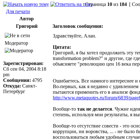
Страница
10
из
184
[ Соо
Для печати
Автор
Григорий
Заголовок сообщения:
Здравствуйте, Алан.
Модератор
Цитата:
Григорий, я бы хотел продолжить эту тем
transformation problem?" и другие, где
Зарегистрирован:
объясняете "революцию цен 16 века пере
Сб сен 04, 2004 8:18
pm
Сообщения:
4795
Ошибаетесь. Все намного интереснее и 
Откуда:
Санкт-
Во-первых, как я недавно с удивлением
Петербург
пытаются применить его в анализе фон
http://www.metaquotes.ru/forum/6839/page
Вообще-то
так не делается
. Чужие идеи
степень, используя мои результаты, я 
Вообще-то отсутствие совести - это осн
коррупции, ни воровства, ... - не было 
воспользоваться любым удобным случае