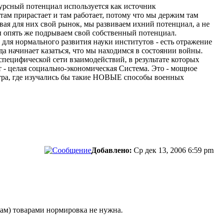
сурсный потенциал используется как источник
там прирастает и там работает, потому что мы держим там
вая для них свой рынок, мы развиваем ихний потенциал, а не
ы опять же подрываем свой собственный потенциал.
для нормального развития науки институтов - есть отражение
а начинает казаться, что мы находимся в состоянии войны.
 специфической сети взаимодействий, в результате которых
 - целая социально-экономическая Система. Это - мощное
нтра, где изучались бы такие НОВЫЕ способы военных
Добавлено:
Ср дек 13, 2006 6:59 pm
нам) товарами нормировка не нужна.