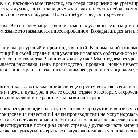
е. Но, насколько мне известно, эта сфера совершенно не урегули
 есть, я думаю, лишь в западных журналах и в очень небольшом 
й собственный журнал. Но это требует средств и времени.
дства. Это в нашем мире - одно из главных условий реализации 
м языке это называется инвестированием. Вкладывать деньги в с
енциала: ресурсный и производственный. В нормальной экономик
тиций в своей стране и для увеличения запасов собственного ка
 новое производства. Что происходит у нас? Мы продаем ресурсы
ывается разорвана. Цепь: производство - продажи - новые инвес
тала вне страны. Созданные нашим ресурсным потенциалом усло
отенциала дают кроме прибыли еще и ренту, которая всегда испо
ь и наука и культура, и все те сферы, отдача от которых отсроч
льшой кучкой и не работает на развитие страны.
ших ресурсов, идет на закупку готовых продуктов и ввозится в 
блокирования инвестиций наши производители не могут нормальн
жка - то есть активные инвестиции плюс политика жесткого конт
инвестируются в потенциал своей страны. Другая же часть выруч
 так, мы рискуем потерять реальную экономическую независимо