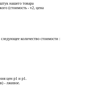
штук нашего товара
жого (стоимость - v2, цена
следующее количество стоимости :
ния цен p1 и p1.
в) - лживое.