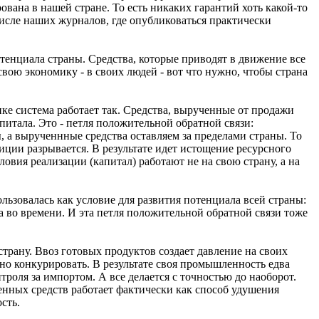
рована в нашей стране. То есть никаких гарантий хоть какой-то
числе наших журналов, где опубликоваться практически
потенциала страны. Средства, которые приводят в движение все
вою экономику - в своих людей - вот что нужно, чтобы страна
е система работает так. Средства, вырученные от продажи
питала. Это - петля положительной обратной связи:
, а вырученнные средства оставляем за пределами страны. То
тиции разрывается. В результате идет истощение ресурсного
вия реализации (капитал) работают не на свою страну, а на
льзовалась как условие для развития потенциала всей страны:
ена во времени. И эта петля положительной обратной связи тоже
страну. Ввоз готовых продуктов создает давление на своих
о конкурировать. В результате своя промышленность едва
роля за импортом. А все делается с точностью до наоборот.
енных средств работает фактически как способ удушения
сть.