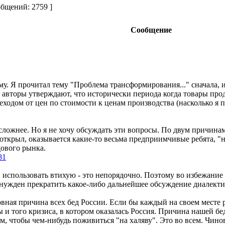
бщений: 2759 ]
Сообщение
у. Я прочитал тему "Проблема трансформирования..." сначала, и за
 где авторы утверждают, что исторически периода когда товары пр
ходом от цен по стоимости к ценам производства (насколько я п
сложнее. Но я не хочу обсуждать эти вопросы. По двум причинам
 открыл, оказывается какие-то весьма предприимчивые ребята, "
дового рынка.
81
 использовать втихую - это непорядочно. Поэтому во избежание
вынужден прекратить какое-либо дальнейшее обсуждение диалекти
овная причина всех бед России. Если бы каждый на своем месте 
бы и того кризиса, в котором оказалась Россия. Причина нашей б
м, чтобы чем-нибудь поживиться "на халяву". Это во всем. Чи