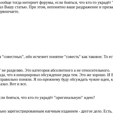
вообще тогда интернет форумы, если бояться, что кто-то украдё
ал Вашу статью. При этом, непонятно ваше раздражение и призыв
ервничаете.
 "совестных", ибо исчезнет понятие "совесть" как таковое. То ест
 не разделяю. Это категория абсолютного а не относительного.
авда, что я инициировал обсуждение ряда тем. Это же хорошо. И 
равильно поняли. Я по-прежнему буду обсуждать чужие идеи, как
зал. Вот и все.
сли бояться, что кто-то украдёт "оригинальную" идею?
но зарегистрированным научным изданием - другое дело. Есть,