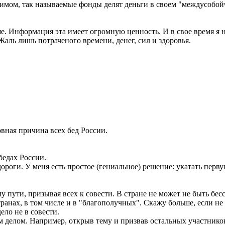
имом, так называемые фонды делят деньги в своем "междусобойч
е. Информация эта имеет огромную ценность. И в свое время я
Жаль лишь потраченого времени, денег, сил и здоровья.
овная причина всех бед России.
бедах России.
 дороги. У меня есть простое (гениальное) решение: укатать перв
 пути, призывая всех к совести. В стране не может не быть бес
ранах, в том числе и в "благополучных". Скажу больше, если не 
дело не в совести.
 делом. Например, открыв тему и призвав остальных участников