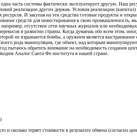
 одна часть системы фактически эксплуатирует другую. Наш ре
ловий реализации других держав. Условия реализации (капитал) 
 ресурсов. И закупая на эти средства готовые продукты и откры
зование средств для инвестирования в свою промышленность, м
- например, отсутствие сети научных журналов или необходимых 
рекосов в развитии страны. Когда думаешь обо всем этом, иногд
 которой не взрываются бомбы, а оружием является выстраивание
оего рода манипуляция, где объект, над которым манипулируют
 год пытаюсь обратить внимание на необходимость создания це
бходим Аналог Санта Фе института в нашей стране.
)
о и сколько теряет стоимости в результате обмена (согласно це