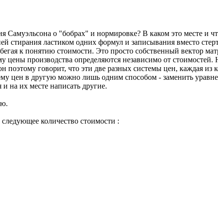
 Самуэльсона о "бобрах" и нормировке? В каком это месте и чт
й стирания ластиком одних формул и записывания вместо стерты
бегая к понятию стоимости. Это просто собственный вектор ма
у цены производства определяются независимо от стоимостей. Н
он поэтому говорит, что эти две разных системы цен, каждая из 
ему цен в другую можно лишь одним способом - заменить уравне
 и на их месте написать другие.
аю.
следующее количество стоимости :