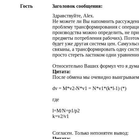
Гость
Заголовок сообщения:
Здравствуйте, Alex.
Не можете ли Вы напомнить рассуждения
проблему трансформирования с операцие
производства можно определить, не при
предметы потребления рабочих). Поэтом
будет уже другая система цен. Самуэльс
связаны, а трансформировать одну сист
просто стереть ластиком одни уравнения
Относительно Ваших формул что я дум
Цитата:
После обмена мы очевидно выигрываем 
dv = M*v2-N*v1 = N*v1*(k*l-1) (*)
где
l=M/N=p1/p2
k=v2/v1
Согласен. Только непонятен вывод:
Цитата: