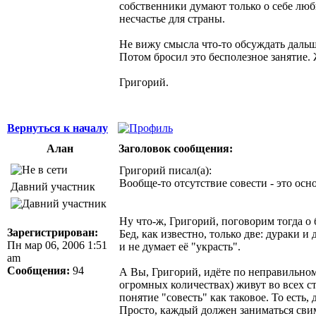
собственники думают только о себе люб
несчастье для страны.
Не вижу смысла что-то обсуждать дальш
Потом бросил это бесполезное занятие. 
Григорий.
Вернуться к началу
Алан
Заголовок сообщения:
Григорий писал(а):
Вообще-то отсутствие совести - это осн
Давний участник
Ну что-ж, Григорий, поговорим тогда о 
Зарегистрирован:
Бед, как известно, только две: дураки и
Пн мар 06, 2006 1:51
и не думает её "украсть".
am
Сообщения:
94
А Вы, Григорий, идёте по неправильному
огромных количествах) живут во всех ст
понятие "совесть" как таковое. То есть, 
Просто, каждый должен заниматься свим