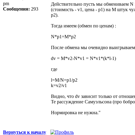
pm
Действительно пусть мы обмениваем N 
Сообщения:
293
(стоимость - v1, цена - p1) на M штук чу
p2).
Тогда имеем (обмен по ценам) :
N*p1=M*p2
После обмена мы очевидно выигрываем 
dv = M*v2-N*v1 = N*v1*(k*l-1)
где
l=M/N=p1/p2
k=v2/v1
Видно, что dv зависит только от отноше
Те рассуждение Самуэльсона (про бобро
Нормировка не нужна."
Вернуться к началу