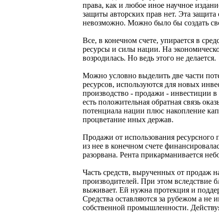
права, как и любое иное научное издани
защиты авторских прав нет. Эта защита
невозможно. Можно было бы создать сво
Все, в конечном счете, упирается в сре
ресурсы и силы нации. На экономическо
возродилась. Но ведь этого не делается.
Можно условно выделить две части пот
ресурсов, используются для новых инвес
производство - продажи - инвестиции в
есть положительная обратная связь оказ
потенциала нации плюс накопление капи
процветание иных держав.
Продажи от использования ресурсного п
из нее в конечном счете финансировалас
разорвана. Рента прикарманивается небо
Часть средств, вырученных от продаж на
производителей. При этом вследствие 
выживает. Ей нужна протекция и поддер
Средства оставляются за рубежом а не 
собственной промышленности. Действуя