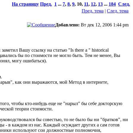
На страницу
Пред.
1
...
7
,
8
,
9
,
10
,
11
,
12
,
13
...
184
След.
Пред. тема
|
След. тема
Добавлено:
Вт дек 12, 2006 1:44 pm
метил Вашу ссылку на статью "Is there a " historical
одавались бы по стоимости не могло быть. Тем не менее, Вы
онял, могу ошибаться).
.
нарыв", как они выражаются, мой Метод в интернете,
 того, чтобы кто-нибудь еще не "нарыл" бы себе докторскую
ческой теории стоимости.
руководствовался бы совестью, то не было бы ни "братков", ни
еды - в каждом из нас. Каждый осуждает других а сам готов
новники используют сои должностные полномочия,