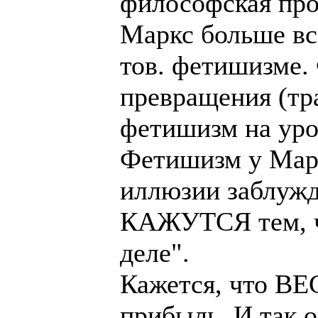
философская про
Маркс больше вс
тов. фетишизме.
превращения (тра
фетишизм на уров
Фетишизм у Марк
иллюзии заблуж
КАЖУТСЯ тем, 
деле".
Кажется, что ВЕ
прибыль.
И так о