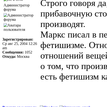
Строго говоря да
Администратор
форума
прибавочную сто
производят.
Маркс писал в п
Зарегистрирован:
фетишизме. Отно
Ср авг 25, 2004 12:26
am
Сообщения:
1052
отношений вещей
Откуда:
Москва
о том, что прои
есть фетишизм к