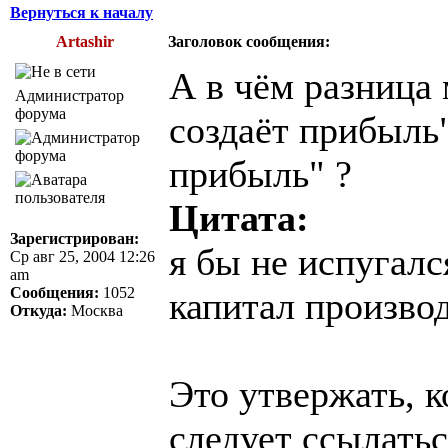
Вернуться к началу
Artashir
Заголовок сообщения:
А в чём разница
Администратор
форума
создаёт прибыль
прибыль" ?
Цитата:
Зарегистрирован:
я бы не испугалс
Ср авг 25, 2004 12:26
am
Сообщения:
1052
капитал произво
Откуда:
Москва
Это утвержать, к
следует ссылатьс