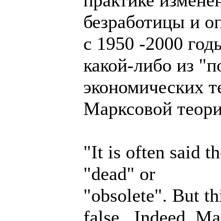
безработицы и о
с 1950 -2000 год
какой-либо из "
экономических те
Марксовой теори
"It is often said 
"dead" or
"obsolete". But th
false...Indeed, M