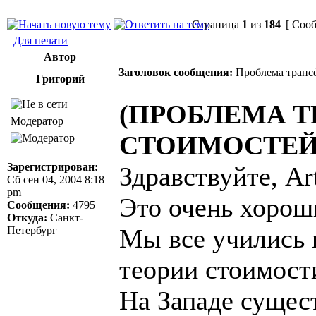
Страница
1
из
184
[ Сооб
Для печати
Автор
Заголовок сообщения:
Проблема трансф
Григорий
(ПРОБЛЕМА 
Модератор
СТОИМОСТЕЙ
Зарегистрирован:
Здравствуйте, Art
Сб сен 04, 2004 8:18
pm
Это очень хорош
Сообщения:
4795
Откуда:
Санкт-
Мы все учились 
Петербург
теории стоимост
На Западе сущес