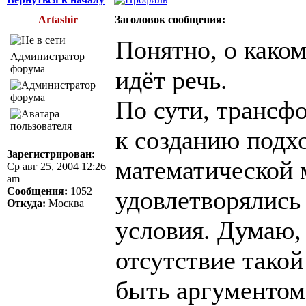
Artashir
Заголовок сообщения:
Понятно, о каком
Администратор
форума
идёт речь.
По сути, трансф
к созданию подх
Зарегистрирован:
математической 
Ср авг 25, 2004 12:26
am
Сообщения:
1052
удовлетворялись
Откуда:
Москва
условия. Думаю,
отсутствие тако
быть аргументом