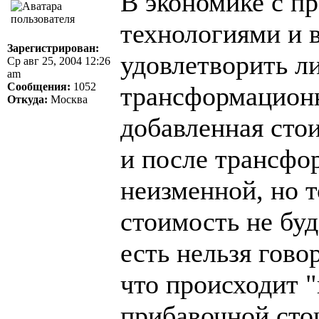
В экономике с п
технологиями и
Зарегистрирован:
удовлетворить л
Ср авг 25, 2004 12:26
am
Сообщения:
1052
трансформационн
Откуда:
Москва
добавленная сто
и после трансфо
неизменной, но 
стоимость не буд
есть нельзя гово
что происходит 
прибавочной сто