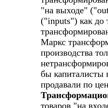
"на выходе" ("out
("inputs") как д
трансформирован
Маркс трансформ
производства тол
нетрансформиров
бы капиталисты 
продавали по це
Трансформацио
товаров "на вхо