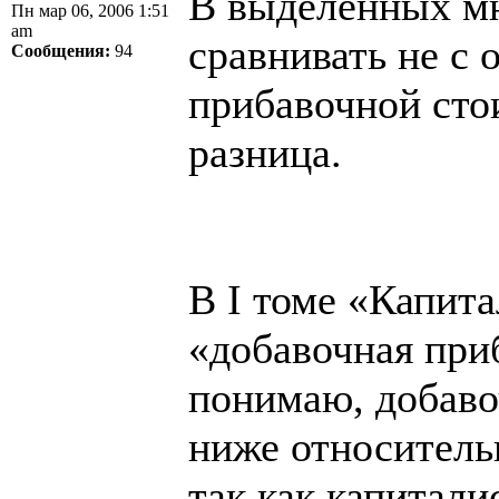
В выделенных мн
Пн мар 06, 2006 1:51
am
сравнивать не с 
Сообщения:
94
прибавочной сто
разница.
В I томе «Капита
«добавочная при
понимаю, добаво
ниже относитель
так как капитал