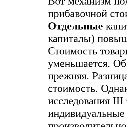
Вот механизм по
прибавочной сто
Отдельные
капи
капиталы) повыш
Стоимость това
уменьшается. Об
прежняя. Разниц
стоимость. Однак
исследования III
индивидуальные
производительно