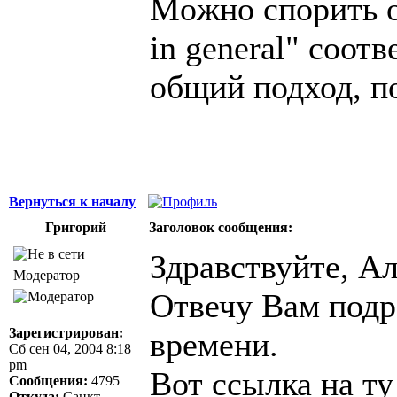
Moжно спорить о 
in general" соотве
общий подход, по
Вернуться к началу
Григорий
Заголовок сообщения:
Здравствуйте, Ал
Модератор
Отвечу Вам подр
Зарегистрирован:
времени.
Сб сен 04, 2004 8:18
pm
Вот ссылка на ту
Сообщения:
4795
Откуда:
Санкт-