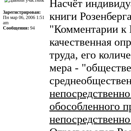
Насчёт индивиду
Зарегистрирован:
книги Розенберг
Пн мар 06, 2006 1:51
am
"Комментарии к К
Сообщения:
94
качественная оп
труда, его колич
мера - "обществ
среднеобществен
непосредственно 
обособленного п
непосредственно