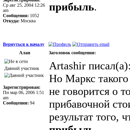
прибыль
.
Ср авг 25, 2004 12:26
am
Сообщения:
1052
Откуда:
Москва
Вернуться к началу
Алан
Заголовок сообщения:
Artashir писал(а)
Давний участник
Но Маркс такого 
Зарегистрирован:
не говорится о т
Пн мар 06, 2006 1:51
am
прибавочной сто
Сообщения:
94
результат того, 
прибыль
.