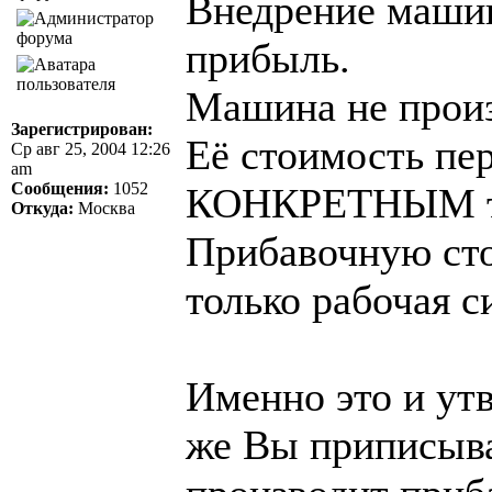
Внедрение машин
прибыль.
Машина не произ
Зарегистрирован:
Её стоимость пе
Ср авг 25, 2004 12:26
am
Сообщения:
1052
КОНКРЕТНЫМ т
Откуда:
Москва
Прибавочную сто
только рабочая с
Именно это и ут
же Вы приписыва