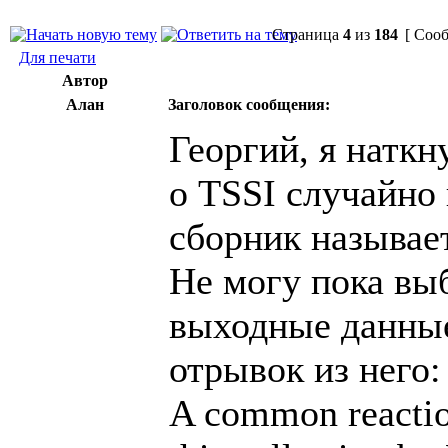
Страница
4
из
184
[ Сооб
Для печати
Автор
Алан
Заголовок сообщения:
Георгий, я наткн
о TSSI случайно
сборник называет
Не могу пока выб
выходные данные
отрывок из него:
A common reactio