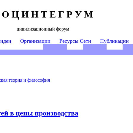
 О Ц И Н Т Е Г Р У М
цивилизационный форум
 идеи
Организации
Ресурсы Сети
Публикации
кая теория и философия
ей в цены производства