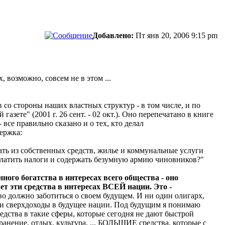
Добавлено:
Пт янв 20, 2006 9:15 pm
 возможно, совсем не в этом ...
 со стороны наших властных структур - в том числе, и по
ете" (2001 г. 26 сент. - 02 окт.). Оно перепечатано в книге
все правильно сказано и о тех, кто делал
ержка:
ать из собственных средств, жилье и коммунальные услуги
 платить налоги и содержать безумную армию чиновников?"
ого богатства в интересах всего общества - оно
т эти средства в интересах ВСЕЙ нации. Это -
во должно заботиться о своем будущем. И ни один олигарх,
вои сверхдоходы в будущее нации. Под будущим я понимаю
ства в такие сферы, которые сегодня не дают быстрой
ранение, отдых, культура, ... БОЛЬШИЕ средства, которые с