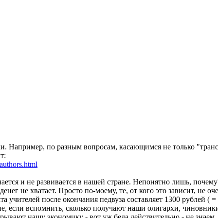
ски. Например, по разным вопросам, касающимся не только "тра
т:
authors.html
зучается и не развивается в нашей стране. Непонятно лишь, поч
денег не хватает. Просто по-моему, те, от кого это зависит, не о
та учителей после окончания педвуза составляет 1300 рублей ( =
, если вспомнить, сколько получают наши олигархи, чиновники и
дрывают нашу экономику - вот уж беда действительно - не знаем,