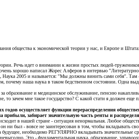
ания общества к экономической теории у нас, и Европе и Штатах,
теории. Речь идет о внимании к жизни простых людей-тружеников
ень хорошо написал Жорес Алферов в интервью "Литературной газ
Наука 2005 и называется: "Мы должны винить сами себя". Там - 
м, почему наша наука в таком бедственном состоянии. Одна выд
ть за образование и медицинское обслуживание, пенсию накаплив
е, то зачем мне такое государство? С какой стати я должен еще
ых годов осуществляет функции перераспределения общественн
а прибыли, забирает значительную часть ренты и распределяе
оисходит в нашей стране - ситуация ненормальная. Любое общест
он ни был - вовсе не заинтересован в том, чтобы вкладывать с
а будущее, необходимо РЕГУЛЯРНО вкладывать значительные сред
невыгодно. Это - фундаментальная наука, образование, здравоох