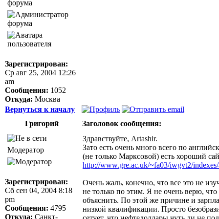
форума
Зарегистрирован:
Ср авг 25, 2004 12:26
am
Сообщения:
1052
Откуда:
Москва
Вернуться к началу
Григорий
Заголовок сообщения:
Здравствуйте, Artashir.
Зато есть очень много всего по англий
Модератор
(не только Марксовой) есть хороший сай
http://www.gre.ac.uk/~fa03/iwgvt2/indexes/
Зарегистрирован:
Очень жаль, конечно, что все это не и
Сб сен 04, 2004 8:18
не только по этим. Я не очень верю, что 
pm
объяснить. По этой же причине и зарпла
Сообщения:
4795
низкой квалификации. Просто безобразие
Откуда:
Санкт-
сетует, что нефтедоллары чуть ли не по