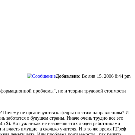
Добавлено:
Вс янв 15, 2006 8:44 pm
нсформационной проблемы", но и теории трудовой стоимости
ему? Почему не организуются кафедры по этим направлениям? И
чень заботятся о будущем страны. Иначе очень трудно все это
 45 $). Вот уж никак не назовешь этих людей работниками
 власть имущие, а сколько учителя. И в то же время Г.Греф
 куда деньги деть. Или проблема рождаемости - как решать -