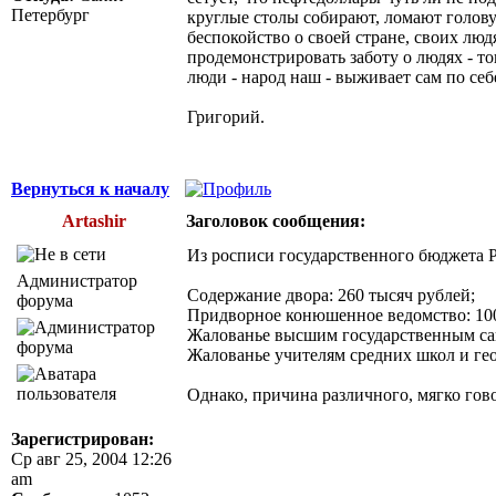
Петербург
круглые столы собирают, ломают голову 
беспокойство о своей стране, своих людя
продемонстрировать заботу о людях - тогд
люди - народ наш - выживает сам по себ
Григорий.
Вернуться к началу
Artashir
Заголовок сообщения:
Из росписи государственного бюджета Р
Администратор
Содержание двора: 260 тысяч рублей;
форума
Придворное конюшенное ведомство: 100
Жалованье высшим государственным сан
Жалованье учителям средних школ и геод
Однако, причина различного, мягко гово
Зарегистрирован:
Ср авг 25, 2004 12:26
am