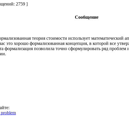
щений: 2759 ]
Сообщение
рмализованная теория стоимости использует математический аппа
час это хорошо формализованная концепция, в которой все утве
Эта формализация позволила точно сформулировать ряд проблем и
ии.
айте:
n_problem