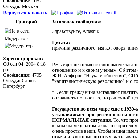
Сообщения:
1052
Откуда:
Москва
Вернуться к началу
Григорий
Заголовок сообщения:
Здравствуйте, Artashir.
Модератор
Цитата:
причина различного, мягко говоря, вним
Зарегистрирован:
Сб сен 04, 2004 8:18
Речь идет не только об экономической 
pm
отношению и к своим ученым. Об этом оч
Сообщения:
4795
Ж.И. Алферов "Наука и общество", СПб, 
Откуда:
Санкт-
"капиталистическую революцию" и о то
Петербург
"... если гражданина заставляют плати
оплачивать полностью, по рыночной цен
Государство во всем мире еще с 1930-
устанавливает прогрессивный налог н
НОРМАЛЬНАЯ ситуация.
То, что пр
каким бы меценатом и благотворителем 
очень простые вещи. Чтобы нация имел
отдачи и в которые поэтому вкладывать 