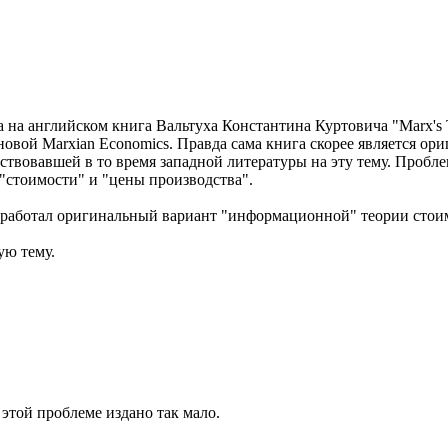
 на английском книга Вальтуха Константина Куртовича "Marx's T
новой Marxian Economics. Правда сама книга скорее является о
ествовавшей в то время западной литературы на эту тему. Пробл
"стоимости" и "цены производства".
азработал оригинальный вариант "информационной" теории стои
ую тему.
 этой проблеме издано так мало.