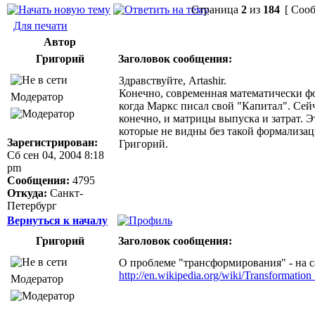
Страница
2
из
184
[ Сооб
Для печати
Автор
Григорий
Заголовок сообщения:
Здравствуйте, Artashir.
Конечно, современная математически фо
Модератор
когда Маркс писал свой "Капитал". Сей
конечно, и матрицы выпуска и затрат. 
которые не видны без такой формализац
Зарегистрирован:
Григорий.
Сб сен 04, 2004 8:18
pm
Сообщения:
4795
Откуда:
Санкт-
Петербург
Вернуться к началу
Григорий
Заголовок сообщения:
О проблеме "трансформирования" - на с
http://en.wikipedia.org/wiki/Transformatio
Модератор