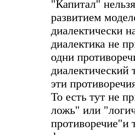
"Капитал" нельзя
развитием моделе
диалектически на
диалектика не пр
одни противоречи
диалектический т
эти противоречи
То есть тут не 
ложь" или "логи
противоречие"и т