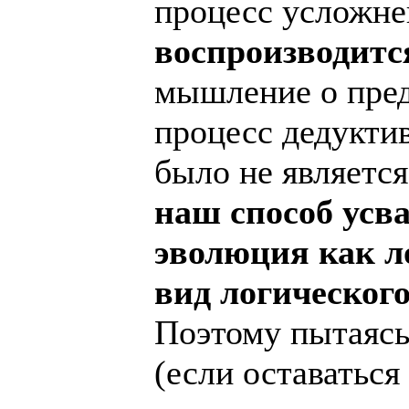
процесс усложн
воспроизводитс
мышление о предм
процесс дедукти
было не являетс
наш способ усв
эволюция как л
вид логического
Поэтому пытаясь
(если оставатьс