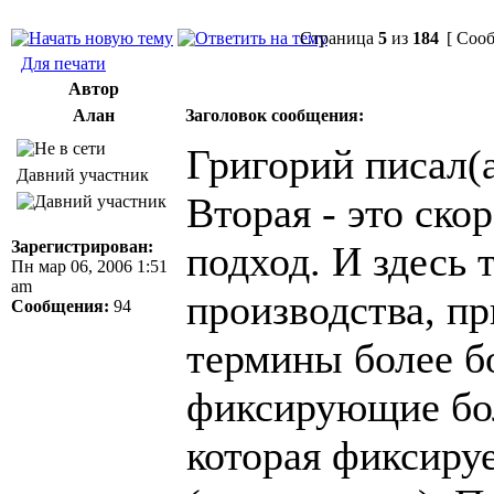
Страница
5
из
184
[ Сооб
Для печати
Автор
Алан
Заголовок сообщения:
Григорий писал(а
Давний участник
Вторая - это ск
Зарегистрирован:
подход. И здесь 
Пн мар 06, 2006 1:51
am
производства, пр
Сообщения:
94
термины более б
фиксирующие бол
которая фиксиру