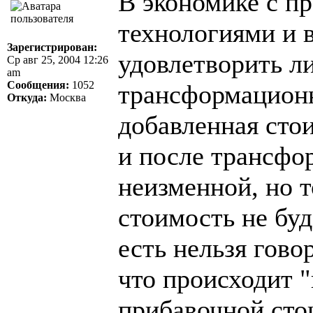
В экономике с п
технологиями и
Зарегистрирован:
удовлетворить л
Ср авг 25, 2004 12:26
am
Сообщения:
1052
трансформационн
Откуда:
Москва
добавленная сто
и после трансфо
неизменной, но 
стоимость не буд
есть нельзя гово
что происходит 
прибавочной сто