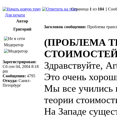
Страница
1
из
184
[ Сооб
Для печати
Автор
Заголовок сообщения:
Проблема трансф
Григорий
(ПРОБЛЕМА 
Модератор
СТОИМОСТЕЙ
Зарегистрирован:
Здравствуйте, Art
Сб сен 04, 2004 8:18
pm
Это очень хорош
Сообщения:
4795
Откуда:
Санкт-
Мы все учились 
Петербург
теории стоимост
На Западе сущес