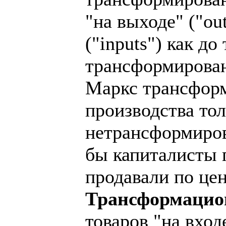
"на выходе" ("out
("inputs") как д
трансформирован
Маркс трансформ
производства тол
нетрансформиров
бы капиталисты 
продавали по це
Трансформацио
товаров "на вхо