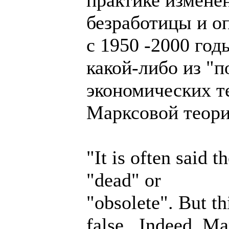
безработицы и о
с 1950 -2000 год
какой-либо из "
экономических те
Марксовой теори
"It is often said 
"dead" or
"obsolete". But th
false...Indeed, M