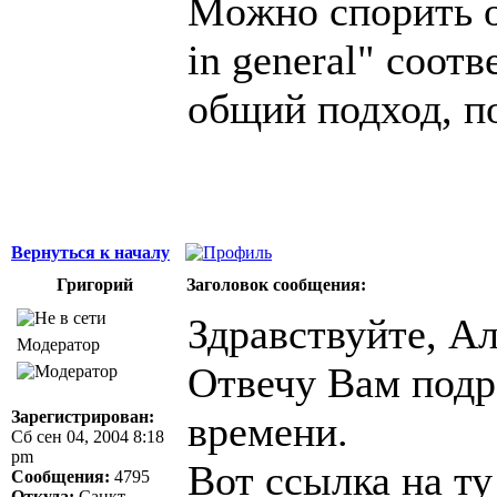
Moжно спорить о 
in general" соотве
общий подход, по
Вернуться к началу
Григорий
Заголовок сообщения:
Здравствуйте, Ал
Модератор
Отвечу Вам подр
Зарегистрирован:
времени.
Сб сен 04, 2004 8:18
pm
Вот ссылка на ту
Сообщения:
4795
Откуда:
Санкт-