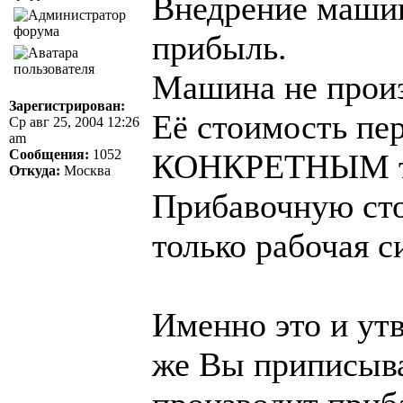
Внедрение машин
прибыль.
Машина не произ
Зарегистрирован:
Её стоимость пе
Ср авг 25, 2004 12:26
am
Сообщения:
1052
КОНКРЕТНЫМ т
Откуда:
Москва
Прибавочную сто
только рабочая с
Именно это и ут
же Вы приписыва