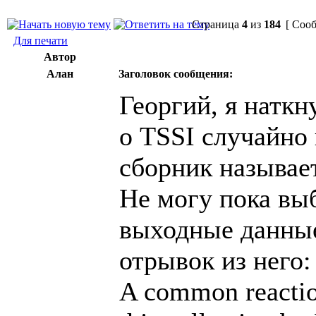
Страница
4
из
184
[ Сооб
Для печати
Автор
Алан
Заголовок сообщения:
Георгий, я наткн
о TSSI случайно
сборник называет
Не могу пока выб
выходные данные
отрывок из него:
A common reactio