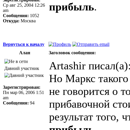
прибыль
.
Ср авг 25, 2004 12:26
am
Сообщения:
1052
Откуда:
Москва
Вернуться к началу
Алан
Заголовок сообщения:
Artashir писал(а)
Давний участник
Но Маркс такого 
Зарегистрирован:
не говорится о т
Пн мар 06, 2006 1:51
am
прибавочной сто
Сообщения:
94
результат того, 
прибыль
.