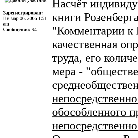
Насчёт индивиду
Зарегистрирован:
книги Розенберг
Пн мар 06, 2006 1:51
am
"Комментарии к К
Сообщения:
94
качественная оп
труда, его колич
мера - "обществ
среднеобществен
непосредственно 
обособленного п
непосредственно