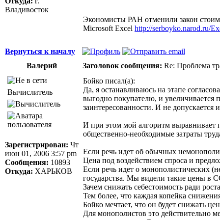
Откуда:
г.
Владивосток
_________________
Экономисты РАН отменили закон стоимо
Microsoft Excel
http://serboyko.narod.ru/Exc
Вернуться к началу
Валерий
Заголовок сообщения:
Re: Проблема тр
Бойко писал(а):
Да, я останавливаюсь на этапе согласов
Вычислитель
выгодно покупателю, и увеличивается п
заинтересованности. И не допускается 
И при этом мой алгоритм выравнивает п
общественно-необходимые затраты труд
Зарегистрирован:
Чт
Если речь идет об обычных немонополиз
июн 01, 2006 3:57 pm
Цена под воздействием спроса и предло
Сообщения:
10893
Если речь идет о монополистических (н
Откуда:
ХАРЬКОВ
государства. Мы видели такие цены в С
Зачем снижать себестоимость ради рост
Тем более, что каждая копейка снижени
Бойко мечтает, что он будет снижать це
Для монополистов это действительно ме