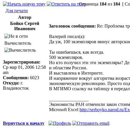
Страница
184
из
184
[ Со
Для печати
Автор
Бойко Сергей
Заголовок сообщения:
Re: Проблема тр
Иванович
Валерий писал(а):
Да уж, 100 экземпляров минус авторские
Вычислитель
Ты ошибаешься, как всегда.
500 экземпляров.
Зарегистрирован:
Но кто получил эти эти экземпляры? Де
Ср мар 01, 2006 12:58
и областям России.
am
И выставлена в Интернете.
Сообщения:
6023
И напряжение вокруг алгоритма возраст
Откуда:
г.
экономическую революцию. Просто под
Владивосток
В МГИМО ссылку на таблицу я передал 
_________________
Экономисты РАН отменили закон стоимо
Microsoft Excel
http://serboyko.narod.ru/Exc
Вернуться к началу