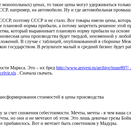
е монопольных) ценах, то такие цены могут удерживаться тольк
ССР, например, на автомобили. Ну и где автомобильная промышл
СССР, поэтому СССР и не стало. Все товары имели цены, котор
е плановой нормы прибыли, а потому запретить решение этой пр
ритма, который выравнивает плановую норму прибыли на основе 
вновесная цена производства будет твердой, неизменной у любо
ложений. В случае с таблицей, опубликованной в сборнике Меж
акон государством. В результате малый и средний бизнес будет р
сти Маркса. Это – их бред
http://www.arsvest.ru/archive/issue897/ 
elvir.xls
. Сначала скачать.
ансформирования стоимостей в цены производства
ну за счет снижения себестоимости. Мечты, мечты - в чем ваша с
чты, но они и не мечтают об этом. Это лишь девичьи грезы Бойк
е прибавилось. Вот и мечтает быть советником у Мадуры.