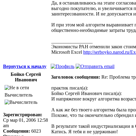
Да, я останавливаюсь на этапе согласов
выгодно покупателю, и увеличивается п
заинтересованности. И не допускается 
И при этом мой алгоритм выравнивает п
общественно-необходимые затраты труд
_________________
Экономисты РАН отменили закон стоимо
Microsoft Excel
http://serboyko.narod.ru/Exc
Вернуться к началу
Бойко Сергей
Заголовок сообщения:
Re: Проблема тр
Иванович
практик писал(а):
Бойко Сергей Иванович писал(а):
Вычислитель
И напряжение вокруг алгоритма возраст
А как же без твоего алгоритма была пр
Зарегистрирован:
Похоже, что ты окончательно сбрендил 
Ср мар 01, 2006 12:58
am
В результате такой индустриализации в 
Сообщения:
6023
Катись. Я тебя и не удерживаю!