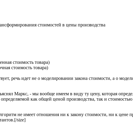
ансформирования стоимостей в цены производства
венная стоимость товара)
очная стоимость товара)
ствует, речь идет не о моделировании закона стоимости, а о мод
зъяснял Маркс, - мы вообще имеем в виду ту цену, которая опре
определяемой как общей ценой производства, так и стоимостью про
алгоритм не имеет отношения ни к закону стоимости, ни к цене 
нтов.[/size]