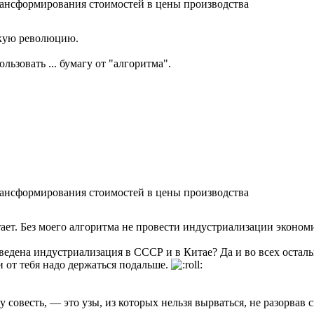
ансформирования стоимостей в цены производства
скую революцию.
льзовать ... бумагу от "алгоритма".
альности, как здоровый человек не ощущает, что у него есть ко
ансформирования стоимостей в цены производства
ает. Без моего алгоритма не провести индустриализации эконом
оведена индустриализация в СССР и в Китае? Да и во всех остал
и от тебя надо держаться подальше.
совесть, — это узы, из которых нельзя вырваться, не разорвав 