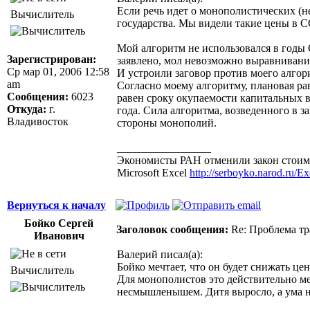
Если речь идет о монополистических (н
Вычислитель
государства. Мы видели такие цены в С
Мой алгоритм не использовался в годы 
Зарегистрирован:
заявлено, мол невозможно выравнивани
Ср мар 01, 2006 12:58
И устроили заговор против моего алго
am
Согласно моему алгоритму, плановая ра
Сообщения:
6023
равен сроку окупаемости капитальных в
Откуда:
г.
года. Сила алгоритма, возведенного в з
Владивосток
стороны монополий.
_________________
Экономисты РАН отменили закон стоимо
Microsoft Excel
http://serboyko.narod.ru/Exc
Вернуться к началу
Бойко Сергей
Заголовок сообщения:
Re: Проблема тр
Иванович
Валерий писал(а):
Бойко мечтает, что он будет снижать це
Вычислитель
Для монополистов это действительно ме
несмышленышем. Дитя выросло, а ума н