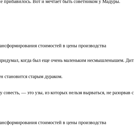
е прибавилось. Вот и мечтает быть советником у Мадуры.
альности, как здоровый человек не ощущает, что у него есть ко
ансформирования стоимостей в цены производства
придумал, когда был еще очень маленьким несмышленышем. Дитя 
Он становится старым дураком.
совесть, — это узы, из которых нельзя вырваться, не разорвав 
ансформирования стоимостей в цены производства