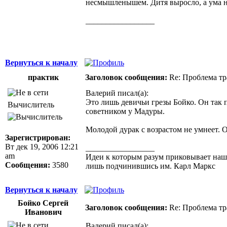
несмышленышем. Дитя выросло, а ума н
_________________
Здоровая нация не ощущает своей национ
Джордж Бернард Шоу
Вернуться к началу
практик
Заголовок сообщения:
Re: Проблема тр
Валерий писал(а):
Это лишь девичьи грезы Бойко. Он так 
Вычислитель
советником у Мадуры.
Молодой дурак с возрастом не умнеет. 
Зарегистрирован:
Вт дек 19, 2006 12:21
_________________
am
Идеи к которым разум приковывает нашу 
Сообщения:
3580
лишь подчинившись им. Карл Маркс
Вернуться к началу
Бойко Сергей
Заголовок сообщения:
Re: Проблема тр
Иванович
Валерий писал(а):