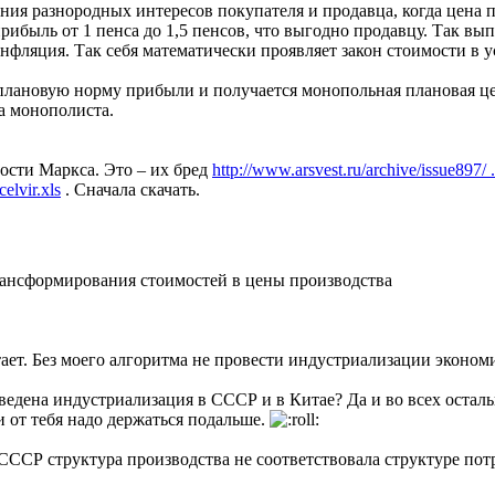
ания разнородных интересов покупателя и продавца, когда цена п
рибыль от 1 пенса до 1,5 пенсов, что выгодно продавцу. Так в
инфляция. Так себя математически проявляет закон стоимости в
лановую норму прибыли и получается монопольная плановая цен
а монополиста.
сти Маркса. Это – их бред
http://www.arsvest.ru/archive/issue897/ 
elvir.xls
. Сначала скачать.
ансформирования стоимостей в цены производства
ает. Без моего алгоритма не провести индустриализации эконом
оведена индустриализация в СССР и в Китае? Да и во всех остал
и от тебя надо держаться подальше.
СССР структура производства не соответствовала структуре потр