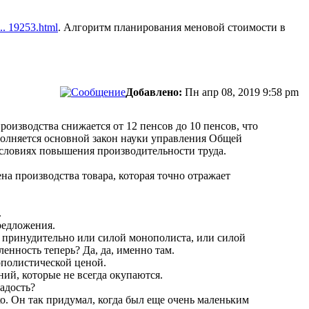
... 19253.html
. Алгоритм планирования меновой стоимости в
Добавлено:
Пн апр 08, 2019 9:58 pm
роизводства снижается от 12 пенсов до 10 пенсов, что
ыполняется основной закон науки управления Общей
 условиях повышения производительности труда.
а производства товара, которая точно отражает
.
редложения.
о принудительно или силой монополиста, или силой
енность теперь? Да, да, именно там.
ополистической ценой.
ий, которые не всегда окупаются.
ладость?
о. Он так придумал, когда был еще очень маленьким