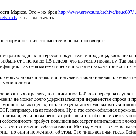
сти Маркса. Это – их бред
http://www.arsvest.ru/archive/issue897/ 
elvir.xls
. Сначала скачать.
ансформирования стоимостей в цены производства
ания разнородных интересов покупателя и продавца, когда цена п
рибыль от 1 пенса до 1,5 пенсов, что выгодно продавцу. Так в
инфляция. Так себя математически проявляет закон стоимости в
лановую норму прибыли и получается монопольная плановая цен
а монополиста.
ированных отраслях, то написанное Бойко - очередная глупость
жения не может долго удерживаться при неравенстве спроса и п
е монопольных) ценах, то такие цены могут удерживаться тольк
ССР, например, на автомобили. Ну и где автомобильная промышл
а прибыли, если повышенная прибыль и так обеспечивается мон
я себестоимости требует повышенных затрат капитальных вложен
ну за счет снижения себестоимости. Мечты, мечты - в чем ваша с
чты, но они и не мечтают об этом. Это лишь девичьи грезы Бойк