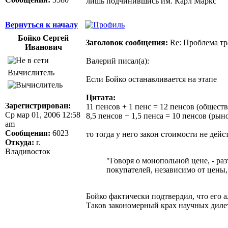
лишь подчинившись им. Карл Маркс
Вернуться к началу
Бойко Сергей
Заголовок сообщения:
Re: Проблема тр
Иванович
Валерий писал(а):
Вычислитель
Если Бойко останавливается на этапе
Цитата:
Зарегистрирован:
11 пенсов + 1 пенс = 12 пенсов (общест
Ср мар 01, 2006 12:58
8,5 пенсов + 1,5 пенса = 10 пенсов (рын
am
Сообщения:
6023
то тогда у него закон стоимости не дей
Откуда:
г.
Владивосток
"Говоря о монопольной цене, - ра
покупателей, независимо от цены, 
Бойко фактически подтвердил, что его 
Таков закономерный крах научных дилета