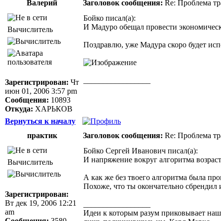
Валерий
Заголовок сообщения:
Re: Проблема тр
Бойко писал(а):
И Мадуро обещал провести экономиче
Вычислитель
Поздравлю, уже Мадура скоро будет испо
_________________
Зарегистрирован:
Чт
Здоровая нация не ощущает своей национ
июн 01, 2006 3:57 pm
Джордж Бернард Шоу
Сообщения:
10893
Откуда:
ХАРЬКОВ
Вернуться к началу
практик
Заголовок сообщения:
Re: Проблема тр
Бойко Сергей Иванович писал(а):
И напряжение вокруг алгоритма возраст
Вычислитель
А как же без твоего алгоритма была пр
Похоже, что ты окончательно сбрендил 
Зарегистрирован:
Вт дек 19, 2006 12:21
_________________
am
Идеи к которым разум приковывает нашу 
Сообщения:
3580