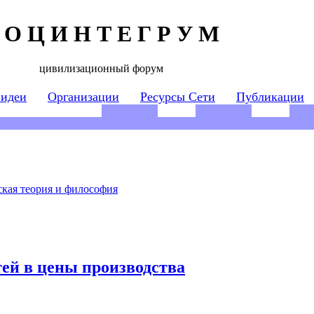
 О Ц И Н Т Е Г Р У М
цивилизационный форум
 идеи
Организации
Ресурсы Сети
Публикации
кая теория и философия
ей в цены производства