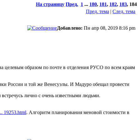
На страницу
Пред.
1
...
180
,
181
,
182
,
183
,
184
Пред. тема
|
След. тема
Добавлено:
Пн апр 08, 2019 8:16 pm
на целевым образом по почте в отделения РУСО по всем краям
мики России и той же Венесуэлы. И Мадуро обещал провести
 встречусь лично с очень известными людьми.
... 19253.html
. Алгоритм планирования меновой стоимости в