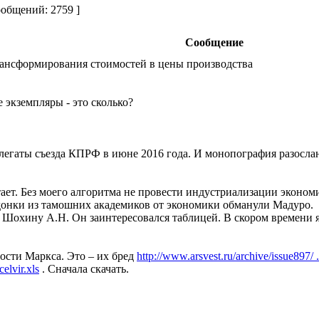
общений: 2759 ]
Сообщение
ансформирования стоимостей в цены производства
 экземпляры - это сколько?
легаты съезда КПРФ в июне 2016 года. И монопография разосла
ает. Без моего алгоритма не провести индустриализации эконо
онки из тамошних академиков от экономики обманули Мадуро.
Шохину А.Н. Он заинтересовался таблицей. В скором времени я
сти Маркса. Это – их бред
http://www.arsvest.ru/archive/issue897/ 
elvir.xls
. Сначала скачать.