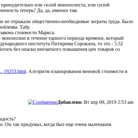
о принудительно или силой монополиста, или силой
енность теперь? Да, да, именно там.
ые не отражали общественно-необходимые затраты труда. Было
облемы. Табу.
закона стоимости Маркса.
й монополии в течение единого периода времени, который
дународного института Питирима Сорокина, то это - 5.52
аботать без опаски внезапного повышения цен товаров со
... 19253.html
. Алгоритм планирования меновой стоимости в
Добавлено:
Вт апр 09, 2019 2:53 am
ладость?
о. Он так придумал, когда был еще очень маленьким