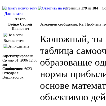
Страница
179
из
184
[ Со
Для печати
Автор
Бойко Сергей
Заголовок сообщения:
Re: Проблема тр
Иванович
Калюжный, ты о
Вычислитель
таблица самоо
Зарегистрирован:
образование од
Ср мар 01, 2006 12:58
am
Сообщения:
6023
нормы прибыли 
Откуда:
г.
Владивосток
основе математ
объективно дей