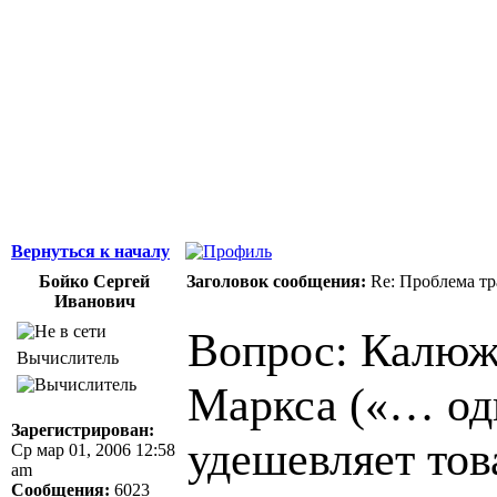
Здоровая нация 
национальности,
ощущает, что у н
Джордж Бернар
Вернуться к началу
Бойко Сергей
Заголовок сообщения:
Re: Проблема тр
Иванович
Вопрос: Калюжн
Вычислитель
Маркса («… оди
Зарегистрирован:
удешевляет тов
Ср мар 01, 2006 12:58
am
Сообщения:
6023