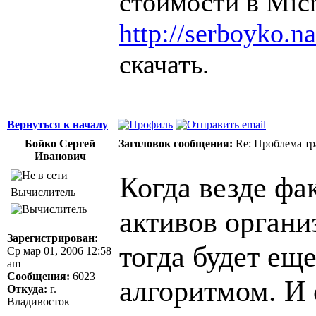
стоимости в Micr
http://serboyko.na
скачать.
Вернуться к началу
Бойко Сергей
Заголовок сообщения:
Re: Проблема тр
Иванович
Когда везде фа
Вычислитель
активов органи
Зарегистрирован:
тогда будет ещ
Ср мар 01, 2006 12:58
am
Сообщения:
6023
алгоритмом. И 
Откуда:
г.
Владивосток