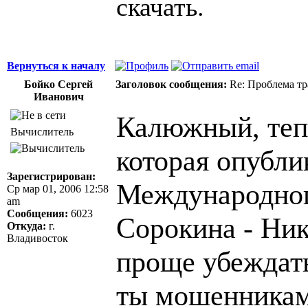
скачать.
Вернуться к началу
Бойко Сергей
Заголовок сообщения:
Re: Проблема тр
Иванович
Калюжный, тепе
Вычислитель
которая опубли
Зарегистрирован:
Международног
Ср мар 01, 2006 12:58
am
Сообщения:
6023
Сорокина - Ник
Откуда:
г.
Владивосток
проще убеждать
ты мошенникам 