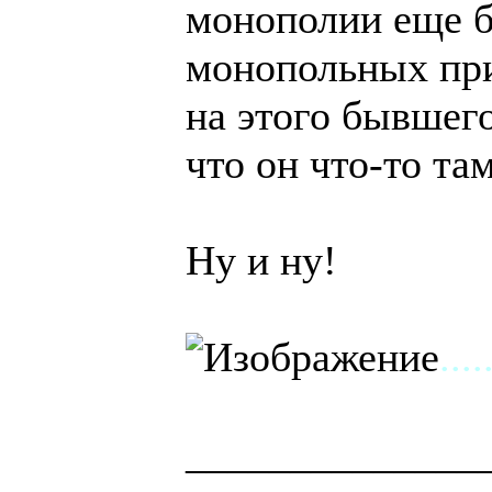
монополии еще 
монопольных пр
на этого бывшего
что он что-то та
Ну и ну!
....
______________