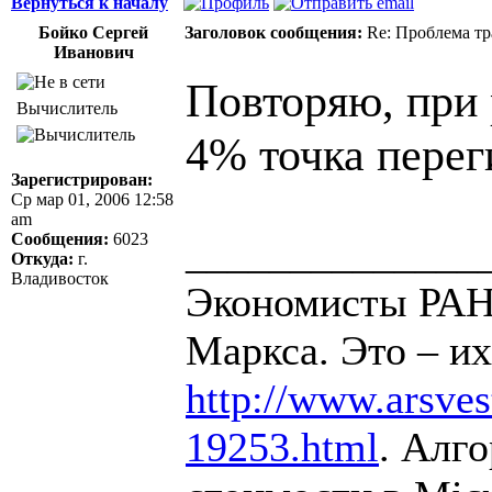
Вернуться к началу
Бойко Сергей
Заголовок сообщения:
Re: Проблема тр
Иванович
Повторяю, при
Вычислитель
4% точка переги
Зарегистрирован:
Ср мар 01, 2006 12:58
am
Сообщения:
6023
______________
Откуда:
г.
Владивосток
Экономисты РАН 
Маркса. Это – их
http://www.arsvest
19253.html
. Алг