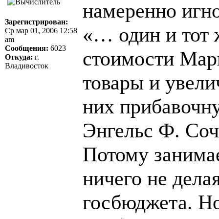
намеренно игно
Зарегистрирован:
«… один и тот 
Ср мар 01, 2006 12:58
am
Сообщения:
6023
стоимости Марк
Откуда:
г.
Владивосток
товары и увел
них прибавочн
Энгельс Ф. Соч. 
Потому занимае
ничего не дела
госбюджета. Н