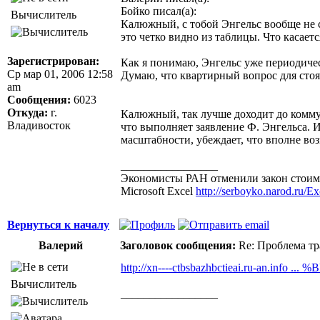
Бойко писал(а):
Вычислитель
Калюжный, с тобой Энгельс вообще не с
это четко видно из таблицы. Что касаетс
Зарегистрирован:
Как я понимаю, Энгельс уже периодичес
Ср мар 01, 2006 12:58
Думаю, что квартирный вопрос для стоя
am
Сообщения:
6023
Откуда:
г.
Калюжный, так лучше доходит до коммуни
Владивосток
что выполняет заявление Ф. Энгельса. 
масштабности, убеждает, что вполне в
_________________
Экономисты РАН отменили закон стоимо
Microsoft Excel
http://serboyko.narod.ru/Exc
Вернуться к началу
Валерий
Заголовок сообщения:
Re: Проблема тр
http://xn----ctbsbazhbctieai.ru-an.info ..
Вычислитель
_________________
Здоровая нация не ощущает своей национ
Джордж Бернард Шоу