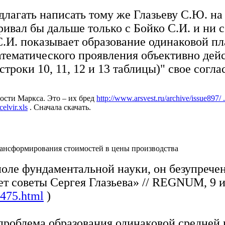
длагать написать тому же Глазьеву С.Ю. на
ивал бы дальше только с Бойко С.И. и ни с
 С.И. показывает образование одинаковой п
атематического проявления объективно дейс
троки 10, 11, 12 и 13 таблицы)" свое согла
сти Маркса. Это – их бред
http://www.arsvest.ru/archive/issue897/ 
elvir.xls
. Сначала скачать.
ансформирования стоимостей в цены производства
 поле фундаментальной науки, он безупреч
т советы Сергея Глазьева» // REGNUM, 9 
9475.html
)
 проблема образования одинаковой средней