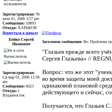
Зарегистрирован:
Чт
июн 01, 2006 3:57 pm
Сообщения:
10893
Откуда:
ХАРЬКОВ
Вернуться к началу
Бойко Сергей
Заголовок сообщения:
Re: Проблема тр
Иванович
"Глазьев прежде всего уч
Вычислитель
Сергея Глазьева» // REGN
Вопрос: что же этот "уче
Зарегистрирован:
Ср мар 01, 2006 12:58
во время защиты моей докт
am
одинаковой плановой сред
Сообщения:
6023
Откуда:
г.
действующего и сейчас, со
Владивосток
Получается, что Глазьев С