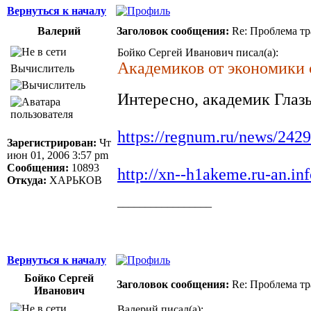
Вернуться к началу
Валерий
Заголовок сообщения:
Re: Проблема тр
Бойко Сергей Иванович писал(а):
Академиков от экономик
Вычислитель
Интересно, академик Глаз
https://regnum.ru/news/242
Зарегистрирован:
Чт
июн 01, 2006 3:57 pm
Сообщения:
10893
http://xn--h1akeme.ru-a
Откуда:
ХАРЬКОВ
_________________
Здоровая нация не ощущает своей национ
Джордж Бернард Шоу
Вернуться к началу
Бойко Сергей
Заголовок сообщения:
Re: Проблема тр
Иванович
Валерий писал(а):