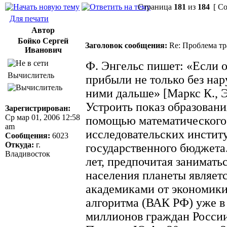
Страница
181
из
184
[ Со
Для печати
Автор
Бойко Сергей
Заголовок сообщения:
Re: Проблема тр
Иванович
Ф. Энгельс пишет: «Если о
Вычислитель
прибыли не только без нару
ними дальше» [Маркс К., Эн
Устроить показ образован
Зарегистрирован:
Ср мар 01, 2006 12:58
помощью математического 
am
исследовательских институ
Сообщения:
6023
Откуда:
г.
государственного бюджета
Владивосток
лет, предпочитая занимат
населения планеты являет
академиками от экономики
алгоритма (ВАК РФ) уже в 
миллионов граждан России