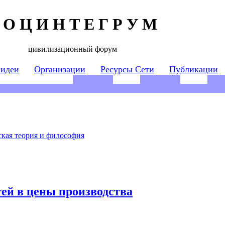
 О Ц И Н Т Е Г Р У М
цивилизационный форум
 идеи
Организации
Ресурсы Сети
Публикации
кая теория и философия
ей в цены производства