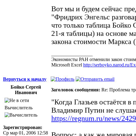
Вот мы и будем сейчас пре
"Фридрих Энгельс разговар
что только таблица Бойко
21-я таблицы) на основе м
закона стоимости Маркса (с
_________________
Экономисты РАН отменили закон стоимо
Microsoft Excel
http://serboyko.narod.ru/Exc
Вернуться к началу
Бойко Сергей
Заголовок сообщения:
Re: Проблема тр
Иванович
"Когда Глазьев остаётся в
Вычислитель
Владимир Путин не слушае
https://regnum.ru/news/242
Зарегистрирован:
Ср мар 01, 2006 12:58
Вопрос: а как же мировая