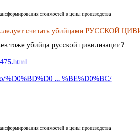
ансформирования стоимостей в цены производства
и следует считать убийцами РУССКОЙ Ц
ьев тоже убийца русской цивилизации?
9475.html
n.info/%D0%BD%D0 ... %BE%D0%BC/
альности, как здоровый человек не ощущает, что у него есть ко
ансформирования стоимостей в цены производства