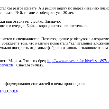
тал бы разговаривать. А я решил задачу по выравниванию план
я палаты № 6, то мне ее обещают уже 30 лет.
ки разговаривает с Бойко. Завидую.
щего в очереди Бойко скоро решится положительно.
стов и специалистов. Позлятся, лучше разберутся в алгоритме. 
И убеждает в том, что наличие показателя "капитальные вложени
озможно построить огромные фабрики и заводы с эквиввлентным
сти Маркса. Это – их бред
http://www.arsvest.ru/archive/issue897/ 
elvir.xls
. Сначала скачать.
ансформирования стоимостей в цены производства
. %BF%D1%83/
альности, как здоровый человек не ощущает, что у него есть ко