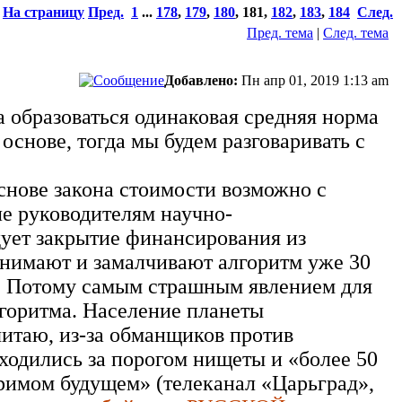
На страницу
Пред.
1
...
178
,
179
,
180
,
181
,
182
,
183
,
184
След.
Пред. тема
|
След. тема
Добавлено:
Пн апр 01, 2019 1:13 am
 образоваться одинаковая средняя норма
 основе, тогда мы будем разговаривать с
снове закона стоимости возможно с
е руководителям научно-
дует закрытие финансирования из
онимают и замалчивают алгоритм уже 30
е. Потому самым страшным явлением для
лгоритма. Население планеты
читаю, из-за обманщиков против
ходились за порогом нищеты и «более 50
зримом будущем» (телеканал «Царьград»,