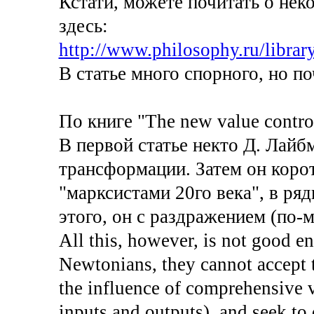
Кстати, можете почитать о не
здесь:
http://www.philosophy.ru/libra
В статье много спорного, но п
По книге "The new value contro
В первой статье некто Д. Лайб
трансформации. Затем он коро
"марксистами 20го века", в ря
этого, он с раздражением (по-
All this, however, is not good 
Newtonians, they cannot accept t
the influence of comprehensive v
inputs and outputs), and seek to 