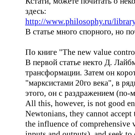
Кстати, можете почитать о не
здесь:
http://www.philosophy.ru/libra
В статье много спорного, но п
По книге "The new value contro
В первой статье некто Д. Лайб
трансформации. Затем он коро
"марксистами 20го века", в ря
этого, он с раздражением (по-
All this, however, is not good 
Newtonians, they cannot accept t
the influence of comprehensive v
inputs and outputs), and seek to 