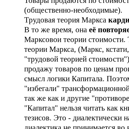
Товары продаются по стоимости
(общественно-необходимые).
Трудовая теория Маркса
карди
В то же время, она
её повторя
Марксовои теории стоимости. 
теории Маркса, (Маркс, кстати
"трудовой теорией стоимости") 
продажу товаров по ценам прои
смысл логики Капитала. Поэто
"избегали" трансформационной
так же как и другие "противор
"Капитал" нельзя читать как к
тезисов. Это - диалектически н
диалектика не принимается во 