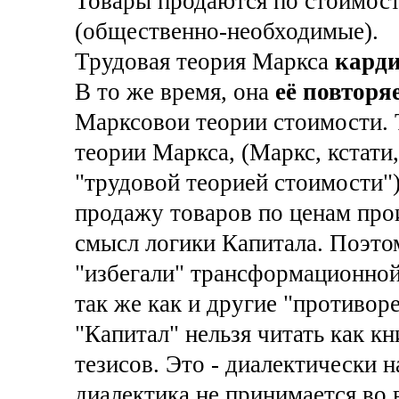
Товары продаются по стоимости
(общественно-необходимые).
Трудовая теория Маркса
карди
В то же время, она
её повторя
Марксовои теории стоимости. 
теории Маркса, (Маркс, кстати
"трудовой теорией стоимости") 
продажу товаров по ценам прои
смысл логики Капитала. Поэто
"избегали" трансформационной
так же как и другие "противор
"Капитал" нельзя читать как к
тезисов. Это - диалектически н
диалектика не принимается во 