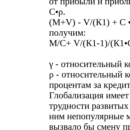
от прибыли и прибл
С•ρ.
(М+V) - V/(К1) + С 
получим:
М/С+ V/(К1-1)/(К1•С
γ - относительный 
ρ - относительный 
процентам за кредит
Глобализация имеет
трудности развитых 
ним непопулярные м
вызвало бы смену пр