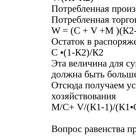
Потребленная произ
Потребленная торго
W = (С + V +M )(К2-
Остаток в распоряж
С •(1-К2)/К2
Эта величина для с
должна быть больше
Отсюда получаем ус
хозяйствования
М/С+ V/(К1-1)/(К1•
Вопрос равенства п