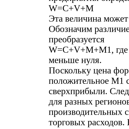
W=C+V+M
Эта величина может
Обозначим различие
преобразуется
W=C+V+M+М1, где М
меньше нуля.
Поскольку цена фор
положительное М1 с
сверхприбыли. След
для разных регионов
производительных с
торговых расходов. 