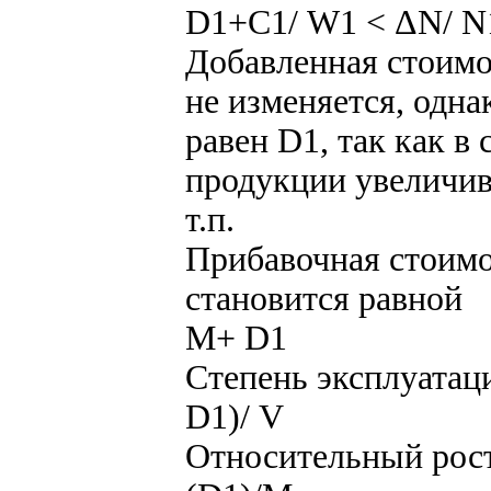
D1+С1/ W1 < ΔN/ N
Добавленная стоим
не изменяется, одна
равен D1, так как в
продукции увеличив
т.п.
Прибавочная стоимо
становится равной
М+ D1
Степень эксплуатац
D1)/ V
Относительный рост