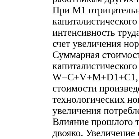
При М1 отрицатель
капиталистического
интенсивность труд
счет увеличения но
Суммарная стоимост
капиталистического
W=C+V+M+D1+С1, г
стоимости произвед
технологических нов
увеличения потребл
Влияние прошлого т
двояко. Увеличение