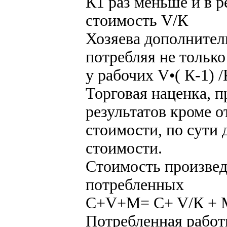
К1 раз меньше и в р
стоимость V/К
Хозяева дополните
потребляя не тольк
у рабочих V•( К-1) /
Торговая наценка, п
результатов кроме 
стоимости, по сути
стоимости.
Стоимость произвед
потребленных
C+V+M= C+ V/К + М 
Потребленная работ