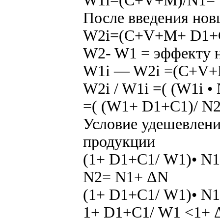
W1i=(C+V+M)/N1= W
После введения нов
W2i=(C+V+M+ D1+С1
W2- W1 = эффекту 
W1i — W2i =(C+V+
W2i / W1i =( (W1i •
=( (W1+ D1+С1)/ N2
Условие удешевлени
продукции
(1+ D1+С1/ W1)• N1
N2= N1+ ΔN
(1+ D1+С1/ W1)• N1
1+ D1+С1/ W1 <1+ Δ