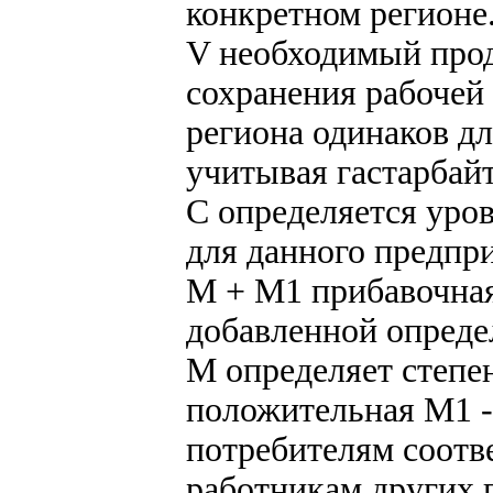
конкретном регионе
V необходимый прод
сохранения рабочей
региона одинаков д
учитывая гастарбайт
С определяется уров
для данного предпр
М + М1 прибавочная
добавленной опреде
М определяет степе
положительная М1 - 
потребителям соотв
работникам других 