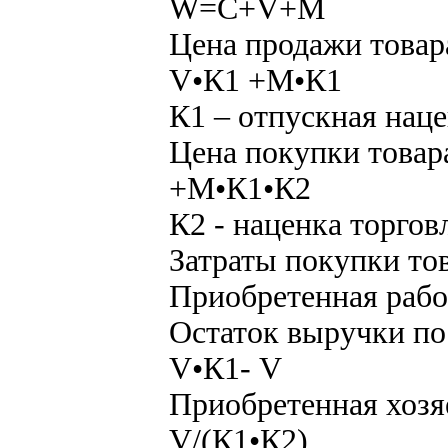
W=C+V+M
Цена продажи товар
V•К1 +M•К1
К1 – отпускная нац
Цена покупки товар
+M•К1•К2
К2 - наценка торгов
Затраты покупки то
Приобретенная рабо
Остаток выручки по
V•К1- V
Приобретенная хозя
V/(К1•К2)