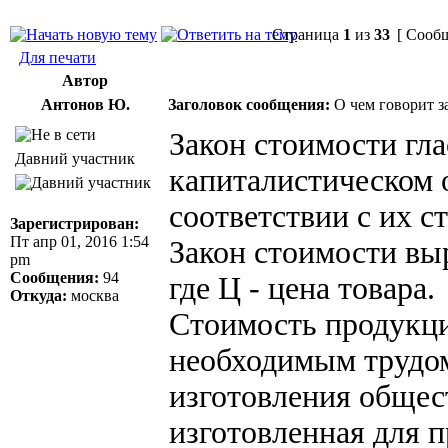
Страница
1
из
33
[ Сообщ
Для печати
Автор
Антонов Ю.
Заголовок сообщения:
О чем говорит з
Закон стоимости гла
Давний участник
капиталистическом 
соответствии с их с
Зарегистрирован:
Пт апр 01, 2016 1:54
Закон стоимости вы
pm
Сообщения:
94
где Ц - цена товара.
Откуда:
москва
Стоимость продукци
необходимым трудом
изготовления общес
изготовленная для 