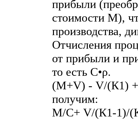
прибыли (преобр
стоимости М), ч
производства, ди
Отчисления проц
от прибыли и пр
то есть С•ρ.
(М+V) - V/(К1) +
получим:
М/С+ V/(К1-1)/(К