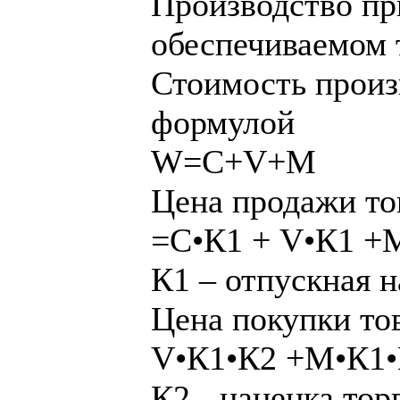
Производство пр
обеспечиваемом 
Стоимость произ
формулой
W=C+V+M
Цена продажи то
=С•К1 + V•К1 +
К1 – отпускная 
Цена покупки то
V•К1•К2 +M•К1
К2 - наценка тор