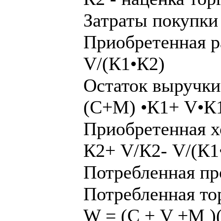
Затраты покупки
Приобретенная р
V/(К1•К2)
Остаток выручки
(С+М) •К1+ V•К
Приобретенная х
К2+ V/К2- V/(К1
Потребленная пр
Потребленная то
W = (С + V +M )