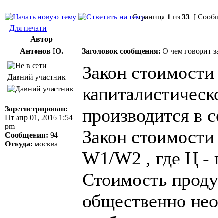
Страница
1
из
33
[ Сообщ
Для печати
Автор
Антонов Ю.
Заголовок сообщения:
О чем говорит з
Закон стоимости 
Давний участник
капиталистическ
Зарегистрирован:
производится в с
Пт апр 01, 2016 1:54
pm
Закон стоимости
Сообщения:
94
Откуда:
москва
W1/W2 , где Ц - 
Стоимость проду
общественно не