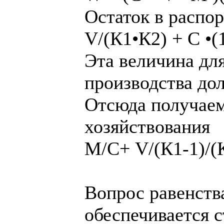
Остаток в распо
V/(К1•К2) + С •(
Эта величина дл
производства до
Отсюда получаем
хозяйствования
М/С+ V/(К1-1)/(
Вопрос равенств
обеспечивается 