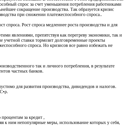
пособный спрос за счет уменьшения потребления работниками
ьнейшее сокращение производства. Так образуется кризис
зводства при снижении платежеспособного спроса..
 спроса. Рост спроса медленнее роста производства и для
этими явлениями, препятствуя как перегреву экономики, так и
ие учетной ставки тормозит долговременные проекты
жеспособного спроса. Но кризисов все равно избежать не
изводственного так и личного потребления, в результате
ентов частных банков.
стимо для развития производства, дивидендов и налогов.
С•ρ.
процентам за кредит ,
яя к ним непопулярные меры, использование которых у себя,