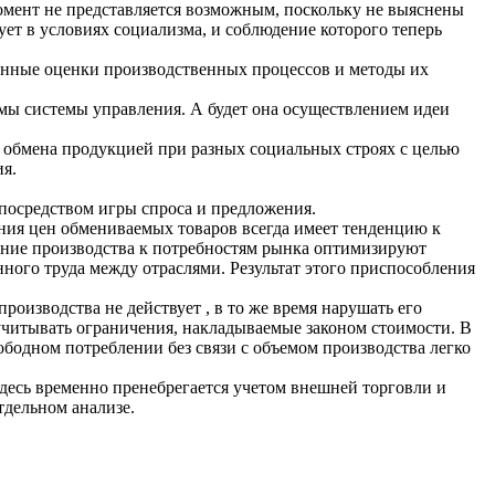
момент не представляется возможным, поскольку не выяснены
ет в условиях социализма, и соблюдение которого теперь
енные оценки производственных процессов и методы их
ммы системы управления. А будет она осуществлением идеи
ы обмена продукцией при разных социальных строях с целью
я.
 посредством игры спроса и предложения.
ния цен обмениваемых товаров всегда имеет тенденцию к
ние производства к потребностям рынка оптимизируют
ого труда между отраслями. Результат этого приспособления
оизводства не действует , в то же время нарушать его
учитывать ограничения, накладываемые законом стоимости. В
ободном потреблении без связи с объемом производства легко
десь временно пренебрегается учетом внешней торговли и
тдельном анализе.