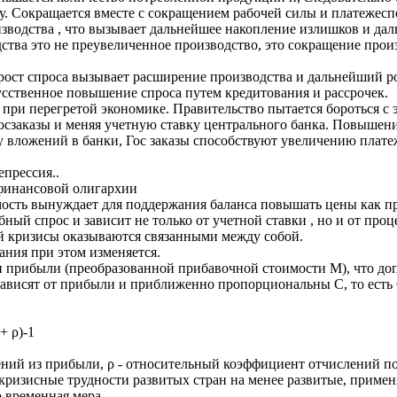
у. Сокращается вместе с сокращением рабочей силы и платежес
изводства , что вызывает дальнейшее накопление излишков и дал
ства это не преувеличенное производство, это сокращение прои
ст спроса вызывает расширение производства и дальнейший рост
усственное повышение спроса путем кредитования и рассрочек.
 при перегретой экономике. Правительство пытается бороться с 
госзаказы и меняя учетную ставку центрального банка. Повышен
ту вложений в банки, Гос заказы способствуют увеличению плате
епрессия..
финансовой олигархии
ость вынуждает для поддержания баланса повышать цены как про
ый спрос и зависит не только от учетной ставки , но и от проц
кризисы оказываются связанными между собой.
ания при этом изменяется.
прибыли (преобразованной прибавочной стоимости М), что допу
зависят от прибыли и приближенно пропорциональны С, то есть 
+ ρ)-1
ний из прибыли, ρ - относительный коэффициент отчислений по 
 кризисные трудности развитых стран на менее развитые, примен
о временная мера.