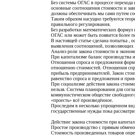
Без системы ОГАС в процессе перехода 
основные соотношения стоимости и зави
должны обеспечивать мы сами путем со
Таким образом насущно требуются теор
правильного регулирования.
Без разработки математических формул 
ОГАС или может быть появится более пе
В настоящей статье сделана попытка , 
выявления соотношений, позволяющих и
Анализ роли закона стоимости в эконом
При капитализме баланс производства и
Отношения спроса и предложения форми
отношению стоимостей. Отношения спро
прибыль предпринимателей. Закон стои
равенство спроса и предложения и прив
При социализме действия закона стоимо
нельзя. Система планирования для сог
коммунистическом обществе свободного 
«проесть» всё произведённое.
Проследим в несколько упрощенном виде
государственные нужды пока рассматрив
Действие закона стоимости при капита
Простое производство с прямым обменом
Стоимость произведенных товаров опре