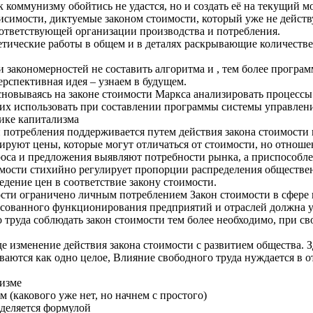
к коммунизму обойтись не удастся, но и создать её на текущий 
симости, диктуемые законом стоимости, который уже не действу
ответствующей организации производства и потребления.
етические работы в общем и в деталях раскрывающие количеств
и закономерностей не составить алгоритма и , тем более програ
рспективная идея – узнаем в будущем.
основываясь на законе стоимости Маркса анализировать процесс
х использовать при составлении программы системы управлени
ике капитализма
 потребления поддерживается путем действия закона стоимости
руют цены, которые могут отличаться от стоимости, но отноше
са и предложения выявляют потребности рынка, а приспособле
мости стихийно регулирует пропорции распределения общественн
едение цен в соответствие закону стоимости.
сти ограничено личным потреблением Закон стоимости в сфере пр
ласованного функционирования предприятий и отраслей должна 
труда соблюдать закон стоимости тем более необходимо, при св
 изменение действия закона стоимости с развитием общества. З
аются как одно целое, Влияние свободного труда нуждается в о
лизме
 (какового уже нет, но начнем с простого)
деляется формулой