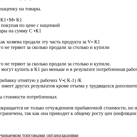
наценку на товары.
• К1+M• К1
 покупая по цене с наценкой
ары на сумму С •К1
к хозяева продали эту часть продукта за V• К1
о не теряют за сколько продали за столько и купили
С
о не теряют за сколько продали за столько и купили.
 могут купить в К1 раз меньше и в результате потребленная раб
рибавку отнятую у рабочих V•( К-1) /К
е имеет других результатов кроме отъема у трудящихся дополнит
а стоимости потребленных
кращается не только отчуждением прибавочной стоимости, но и
граничена, так как она приводит к общему росту цен (инфляции)
печиваемом торговыми организациями