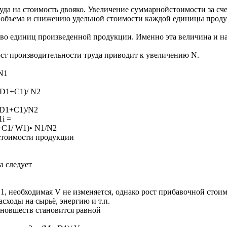
да на стоимость двояко. Увеличение суммарнойстоимости за сч
 объема и снижению удельной стоимости каждой единицы прод
во единиц произведенной продукции. Именно эта величина и н
ост производительности труда приводит к увеличению N.
N1
D1+С1)/ N2
D1+С1)/N2
1i =
+С1/ W1)• N1/N2
стоимости продукции
а следует
необходимая V не изменяется, однако рост прибавочной стоимо
сходы на сырьё, энергию и т.п.
 новшеств становится равной