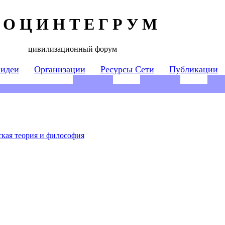
 О Ц И Н Т Е Г Р У М
цивилизационный форум
 идеи
Организации
Ресурсы Сети
Публикации
кая теория и философия