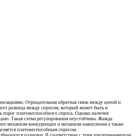
низациями. Отрицательная обратная связь между ценой и
ует разница между спросом, который может быть и
ь порог платежеспособного спроса. Однако наличие
цию. Такая схема регулирования неустойчива. Жажда
ают механизм конкуренции и механизм накопления а также
деляется платежеспособным спросом.
образуются излишки. В соответствии с этим предприниматели