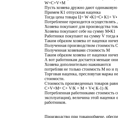
W=C+V+M
Пусть хозяева дружно дают одинаковую 
Примем К1 отпускная наценка
Тогда цена товара Ц= W •К1=С• К1+ V
Потребление приходится осуществлять ,
Хозяева покупают для производства тов
Хозяева покупают себе на сумму М•К1
Работники покупают на сумму V тогда ка
Таким образом хозяева от наценки ничег
Полученная производством стоимость 
Полученная хозяевами стоимость M
Таким образом хозяева от наценки ничег
А вот работникам достается меньше они
Хозяева дополнительно наживаются
потребляя не только стоимость М но и п
Торговая наценка, пресловутая маржа н
стоимости.
Стоимость произведенных товаров равн
C+V+M= C+ V/К + М + V•( К-1) /К
Потребленная работниками стоимость со
эксплуатация), величина этой наценки о
работников.
Производство при товарообмене, обес