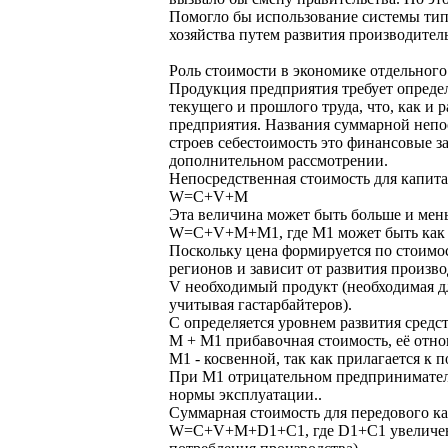
Помогло бы использование системы ти
хозяйства путем развития производите
Роль стоимости в экономике отдельног
Продукция предприятия требует опреде
текущего и прошлого труда, что, как и
предприятия. Названия суммарной непос
строев себестоимость это финансовые з
дополнительном рассмотрении.
Непосредственная стоимость для капит
W=C+V+M
Эта величина может быть больше и мень
W=C+V+M+М1, где М1 может быть как б
Поскольку цена формируется по стоимос
регионов и зависит от развития произв
V необходимый продукт (необходимая дл
учитывая гастарбайтеров).
С определяется уровнем развития средс
М + М1 прибавочная стоимость, её отно
М1 - косвенной, так как прилагается к
При М1 отрицательном предприниматель
нормы эксплуатации..
Суммарная стоимость для передового к
W=C+V+M+D1+С1, где D1+С1 увеличение 