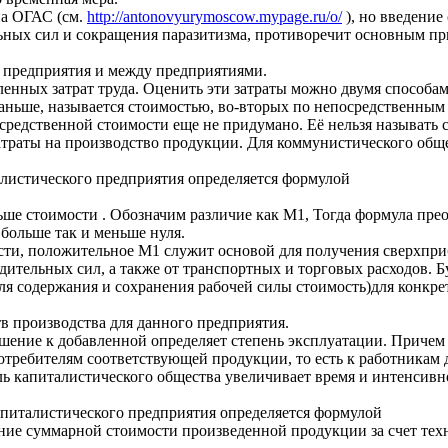
па ОГАС (см.
http://antonovyurymoscow.mypage.ru/o/
), но введени
льных сил и сокращения паразитизма, противоречит основным п
о предприятия и между предприятиями.
ленных затрат труда. Оценить эти затраты можно двумя способа
 раньше, называется стоимостью, во-вторых по непосредственным
редственной стоимости еще не придумано. Её нельзя называть 
атраты на производство продукции. Для коммунистического обще
алистического предприятия определяется формулой
ше стоимости . Обозначим различие как М1, Тогда формула прео
ольше так и меньше нуля.
ти, положительное М1 служит основой для получения сверхприб
одительных сил, а также от транспортных и торговых расходов. 
я содержания и сохранения рабочей силы стоимость)для конкре
тв производства для данного предприятия.
шение к добавленной определяет степень эксплуатации. Причем
 потребителям соответствующей продукции, то есть к работникам
 капиталистического общества увеличивает время и интенсивно
апиталистического предприятия определяется формулой
суммарной стоимости произведенной продукции за счет технол