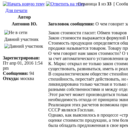
Страница
1
из
33
[ Сообщ
Для печати
Автор
Антонов Ю.
Заголовок сообщения:
О чем говорит з
Закон стоимости гласит: Обмен товаров
Закон стоимости выражается формулой Ц
Давний участник
Стоимость продукции определяется общ
продажи называется товаром. Товару п
О чем говорит нам закон стоимости? О
Зарегистрирован:
за счет автоматического установления 
Пт апр 01, 2016 1:54
К. Маркс открыл не только закон стоимо
pm
существовать, развиваться, иметь и ре
Сообщения:
94
В социалистическом обществе стихийнос
Откуда:
москва
стихийность, перестаёт действовать, н
ликвидирована только частная и только 
разными собственностями и между отде
Этот расчет может производиться тольк
необходимость отхода от принципа экви
Реализация этих расчетов возможна при
СССР являлся Госплан.
Однако, как выяснилось в процессе «ст
оценке стоимости продукции, а тем боле
была обладать предложенная в свое вре