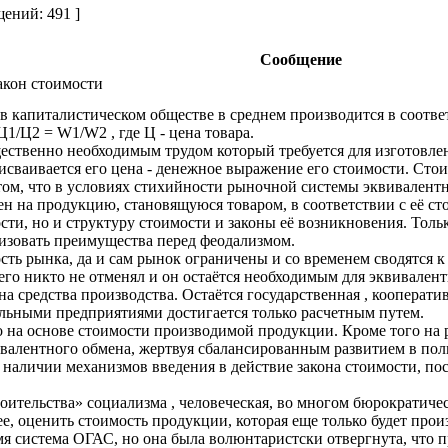
ений: 491 ]
Сообщение
акон стоимости
 в капиталистическом обществе в среднем производится в соотве
1/Ц2 = W1/W2 , где Ц - цена товара.
ественно необходимым трудом который требуется для изготовле
рисваивается его цена - денежное выражение его стоимости. С
 том, что в условиях стихийности рыночной системы эквивалент
цен на продукцию, становящуюся товаром, в соответствии с её ст
сти, но и структуру стоимости и законы её возникновения. Толь
ализовать преимущества перед феодализмом.
ть рынка, да и сам рынок ограничены и со временем сводятся к 
о его никто не отменял и он остаётся необходимым для эквивале
на средства производства. Остаётся государственная , кооперат
льными предприятиями достигается только расчетным путем.
о на основе стоимости производимой продукции. Кроме того на
валентного обмена, жертвуя сбалансированным развитием в пол
 наличии механизмов введения в действие закона стоимости, п
роительства» социализма , человеческая, во многом бюрократиче
е, оценить стоимость продукции, которая еще только будет прои
мя система ОГАС, но она была волюнтаристски отвергнута, что