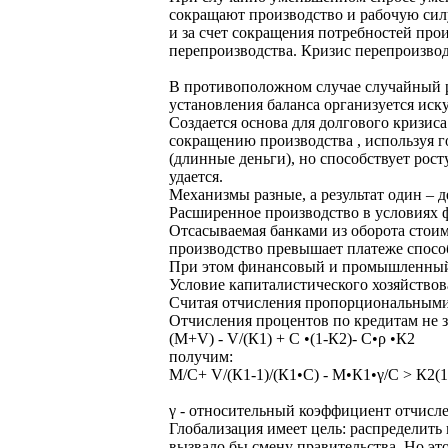
сокращают производство и рабочую сил
и за счет сокращения потребностей про
перепроизводства. Кризис перепроизвод
В противоположном случае случайный ро
установления баланса организуется иск
Создается основа для долгового кризиса
сокращению производства , используя 
(длинные деньги), но способствует рос
удается.
Механизмы разные, а результат один – д
Расширенное производство в условиях 
Отсасываемая банками из оборота стоим
производство превышает платеже способн
При этом финансовый и промышленный 
Условие капиталистического хозяйствов
Считая отчисления пропорциональными 
Отчисления процентов по кредитам не 
(М+V) - V/(К1) + С •(1-К2)- С•ρ •К2
получим:
М/С+ V/(К1-1)/(К1•С) - М•К1•γ/С ˃ К2(1
γ - относительный коэффициент отчисле
Глобализация имеет цель: распределить
вызвало бы смену правительства. Но эт