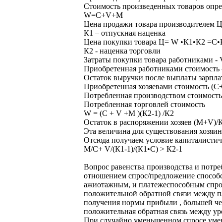
Стоимость произведенных товаров опре
W=C+V+M
Цена продажи товара производителем
К1 – отпускная наценка
Цена покупки товара Ц= W •К1•К2 =С
К2 - наценка торговли
Затраты покупки товара работниками - 
Приобретенная работниками стоимость 
Остаток выручки после выплаты зарпла
Приобретенная хозяевами стоимость (С
Потребленная производством стоимость
Потребленная торговлей стоимость
W = (С + V +M )(К2-1) /К2
Остаток в распоряжении хозяев (М+V)/К2
Эта величина для существования хозяин
Отсюда получаем условие капиталистич
М/С+ V/(К1-1)/(К1•С) ˃ К2-1
Вопрос равенства производства и потр
отношением спрос/предложение способс
ажиотажным, и платежеспособным спросо
положительной обратной связи между п
получения нормы прибыли , большей че
положительная обратная связь между у
При случайно уменьшенном спросе умен