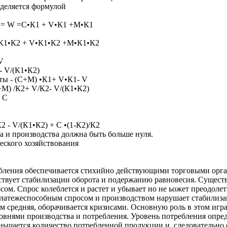
деляется формулой
 Ц= W =С•К1 + V•К1 +M•К1
•К1•К2 + V•К1•К2 +M•К1•К2
V
- V/(К1•К2)
ты - (С+М) •К1+ V•К1- V
+М) /К2+ V/К2- V/(К1•К2)
 С
 - V/(К1•К2) + С •(1-К2)/К2
а и производства должна быть больше нуля.
еского хозяйствования
ебления обеспечивается стихийно действующими торговыми орга
твует стабилизации оборота и подержанию равновесия. Существ
м. Спрос колеблется и растет и убывает но не ьожет преодолет
латежеспособным спросом и производством нарушает стабилиза
м средняя, оборачивается кризисами. Основную роль в этом игр
ровнями производства и потребления. Уровень потребления опре
ьшается количество потребленной продукции и, следовательно 