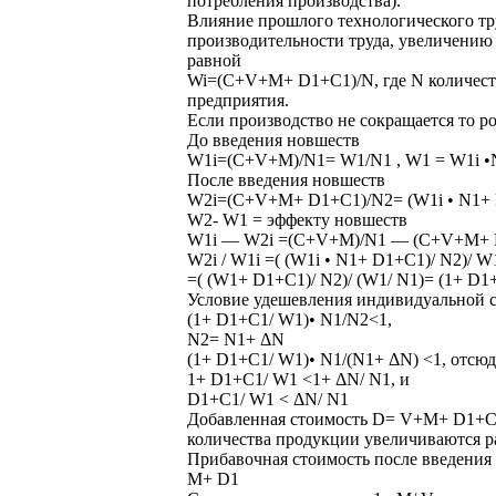
потребления производства).
Влияние прошлого технологического тру
производительности труда, увеличению
равной
Wi=(C+V+M+ D1+С1)/N, где N количест
предприятия.
Если производство не сокращается то р
До введения новшеств
W1i=(C+V+M)/N1= W1/N1 , W1 = W1i •
После введения новшеств
W2i=(C+V+M+ D1+С1)/N2= (W1i • N1+ 
W2- W1 = эффекту новшеств
W1i — W2i =(C+V+M)/N1 — (C+V+M+ 
W2i / W1i =( (W1i • N1+ D1+С1)/ N2)/ W
=( (W1+ D1+С1)/ N2)/ (W1/ N1)= (1+ D1
Условие удешевления индивидуальной 
(1+ D1+С1/ W1)• N1/N2<1,
N2= N1+ ΔN
(1+ D1+С1/ W1)• N1/(N1+ ΔN) <1, отсюд
1+ D1+С1/ W1 <1+ ΔN/ N1, и
D1+С1/ W1 < ΔN/ N1
Добавленная стоимость D= V+M+ D1+С1, 
количества продукции увеличиваются ра
Прибавочная стоимость после введения
М+ D1