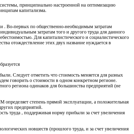
е системы, принципиально настроенной на оптимизацию
ринципам капитализма.
ми . Во-первых по общественно-необходимым затратам
 индивидуальным затратам того и другого труда для данного
себестоимостью. Для капиталистического и социалистического
ства отождествление этих двух название нуждается в
бразуется
ыли. Следует отметить что стоимость меняется для разных
Будем говорить о стоимости в одном конкретном регионе.
тного региона одинаков для большинства предприятий (не
 М определяет степень прямой эксплуатации, а положительная
 других предприятий.
сть труда , поддерживая норму прибыли за счет увеличения
огических новшеств (прошлого труда, и за счет увеличения