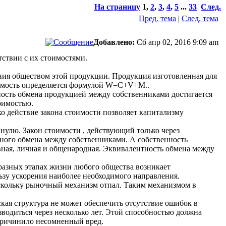
На страницу
1
,
2
,
3
,
4
,
5
...
33
След.
Пред. тема
|
След. тема
Добавлено:
Сб апр 02, 2016 9:09 am
тствии с их стоимостями.
ния обществом этой продукции. Продукция изготовленная для
тоимость определяется формулой W=C+V+M..
ность обмена продукцией между собственниками достигается
оимостью.
ко действие закона стоимости позволяет капитализму
нулю. Закон стоимости , действующий только через
нтного обмена между собственниками. А собственность
ивная, личная и общенародная. Эквивалентность обмена между
 разных этапах жизни любого общества возникает
ьзу ускорения наиболее необходимого направления.
оскольку рыночный механизм отпал. Таким механизмом в
ская структура не может обеспечить отсутствие ошибок в
зводиться через несколько лет. Этой способностью должна
 причинило несомненный вред.