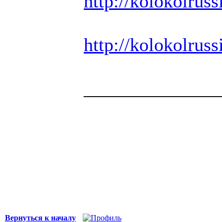
http://kolokolrussi
http://kolokolrussi
______________
Здоровая нация 
национальности,
ощущает, что у н
Джордж Бернар
Вернуться к началу