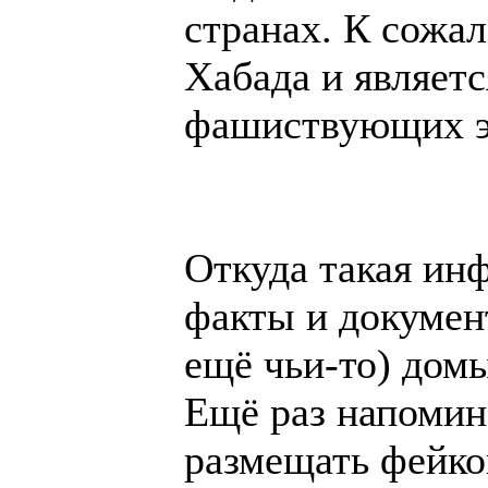
странах. К сожа
Хабада и являет
фашиствующих э
Откуда такая ин
факты и докумен
ещё чьи-то) дом
Ещё раз напомин
размещать фейк