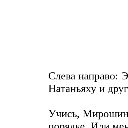
Слева направо: 
Натаньяху и дру
Учись, Мирошин,
порядке. Или ме