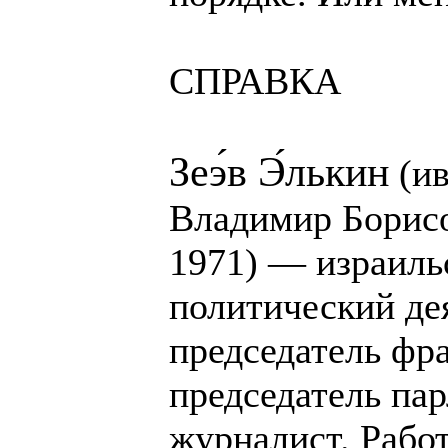
СПРАВКА
Зеэ́в Э́лькин
(ивр. ‏זאב אלקין‏‎
Владимир Борисо
1971) — израиль
политический дея
председатель фра
председатель пар
журналист. Рабо