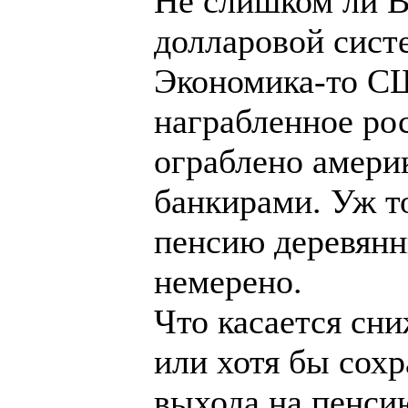
Не слишком ли В
долларовой сист
Экономика-то СШ
награбленное ро
ограблено амери
банкирами. Уж то
пенсию деревянн
немерено.
Что касается сн
или хотя бы сох
выхода на пенсию