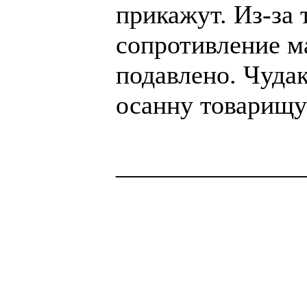
прикажут. Из-за 
сопротивление м
подавлено. Чуда
осанну товарищу
______________
Здоровая нация 
национальности,
ощущает, что у н
Джордж Бернар