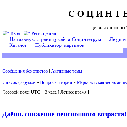
С О Ц И Н Т 
цивилизационный
Вход
Регистрация
На главную страницу сайта Социнтегрум
Люди и
Каталог
Публикатор_картинок
Сообщения без ответов
|
Активные темы
Список форумов
»
Вопросы теории
»
Марксистская экономичес
Часовой пояс: UTC + 3 часа [ Летнее время ]
Даёшь снижение пенсионного возраста!