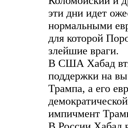
Коломойский и д
эти дни идет ож
нормальными евр
для которой Пор
злейшие враги.
В США Хабад втя
поддержки на вы
Трампа, а его ев
демократической
импичмент Трам
В России Хабад 