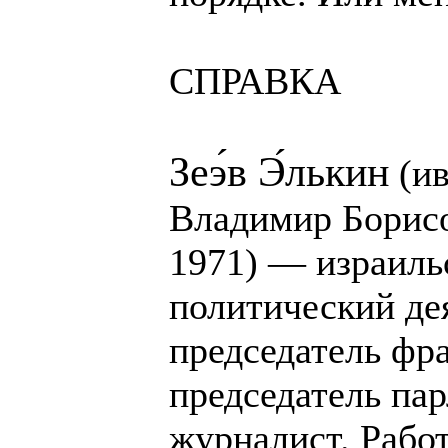
СПРАВКА
Зеэ́в Э́лькин
(ивр. ‏זאב אלקין‏‎
Владимир Борисо
1971) — израиль
политический дея
председатель фра
председатель пар
журналист. Рабо