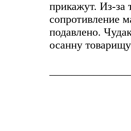
прикажут. Из-за 
сопротивление м
подавлено. Чуда
осанну товарищу
______________
Здоровая нация 
национальности,
ощущает, что у н
Джордж Бернар