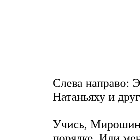
Слева направо: 
Натаньяху и дру
Учись, Мирошин,
порядке. Или ме