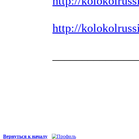
http://kolokolrussi
http://kolokolrussi
______________
Здоровая нация 
национальности,
ощущает, что у н
Джордж Бернар
Вернуться к началу