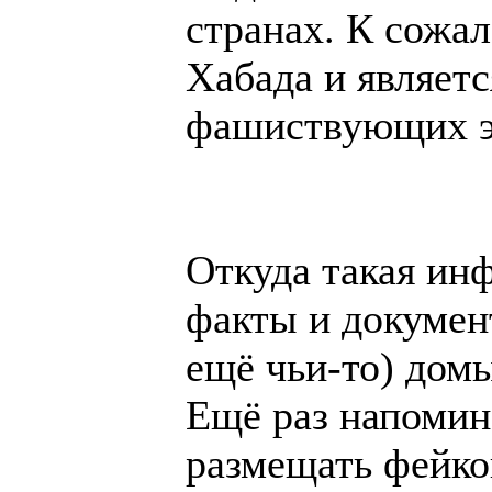
странах. К сожа
Хабада и являет
фашиствующих э
Откуда такая ин
факты и докумен
ещё чьи-то) дом
Ещё раз напомин
размещать фейк