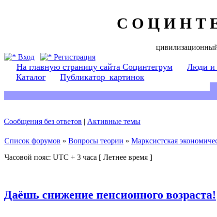
С О Ц И Н Т 
цивилизационный
Вход
Регистрация
На главную страницу сайта Социнтегрум
Люди и
Каталог
Публикатор_картинок
Сообщения без ответов
|
Активные темы
Список форумов
»
Вопросы теории
»
Марксистская экономичес
Часовой пояс: UTC + 3 часа [ Летнее время ]
Даёшь снижение пенсионного возраста!