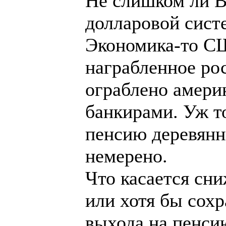
Не слишком ли В
долларовой сист
Экономика-то СШ
награбленное ро
ограблено амери
банкирами. Уж то
пенсию деревянн
немерено.
Что касается сн
или хотя бы сох
выхода на пенсию