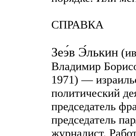
СПРАВКА
Зеэ́в Э́лькин
(ивр. ‏זאב אלקין‏‎
Владимир Борисо
1971) — израиль
политический дея
председатель фра
председатель пар
журналист. Рабо