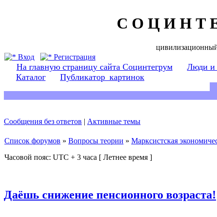
С О Ц И Н Т 
цивилизационный
Вход
Регистрация
На главную страницу сайта Социнтегрум
Люди и
Каталог
Публикатор_картинок
Сообщения без ответов
|
Активные темы
Список форумов
»
Вопросы теории
»
Марксистская экономичес
Часовой пояс: UTC + 3 часа [ Летнее время ]
Даёшь снижение пенсионного возраста!