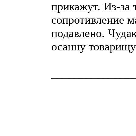
прикажут. Из-за 
сопротивление м
подавлено. Чуда
осанну товарищу
______________
Здоровая нация 
национальности,
ощущает, что у н
Джордж Бернар