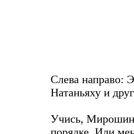
Слева направо: 
Натаньяху и дру
Учись, Мирошин,
порядке. Или ме