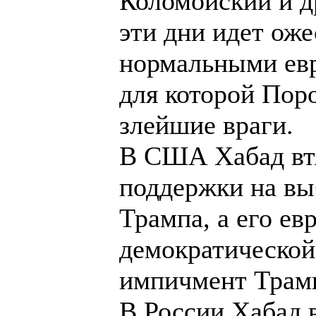
Коломойский и д
эти дни идет ож
нормальными евр
для которой Пор
злейшие враги.
В США Хабад втя
поддержки на вы
Трампа, а его ев
демократической
импичмент Трам
В России Хабад 