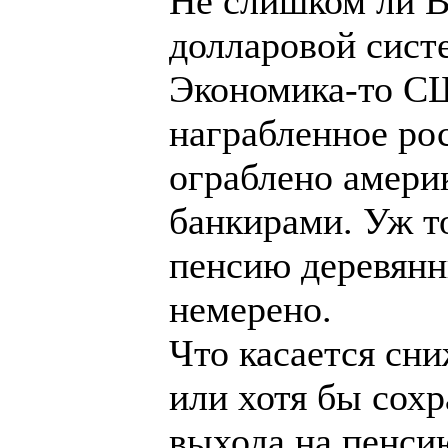
Не слишком ли В
долларовой сист
Экономика-то СШ
награбленное ро
ограблено амери
банкирами. Уж то
пенсию деревянн
немерено.
Что касается сн
или хотя бы сох
выхода на пенсию