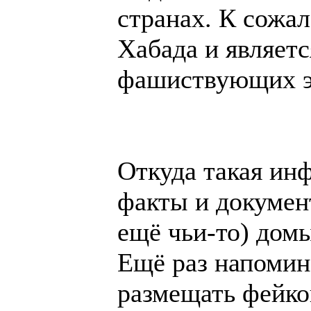
странах. К сожа
Хабада и являет
фашиствующих э
Откуда такая ин
факты и докумен
ещё чьи-то) дом
Ещё раз напомин
размещать фейк