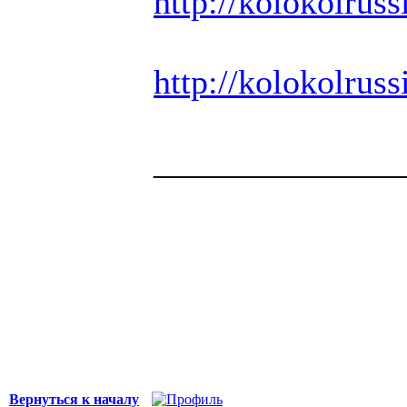
http://kolokolrussi
http://kolokolrussi
______________
Здоровая нация 
национальности,
ощущает, что у н
Джордж Бернар
Вернуться к началу