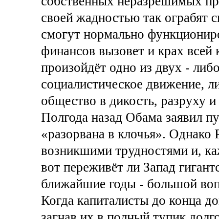
собственных неразрешимых про
своей жадностью так ограбят с
смогут нормально функциониро
финансов вызовет и крах всей 
произойдёт одно из двух - либ
социалистическое движение, л
общество в дикость, разруху и 
Полгода назад Обама заявил п
«разорвана в клочья». Однако 
возникшими трудностями и, каж
вот переживёт ли Запад гигант
ближайшие годы - большой воп
Когда капиталисты до конца до
загнав их в полный тупик долго