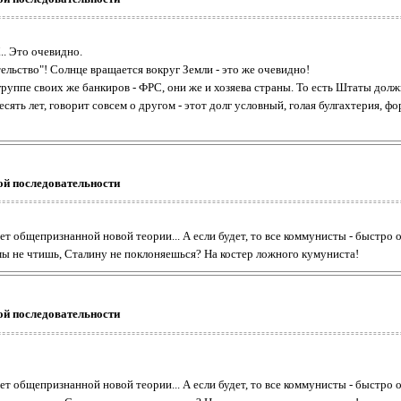
.. Это очевидно.
тельство"! Солнце вращается вокруг Земли - это же очевидно!
уппе своих же банкиров - ФРС, они же и хозяева страны. То есть Штаты должны
десять лет, говорит совсем о другом - этот долг условный, голая булгахтерия, 
ой последовательности
нет общепризнанной новой теории... А если будет, то все коммунисты - быстро 
ы не чтишь, Сталину не поклоняешься? На костер ложного кумуниста!
ой последовательности
нет общепризнанной новой теории... А если будет, то все коммунисты - быстро 