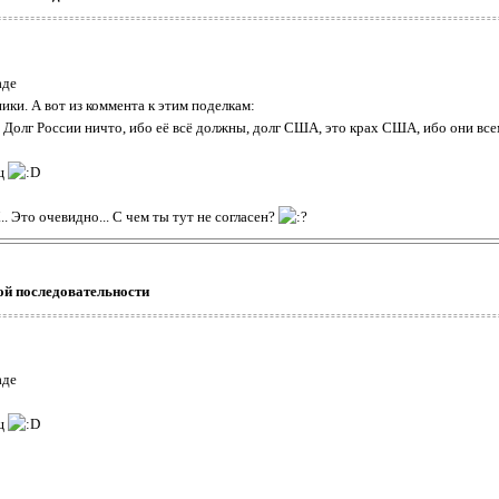
аде
ики. А вот из коммента к этим поделкам:
. Долг России ничто, ибо её всё должны, долг США, это крах США, ибо они все
ищ
. Это очевидно... С чем ты тут не согласен?
ой последовательности
аде
ищ