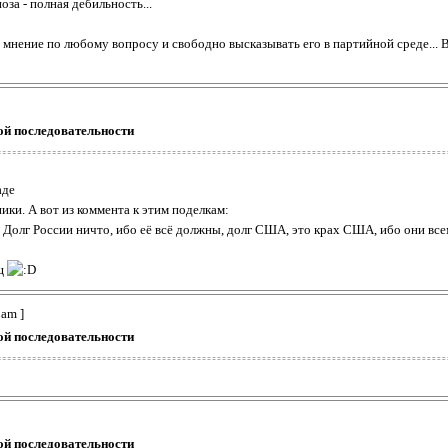
за - полная дебильность...
мнение по любому вопросу и свободно высказывать его в партийной среде... 
ой последовательности
аде
ики. А вот из коммента к этим поделкам:
. Долг России ничто, ибо её всё должны, долг США, это крах США, ибо они все
ищ
 am ]
ой последовательности
ой последовательности