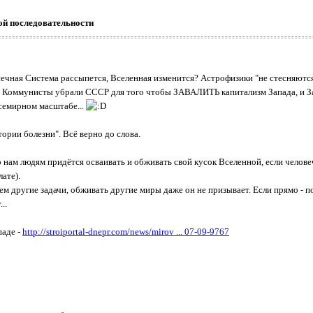
ой последовательности
олнечная Система рассыпется, Вселенная изменится? Астрофизики "не стесняютс
 Коммунисты убрали СССР для того чтобы ЗАВАЛИТЬ капитализм Запада, и Запа
всемирном масштабе...
ории болезни". Всё верно до слова.
но нам людям придётся осваивать и обживать свой кусок Вселенной, если челове
ате).
ем другие задачи, обживать другие миры даже он не призывает. Если прямо - п
..
паде -
http://stroiportal-dnepr.com/news/mirov ... 07-09-9767