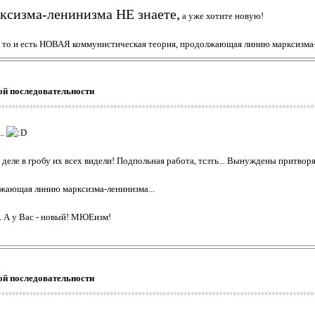
ксизма-ленинизма НЕ знаете,
а уже хотите новую!
меня то и есть НОВАЯ коммунистическая теория, продолжающая линию марксизма-л
ой последовательности
..
 деле в гробу их всех видели! Подпольная работа, тсзть... Вынуждены притвор
лжающая линию марксизма-ленинизма...
я. А у Вас - новый! МЮЕизм!
ой последовательности