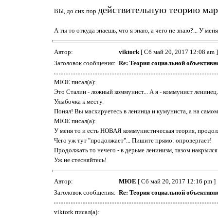
действительную теорию мар
ВЫ, до сих пор
А ты то откуда знаешь, что я знаю, а чего не знаю?... У 
Автор:
viktork
[ Сб май 20, 2017 12:08 am ]
Заголовок сообщения:
Re: Теория социальной объективн
МЮЕ писал(а):
Это Сталин - ложный коммунист... А я - коммунист ленинец.
Улыбочка к месту.
Понял! Вы маскируетесь в ленинца и кумуниста, а на самом
МЮЕ писал(а):
У меня то и есть НОВАЯ коммунистическая теория, продо
Чего уж тут "продолжает"... Пишите прямо: опровергает!
Продолжать то нечего - в дерьме ленинизм, тазом накрылс
Уж не стесняйтесь!
Автор:
МЮЕ
[ Сб май 20, 2017 12:16 pm ]
Заголовок сообщения:
Re: Теория социальной объективн
viktork писал(а):