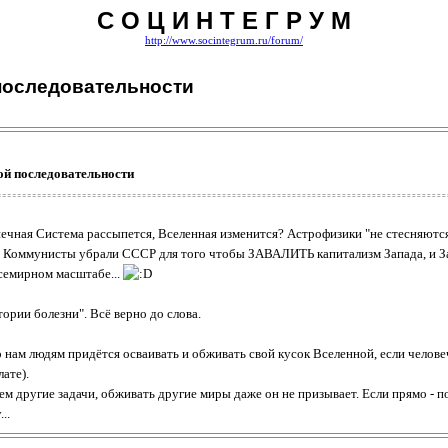
С О Ц И Н Т Е Г Р У М
http://www.socintegrum.ru/forum/
последовательности
ой последовательности
олнечная Система рассыпется, Вселенная изменится? Астрофизики "не стесняютс
 Коммунисты убрали СССР для того чтобы ЗАВАЛИТЬ капитализм Запада, и Запа
всемирном масштабе...
ории болезни". Всё верно до слова.
но нам людям придётся осваивать и обживать свой кусок Вселенной, если челове
ате).
ем другие задачи, обживать другие миры даже он не призывает. Если прямо - п
..