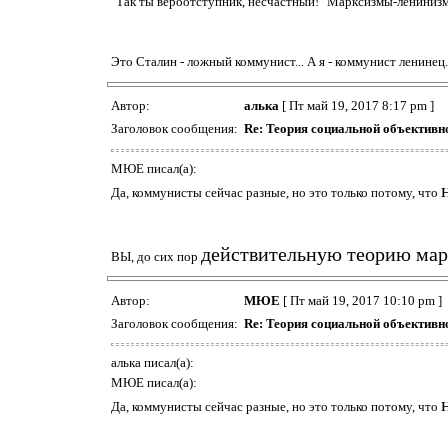
"Так ты вероотступник, несчастный!" Марксизмы-ленинизм
Это Сталин - ложный коммунист... А я - коммунист ленинец.
Автор:
алька
[ Пт май 19, 2017 8:17 pm ]
Заголовок сообщения:
Re: Теория социальной объективн
МЮЕ писал(а):
Да, коммунисты сейчас разные, но это только потому, что
действительную теорию мар
ВЫ, до сих пор
Автор:
МЮЕ
[ Пт май 19, 2017 10:10 pm ]
Заголовок сообщения:
Re: Теория социальной объективн
алька писал(а):
МЮЕ писал(а):
Да, коммунисты сейчас разные, но это только потому, что