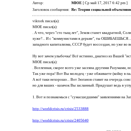
Автор:
МЮЕ
[ Ср май 17, 2017 6:42 pm ]
Заголовок сообщения:
Re: Теория социальной объективн
viktork писал(а):
МЮЕ писал(а):
. А что, через "сто тыщ лет", Земля станет квадратной, С
хуже?... И с "коммунистами в дерьме", ты ОШИБАЕШЬСЯ...
западного капитализма, СССР будет воссоздан, но уже во 
Ну вот зачем улыбочка! Всё истинно, диагноз из Вашей "ист
МЮЕ писал(а):
. Вселенная, скорее всего уже засеяна другими Разумами, 
Так уже пора! Вот Вы молодец - уже обживаете (койку в пал
А всё таки нехорошо... Вот Зюганов ставит на очередь совс
но для ваших - казачок Вы засланный. Придушат ведь в углу.
1. Вот и познакомься с "сумасшедшими" заявлениями на За
http://worldcrisis.ru/crisis/2533888
http://worldcrisis.ru/crisis/2405640