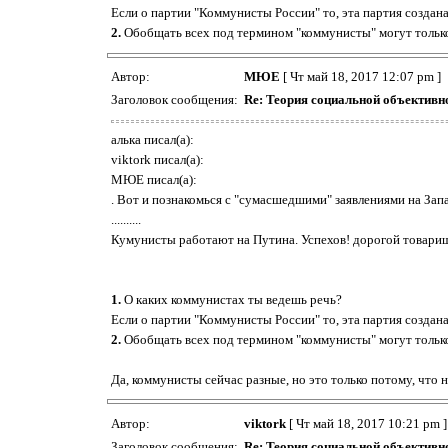
Если о партии "Коммунисты России" то, эта партия созда
2.
Обобщать всех под термином "коммунисты" могут тольк
Автор:
МЮЕ
[ Чт май 18, 2017 12:07 pm ]
Заголовок сообщения:
Re: Теория социальной объективн
алька писал(а):
viktork писал(а):
МЮЕ писал(а):
. Вот и познакомься с "сумасшедшими" заявлениями на Зап
..........
Кумунисты работают на Путина. Успехов! дорогой товар
1.
О каких коммунистах ты ведешь речь?
Если о партии "Коммунисты России" то, эта партия созда
2.
Обобщать всех под термином "коммунисты" могут тольк
Да, коммунисты сейчас разные, но это только потому, что н
Автор:
viktork
[ Чт май 18, 2017 10:21 pm ]
Заголовок сообщения:
Re: Теория социальной объективн