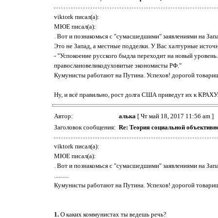
viktork писал(а):
МЮЕ писал(а):
. Вот и познакомься с "сумасшедшими" заявлениями на Зап
Это не Запад, а местные подделки. У Вас халтурные источн
- "Успокоение русского быдла переходит на новый уровень
правослановеликодуховитые экономисты РФ."
Кумунисты работают на Путина. Успехов! дорогой товар
Ну, и всё правильно, рост долга США приведут их к КРАХУ..
Автор:
алька
[ Чт май 18, 2017 11:56 am ]
Заголовок сообщения:
Re: Теория социальной объективн
viktork писал(а):
МЮЕ писал(а):
. Вот и познакомься с "сумасшедшими" заявлениями на Зап
..........
Кумунисты работают на Путина. Успехов! дорогой товар
1.
О каких коммунистах ты ведешь речь?