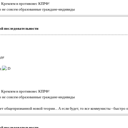
на Кремлем в противовес КПРФ!
о не совсем образованные граждане-индивиды
ой последовательности
аде
ищ
на Кремлем в противовес КПРФ!
о не совсем образованные граждане-индивиды
ет общепризнанной новой теории... А если будет, то все коммунисты - быстро 
ой последовательности