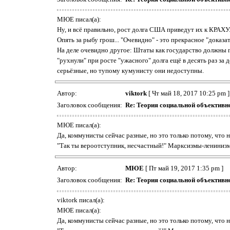
МЮЕ писал(а):
Ну, и всё правильно, рост долга США приведут их к КРАХУ.
Опять за рыбу грош... "Очевидно" - это прекрасное "доказа
На деле очевидно другое: Штаты как государство должны гр
"рухнули" при росте "ужасного" долга ещё в десять раз за 
серьёзные, но тупому кумунисту они недоступны.
Автор:
viktork
[ Чт май 18, 2017 10:25 pm ]
Заголовок сообщения:
Re: Теория социальной объективн
МЮЕ писал(а):
Да, коммунисты сейчас разные, но это только потому, что 
"Так ты вероотступник, несчастный!" Марксизмы-ленинизм
Автор:
МЮЕ
[ Пт май 19, 2017 1:35 pm ]
Заголовок сообщения:
Re: Теория социальной объективн
viktork писал(а):
МЮЕ писал(а):
Да, коммунисты сейчас разные, но это только потому, что 