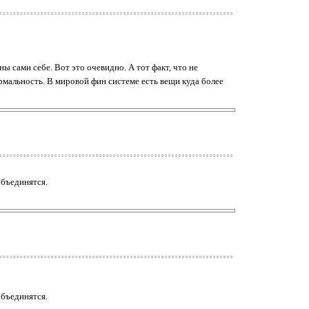
 сами себе. Вот это очевидно. А тот факт, что не
формальность. В мировой фин системе есть вещи куда более
объединятся.
объединятся.