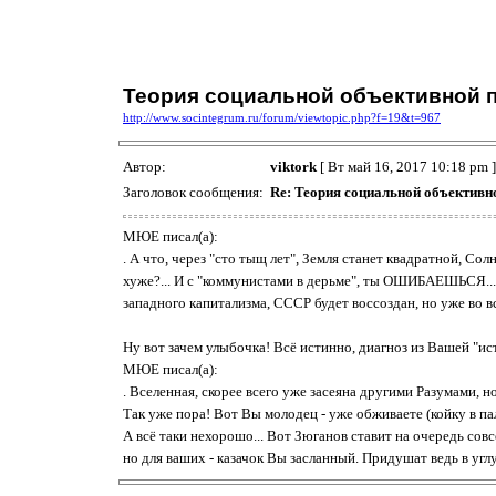
Теория социальной объективной 
http://www.socintegrum.ru/forum/viewtopic.php?f=19&t=967
Автор:
viktork
[ Вт май 16, 2017 10:18 pm ]
Заголовок сообщения:
Re: Теория социальной объективн
МЮЕ писал(а):
. А что, через "сто тыщ лет", Земля станет квадратной, С
хуже?... И с "коммунистами в дерьме", ты ОШИБАЕШЬСЯ...
западного капитализма, СССР будет воссоздан, но уже во 
Ну вот зачем улыбочка! Всё истинно, диагноз из Вашей "ист
МЮЕ писал(а):
. Вселенная, скорее всего уже засеяна другими Разумами, 
Так уже пора! Вот Вы молодец - уже обживаете (койку в пал
А всё таки нехорошо... Вот Зюганов ставит на очередь совс
но для ваших - казачок Вы засланный. Придушат ведь в углу.