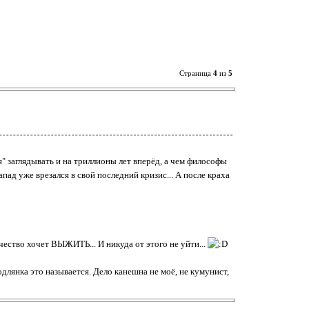
Страница
4
из
5
я" заглядывать и на триллионы лет вперёд, а чем философы
д уже врезался в свой последний кризис... А после краха
чество хочет ВЫЖИТЬ... И никуда от этого не уйти...
одлянка это называется. Дело канешна не моё, не кумунист,