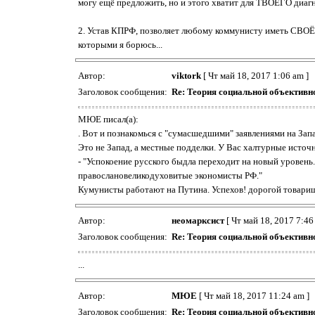
могу ещё предложить, но и этого хватит для ТВОЕГО диагно
2. Устав КПРФ, позволяет любому коммунисту иметь СВОЁ 
которыми я борюсь...
Автор:
viktork
[ Чт май 18, 2017 1:06 am ]
Заголовок сообщения:
Re: Теория социальной объективн
МЮЕ писал(а):
. Вот и познакомься с "сумасшедшими" заявлениями на Зап
Это не Запад, а местные подделки. У Вас халтурные источн
- "Успокоение русского быдла переходит на новый уровень
правослановеликодуховитые экономисты РФ."
Кумунисты работают на Путина. Успехов! дорогой товар
Автор:
неомарксист
[ Чт май 18, 2017 7:46
Заголовок сообщения:
Re: Теория социальной объективн
...
Автор:
МЮЕ
[ Чт май 18, 2017 11:24 am ]
Заголовок сообщения:
Re: Теория социальной объективн