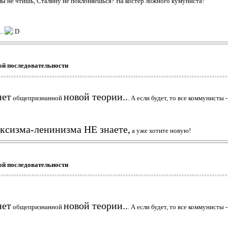
ы не чтишь, Сталину не поклоняешься? На костер ложного кумуниста!
..
ой последовательности
нет
новой теории..
общепризнанной
. А если будет, то все коммунисты 
ксизма-ленинизма НЕ знаете,
а уже хотите новую!
ой последовательности
нет
новой теории..
общепризнанной
. А если будет, то все коммунисты 