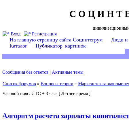
С О Ц И Н Т 
цивилизационный
Вход
Регистрация
На главную страницу сайта Социнтегрум
Люди и
Каталог
Публикатор_картинок
Сообщения без ответов
|
Активные темы
Список форумов
»
Вопросы теории
»
Марксистская экономичес
Часовой пояс: UTC + 3 часа [ Летнее время ]
Алгоритм расчета зарплаты капиталист