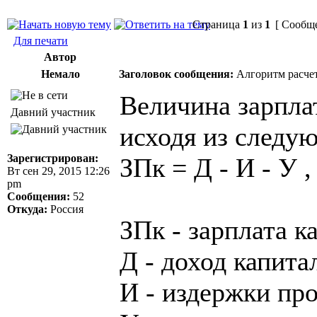
Страница
1
из
1
[ Сообще
Для печати
Автор
Немало
Заголовок сообщения:
Алгоритм расчет
Величина зарпла
Давний участник
исходя из следу
Зарегистрирован:
ЗПк = Д - И - У ,
Вт сен 29, 2015 12:26
pm
Сообщения:
52
Откуда:
Россия
ЗПк - зарплата к
Д - доход капита
И - издержки пр