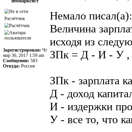
неомарксист
Немало писал(а)
Расчётчик
Величина зарпла
исходя из следу
Зарегистрирован:
Чт
ЗПк = Д - И - У ,
мар 30, 2017 1:59 am
Сообщения:
583
Откуда:
Россия
ЗПк - зарплата к
Д - доход капита
И - издержки пр
У - все то, что 