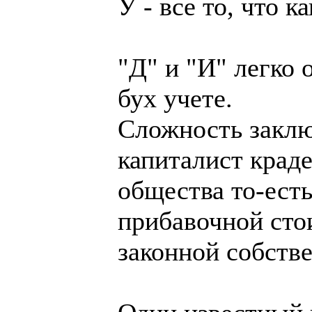
У - все то, что 
"Д" и "И" легко
бух учете.
Сложность заклю
капиталист краде
общества то-есть
прибавочной сто
законной собств