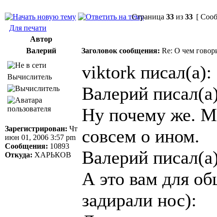
Страница
33
из
33
[ Сооб
Для печати
Автор
Валерий
Заголовок сообщения:
Re: О чем говор
viktork писал(а):
Вычислитель
Валерий писал(а)
Ну почему же. М
Зарегистрирован:
Чт
совсем о ином.
июн 01, 2006 3:57 pm
Сообщения:
10893
Валерий писал(а)
Откуда:
ХАРЬКОВ
А это вам для об
задирали нос):