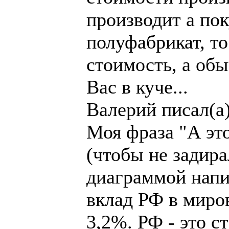
производит а по
полуфабрикат, т
стоимость, а обы
Вас в куче...
Валерий писал(а)
Моя фраза "А эт
(чтобы не задир
диаграммой напис
вклад РФ в миро
3,2%. РФ - это с