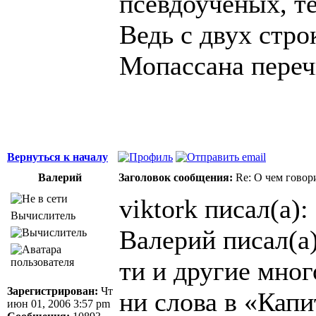
псевдоученых, т
Ведь с двух стро
Мопассана перечи
Вернуться к началу
Валерий
Заголовок сообщения:
Re: О чем говор
viktork писал(а):
Вычислитель
Валерий писал(а)
ти и другие мно
Зарегистрирован:
Чт
ни слова в «Кап
июн 01, 2006 3:57 pm