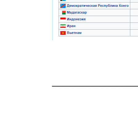
______________
Здоровая нация 
национальности,
ощущает, что у н
Джордж Бернар