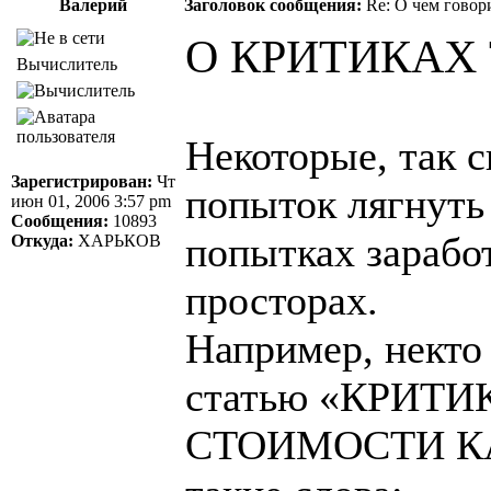
Валерий
Заголовок сообщения:
Re: О чем говор
О КРИТИКАХ
Вычислитель
Некоторые, так с
Зарегистрирован:
Чт
попыток лягнуть
июн 01, 2006 3:57 pm
Сообщения:
10893
попытках заработ
Откуда:
ХАРЬКОВ
просторах.
Например, некто 
статью «КРИТ
СТОИМОСТИ КАР