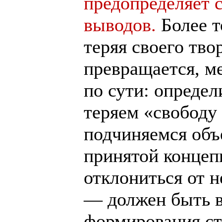
предопределяет 
выводов.
Более т
теряя своего тво
превращается, м
по сути: опреде
теряем «свобод
подчиняемся объ
принятой концеп
отклониться от н
— должен быть 
формирования ст