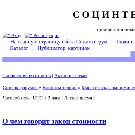
С О Ц И Н Т 
цивилизационный
Вход
Регистрация
На главную страницу сайта Социнтегрум
Люди и
Каталог
Публикатор_картинок
Сообщения без ответов
|
Активные темы
Список форумов
»
Вопросы теории
»
Марксистская экономичес
Часовой пояс: UTC + 3 часа [ Летнее время ]
О чем говорит закон стоимости