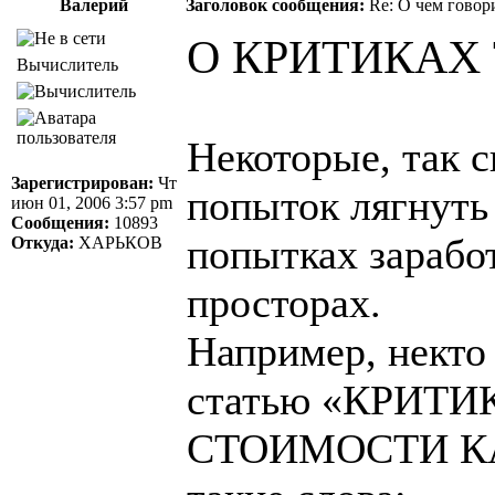
Валерий
Заголовок сообщения:
Re: О чем говор
О КРИТИКАХ
Вычислитель
Некоторые, так с
Зарегистрирован:
Чт
попыток лягнуть
июн 01, 2006 3:57 pm
Сообщения:
10893
попытках заработ
Откуда:
ХАРЬКОВ
просторах.
Например, некто 
статью «КРИТ
СТОИМОСТИ КАР