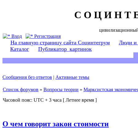
С О Ц И Н Т 
цивилизационный
Вход
Регистрация
На главную страницу сайта Социнтегрум
Люди и
Каталог
Публикатор_картинок
Сообщения без ответов
|
Активные темы
Список форумов
»
Вопросы теории
»
Марксистская экономичес
Часовой пояс: UTC + 3 часа [ Летнее время ]
О чем говорит закон стоимости