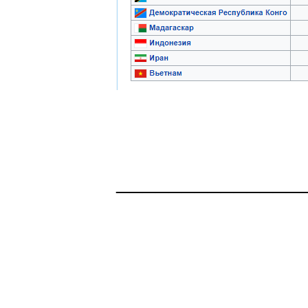
______________
Здоровая нация 
национальности,
ощущает, что у н
Джордж Бернар