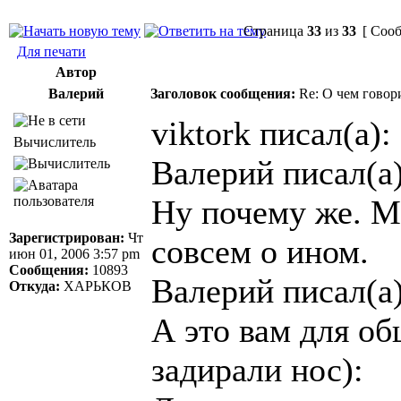
Страница
33
из
33
[ Сооб
Для печати
Автор
Валерий
Заголовок сообщения:
Re: О чем говор
viktork писал(а):
Вычислитель
Валерий писал(а)
Ну почему же. М
Зарегистрирован:
Чт
совсем о ином.
июн 01, 2006 3:57 pm
Сообщения:
10893
Валерий писал(а)
Откуда:
ХАРЬКОВ
А это вам для об
задирали нос):