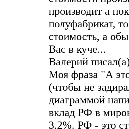
производит а по
полуфабрикат, т
стоимость, а обы
Вас в куче...
Валерий писал(а)
Моя фраза "А эт
(чтобы не задир
диаграммой напис
вклад РФ в миро
3,2%. РФ - это с