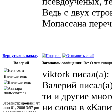
псевдоученых, т
Ведь с двух стро
Мопассана перечи
Вернуться к началу
Валерий
Заголовок сообщения:
Re: О чем говор
viktork писал(а):
Вычислитель
Валерий писал(а)
ти и другие мно
Зарегистрирован:
Чт
ни слова в «Кап
июн 01, 2006 3:57 pm