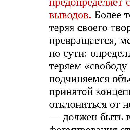
предопределяет 
выводов.
Более т
теряя своего тво
превращается, м
по сути: опреде
теряем «свобод
подчиняемся объ
принятой концеп
отклониться от н
— должен быть 
формирования ст