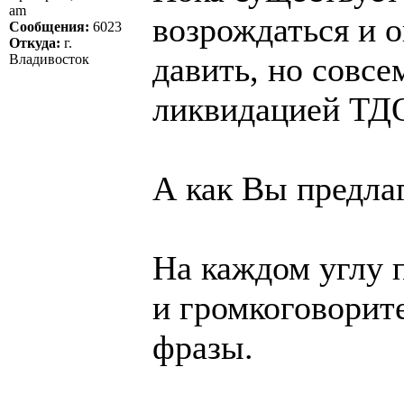
am
возрождаться и 
Сообщения:
6023
Откуда:
г.
давить, но совсе
Владивосток
ликвидацией ТДО
А как Вы предла
На каждом углу п
и громкоговорит
фразы.