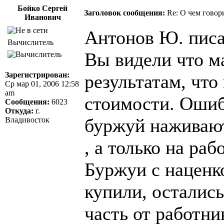
Бойко Сергей
Заголовок сообщения:
Re: О чем говор
Иванович
Антонов Ю. писа
Вычислитель
Вы видели что м
Зарегистрирован:
результатам, чт
Ср мар 01, 2006 12:58
am
стоимости. Ошиб
Сообщения:
6023
Откуда:
г.
буржуй наживают
Владивосток
, а только на ра
Буржуи с наценк
купили, осталис
часть от работни