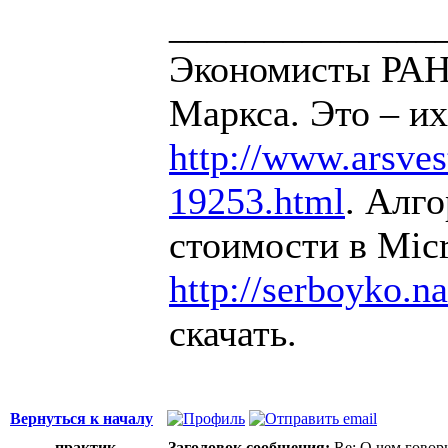
______________
Экономисты РАН 
Маркса. Это – их
http://www.arsvest
19253.html
. Алг
стоимости в Micr
http://serboyko.na
скачать.
Вернуться к началу
практик
Заголовок сообщения:
Re: О чем говор