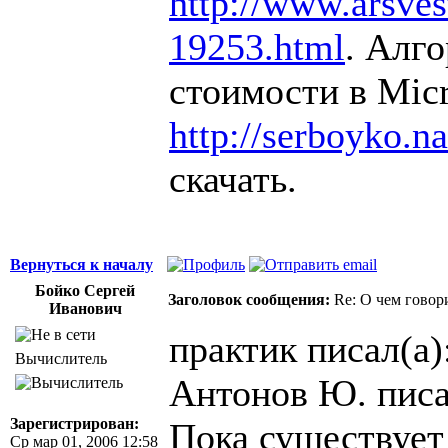
http://www.arsvest
19253.html
. Алг
стоимости в Micr
http://serboyko.na
скачать.
Вернуться к началу
Бойко Сергей
Заголовок сообщения:
Re: О чем говор
Иванович
практик писал(а)
Вычислитель
Антонов Ю. писа
Зарегистрирован:
Пока существует
Ср мар 01, 2006 12:58