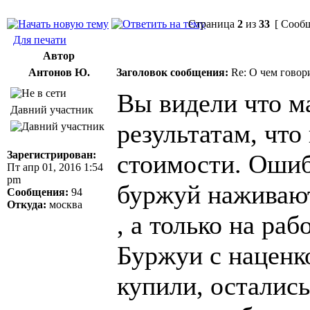
Страница
2
из
33
[ Сообщ
Для печати
Автор
Антонов Ю.
Заголовок сообщения:
Re: О чем говор
Вы видели что м
Давний участник
результатам, чт
Зарегистрирован:
стоимости. Ошиб
Пт апр 01, 2016 1:54
pm
буржуй наживают
Сообщения:
94
Откуда:
москва
, а только на ра
Буржуи с наценк
купили, осталис