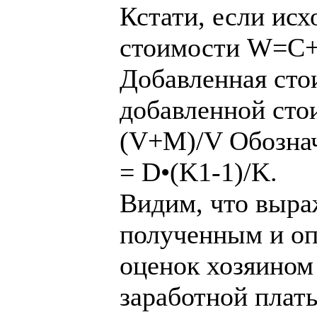
Кстати, если исх
стоимости W=
Добавленная ст
добавленной сто
(V+M)/V Обознач
= D•(K1-1)/K.
Видим, что выра
полученным и оп
оценок хозяином
заработной плат