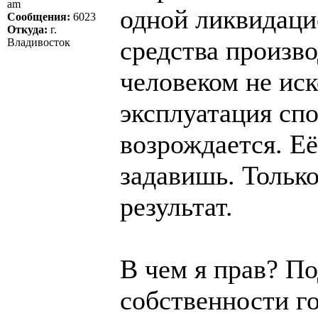
am
одной ликвидаци
Сообщения:
6023
Откуда:
г.
средства произв
Владивосток
человеком не ис
эксплуатация спо
возрождается. Её
задавишь. Тольк
результат.
В чем я прав? П
собственности г