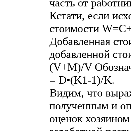
часть от работни
Кстати, если исх
стоимости W=
Добавленная ст
добавленной сто
(V+M)/V Обознач
= D•(K1-1)/K.
Видим, что выра
полученным и оп
оценок хозяином