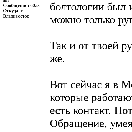
am
болтологии был 
Сообщения:
6023
Откуда:
г.
можно только руг
Владивосток
Так и от твоей р
же.
Вот сейчас я в 
которые работаю
есть контакт. П
Обращение, умея