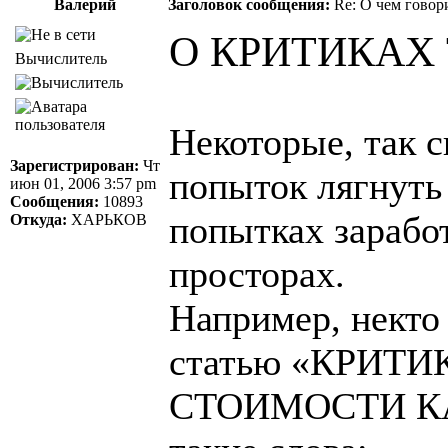
Валерий
Заголовок сообщения:
Re: О чем говор
О КРИТИКАХ
Вычислитель
Некоторые, так с
Зарегистрирован:
Чт
попыток лягнуть
июн 01, 2006 3:57 pm
Сообщения:
10893
попытках заработ
Откуда:
ХАРЬКОВ
просторах.
Например, некто 
статью «КРИТ
СТОИМОСТИ КАР