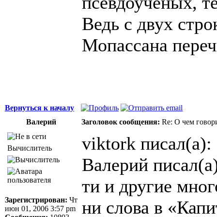
псевдоученых, т
Ведь с двух стро
Мопассана перечи
Вернуться к началу
Валерий
Заголовок сообщения:
Re: О чем говор
viktork писал(а):
Вычислитель
Валерий писал(а)
ти и другие мно
Зарегистрирован:
Чт
ни слова в «Кап
июн 01, 2006 3:57 pm