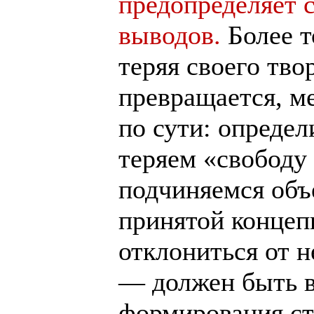
предопределяет 
выводов.
Более т
теряя своего тво
превращается, м
по сути: опреде
теряем «свобод
подчиняемся объ
принятой концеп
отклониться от н
— должен быть 
формирования ст