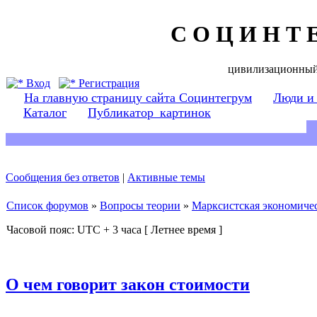
С О Ц И Н Т 
цивилизационный
Вход
Регистрация
На главную страницу сайта Социнтегрум
Люди и
Каталог
Публикатор_картинок
Сообщения без ответов
|
Активные темы
Список форумов
»
Вопросы теории
»
Марксистская экономичес
Часовой пояс: UTC + 3 часа [ Летнее время ]
О чем говорит закон стоимости