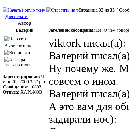
Страница
33
из
33
[ Сооб
Для печати
Автор
Валерий
Заголовок сообщения:
Re: О чем говор
viktork писал(а):
Вычислитель
Валерий писал(а)
Ну почему же. М
Зарегистрирован:
Чт
совсем о ином.
июн 01, 2006 3:57 pm
Сообщения:
10893
Валерий писал(а)
Откуда:
ХАРЬКОВ
А это вам для об
задирали нос):