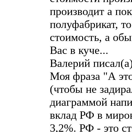
производит а по
полуфабрикат, т
стоимость, а обы
Вас в куче...
Валерий писал(а)
Моя фраза "А эт
(чтобы не задир
диаграммой напис
вклад РФ в миро
3,2%. РФ - это с