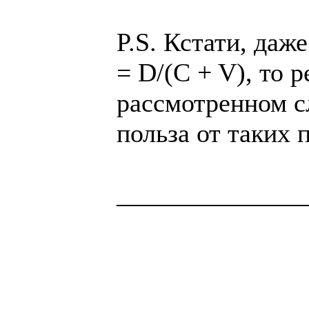
P.S. Кстати, даж
= D/(C + V), то 
рассмотренном с
польза от таких 
______________
Здоровая нация 
национальности,
ощущает, что у н