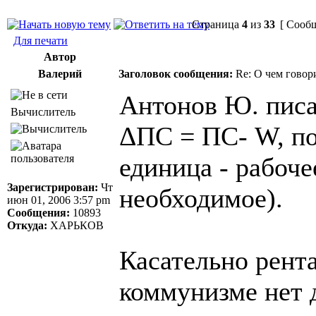
Страница
4
из
33
[ Сообщ
Для печати
Автор
Валерий
Заголовок сообщения:
Re: О чем говор
Антонов Ю. писа
Вычислитель
ΔПС = ПС- W, по
единица - рабоч
Зарегистрирован:
Чт
необходимое).
июн 01, 2006 3:57 pm
Сообщения:
10893
Откуда:
ХАРЬКОВ
Касательно рент
коммунизме нет 