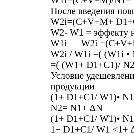
W1i=(C+V+M)/N1= W
После введения нов
W2i=(C+V+M+ D1+С1
W2- W1 = эффекту 
W1i — W2i =(C+V+
W2i / W1i =( (W1i •
=( (W1+ D1+С1)/ N2
Условие удешевлени
продукции
(1+ D1+С1/ W1)• N1
N2= N1+ ΔN
(1+ D1+С1/ W1)• N1
1+ D1+С1/ W1 <1+ Δ