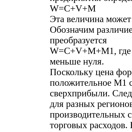
W=C+V+M
Эта величина может
Обозначим различие
преобразуется
W=C+V+M+М1, где М
меньше нуля.
Поскольку цена фор
положительное М1 с
сверхприбыли. След
для разных регионов
производительных с
торговых расходов. 