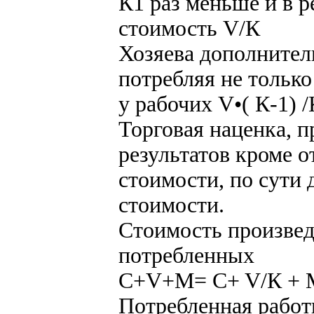
К1 раз меньше и в р
стоимость V/К
Хозяева дополните
потребляя не тольк
у рабочих V•( К-1) /
Торговая наценка, п
результатов кроме 
стоимости, по сути
стоимости.
Стоимость произвед
потребленных
C+V+M= C+ V/К + М 
Потребленная работ