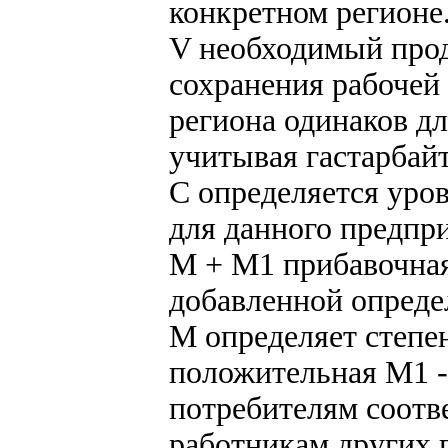
конкретном регионе
V необходимый прод
сохранения рабочей
региона одинаков д
учитывая гастарбайт
С определяется уров
для данного предпр
М + М1 прибавочная
добавленной опреде
М определяет степе
положительная М1 - 
потребителям соотв
работникам других 