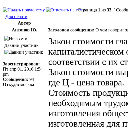
Страница
1
из
33
[ Сообщ
Для печати
Автор
Антонов Ю.
Заголовок сообщения:
О чем говорит з
Закон стоимости гла
Давний участник
капиталистическом 
соответствии с их с
Зарегистрирован:
Пт апр 01, 2016 1:54
Закон стоимости вы
pm
Сообщения:
94
где Ц - цена товара.
Откуда:
москва
Стоимость продукци
необходимым трудом
изготовления общес
изготовленная для 