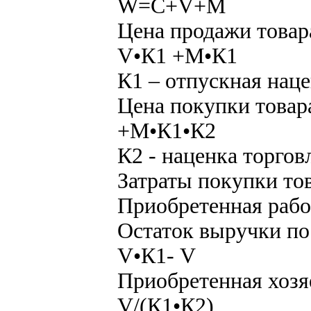
W=C+V+M
Цена продажи товар
V•К1 +M•К1
К1 – отпускная нац
Цена покупки товар
+M•К1•К2
К2 - наценка торгов
Затраты покупки то
Приобретенная рабо
Остаток выручки по
V•К1- V
Приобретенная хозя
V/(К1•К2)