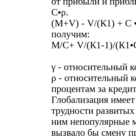
от прибыли и прибл
С•ρ.
(М+V) - V/(К1) + С 
получим:
М/С+ V/(К1-1)/(К1•С
γ - относительный 
ρ - относительный 
процентам за кредит
Глобализация имеет
трудности развитых 
ним непопулярные м
вызвало бы смену пр