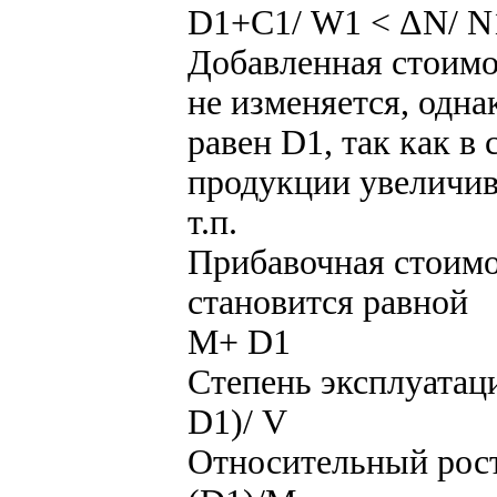
D1+С1/ W1 < ΔN/ N
Добавленная стоим
не изменяется, одна
равен D1, так как в
продукции увеличив
т.п.
Прибавочная стоимо
становится равной
М+ D1
Степень эксплуатац
D1)/ V
Относительный рост