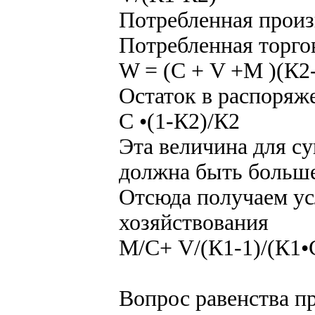
Потребленная произ
Потребленная торго
W = (С + V +M )(К2-
Остаток в распоряж
С •(1-К2)/К2
Эта величина для с
должна быть больше
Отсюда получаем ус
хозяйствования
М/С+ V/(К1-1)/(К1•
Вопрос равенства п