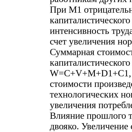
При М1 отрицатель
капиталистического
интенсивность труд
счет увеличения но
Суммарная стоимост
капиталистического
W=C+V+M+D1+С1, г
стоимости произвед
технологических нов
увеличения потребл
Влияние прошлого т
двояко. Увеличение