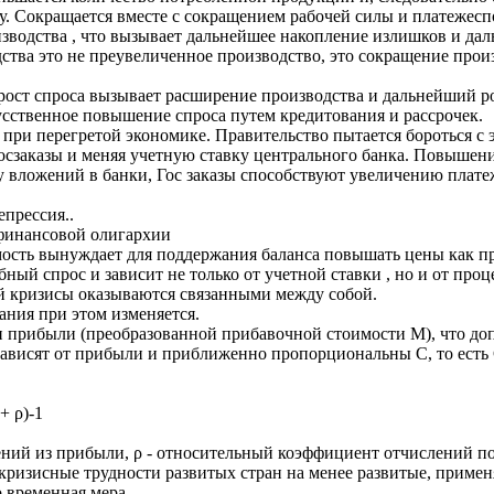
у. Сокращается вместе с сокращением рабочей силы и платежес
изводства , что вызывает дальнейшее накопление излишков и дал
ства это не преувеличенное производство, это сокращение прои
ст спроса вызывает расширение производства и дальнейший рост
усственное повышение спроса путем кредитования и рассрочек.
 при перегретой экономике. Правительство пытается бороться с 
госзаказы и меняя учетную ставку центрального банка. Повышен
ту вложений в банки, Гос заказы способствуют увеличению плате
епрессия..
финансовой олигархии
ость вынуждает для поддержания баланса повышать цены как про
ый спрос и зависит не только от учетной ставки , но и от проц
кризисы оказываются связанными между собой.
ания при этом изменяется.
прибыли (преобразованной прибавочной стоимости М), что допу
зависят от прибыли и приближенно пропорциональны С, то есть 
+ ρ)-1
ний из прибыли, ρ - относительный коэффициент отчислений по 
 кризисные трудности развитых стран на менее развитые, примен
о временная мера.