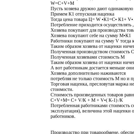
W=C+V+M
Пусть хозяева дружно дают одинаковую 
Примем К1 отпускная наценка
Тогда цена товара Ц= W •К1=С• К1+ V
Потребление приходится осуществлять ,
Хозяева покупают для производства тов
Хозяева покупают себе на сумму М•К1
Работники покупают на сумму V тогда ка
Таким образом хозяева от наценки ничег
Полученная производством стоимость 
Полученная хозяевами стоимость M
Таким образом хозяева от наценки ничег
А вот работникам достается меньше они
Хозяева дополнительно наживаются
потребляя не только стоимость М но и п
Торговая наценка, пресловутая маржа н
стоимости.
Стоимость произведенных товаров равн
C+V+M= C+ V/К + М + V•( К-1) /К
Потребленная работниками стоимость со
эксплуатация), величина этой наценки о
работников.
Производство при товарообмене, обес