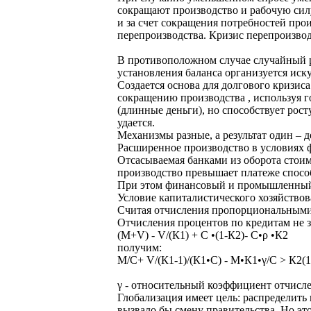
сокращают производство и рабочую сил
и за счет сокращения потребностей про
перепроизводства. Кризис перепроизвод
В противоположном случае случайный ро
установления баланса организуется иск
Создается основа для долгового кризиса
сокращению производства , используя 
(длинные деньги), но способствует рос
удается.
Механизмы разные, а результат один – д
Расширенное производство в условиях 
Отсасываемая банками из оборота стоим
производство превышает платеже способн
При этом финансовый и промышленный 
Условие капиталистического хозяйствов
Считая отчисления пропорциональными 
Отчисления процентов по кредитам не 
(М+V) - V/(К1) + С •(1-К2)- С•ρ •К2
получим:
М/С+ V/(К1-1)/(К1•С) - М•К1•γ/С ˃ К2(1
γ - относительный коэффициент отчисле
Глобализация имеет цель: распределить
вызвало бы смену правительства. Но эт