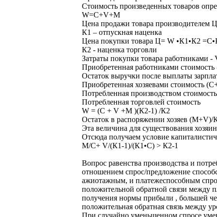
Стоимость произведенных товаров опре
W=C+V+M
Цена продажи товара производителем
К1 – отпускная наценка
Цена покупки товара Ц= W •К1•К2 =С
К2 - наценка торговли
Затраты покупки товара работниками - 
Приобретенная работниками стоимость 
Остаток выручки после выплаты зарпла
Приобретенная хозяевами стоимость (С
Потребленная производством стоимость
Потребленная торговлей стоимость
W = (С + V +M )(К2-1) /К2
Остаток в распоряжении хозяев (М+V)/К2
Эта величина для существования хозяин
Отсюда получаем условие капиталистич
М/С+ V/(К1-1)/(К1•С) ˃ К2-1
Вопрос равенства производства и потр
отношением спрос/предложение способс
ажиотажным, и платежеспособным спросо
положительной обратной связи между п
получения нормы прибыли , большей че
положительная обратная связь между у
При случайно уменьшенном спросе умен