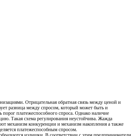
низациями. Отрицательная обратная связь между ценой и
ует разница между спросом, который может быть и
ь порог платежеспособного спроса. Однако наличие
цию. Такая схема регулирования неустойчива. Жажда
ают механизм конкуренции и механизм накопления а также
деляется платежеспособным спросом.
образуются излишки. В соответствии с этим предприниматели