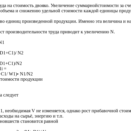
да на стоимость двояко. Увеличение суммарнойстоимости за сч
 объема и снижению удельной стоимости каждой единицы прод
во единиц произведенной продукции. Именно эта величина и н
ост производительности труда приводит к увеличению N.
N1
D1+С1)/ N2
D1+С1)/N2
1i =
+С1/ W1)• N1/N2
стоимости продукции
а следует
необходимая V не изменяется, однако рост прибавочной стоимо
сходы на сырьё, энергию и т.п.
 новшеств становится равной