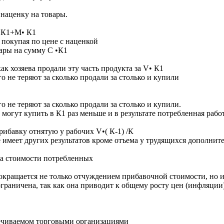
наценку на товары.
• К1+M• К1
 покупая по цене с наценкой
ары на сумму С •К1
к хозяева продали эту часть продукта за V• К1
о не теряют за сколько продали за столько и купили
С
о не теряют за сколько продали за столько и купили.
 могут купить в К1 раз меньше и в результате потребленная раб
рибавку отнятую у рабочих V•( К-1) /К
е имеет других результатов кроме отъема у трудящихся дополнит
а стоимости потребленных
кращается не только отчуждением прибавочной стоимости, но и
граничена, так как она приводит к общему росту цен (инфляции)
печиваемом торговыми организациями