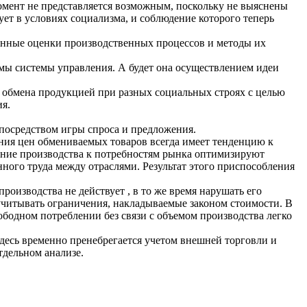
момент не представляется возможным, поскольку не выяснены
ет в условиях социализма, и соблюдение которого теперь
енные оценки производственных процессов и методы их
ммы системы управления. А будет она осуществлением идеи
ы обмена продукцией при разных социальных строях с целью
я.
 посредством игры спроса и предложения.
ния цен обмениваемых товаров всегда имеет тенденцию к
ние производства к потребностям рынка оптимизируют
ого труда между отраслями. Результат этого приспособления
оизводства не действует , в то же время нарушать его
учитывать ограничения, накладываемые законом стоимости. В
ободном потреблении без связи с объемом производства легко
десь временно пренебрегается учетом внешней торговли и
тдельном анализе.