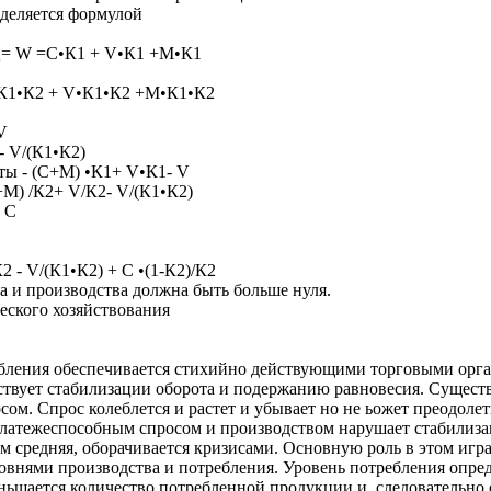
деляется формулой
 Ц= W =С•К1 + V•К1 +M•К1
•К1•К2 + V•К1•К2 +M•К1•К2
V
- V/(К1•К2)
ты - (С+М) •К1+ V•К1- V
+М) /К2+ V/К2- V/(К1•К2)
 С
 - V/(К1•К2) + С •(1-К2)/К2
а и производства должна быть больше нуля.
еского хозяйствования
ебления обеспечивается стихийно действующими торговыми орга
твует стабилизации оборота и подержанию равновесия. Существ
м. Спрос колеблется и растет и убывает но не ьожет преодолет
латежеспособным спросом и производством нарушает стабилиза
м средняя, оборачивается кризисами. Основную роль в этом игр
ровнями производства и потребления. Уровень потребления опре
ьшается количество потребленной продукции и, следовательно 