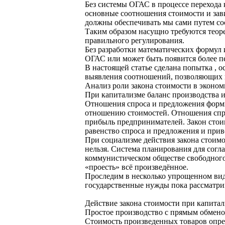
Без системы ОГАС в процессе перехода 
основные соотношения стоимости и зави
должны обеспечивать мы сами путем со
Таким образом насущно требуются теор
правильного регулирования.
Без разработки математических формул 
ОГАС или может быть появится более пе
В настоящей статье сделана попытка , 
выявления соотношений, позволяющих и
Анализ роли закона стоимости в эконом
При капитализме баланс производства и
Отношения спроса и предложения форми
отношению стоимостей. Отношения спро
прибыль предпринимателей. Закон стои
равенство спроса и предложения и прив
При социализме действия закона стоимо
нельзя. Система планирования для сог
коммунистическом обществе свободного 
«проесть» всё произведённое.
Проследим в несколько упрощенном виде
государственные нужды пока рассматрив
Действие закона стоимости при капита
Простое производство с прямым обменом
Стоимость произведенных товаров опре