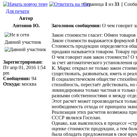
Страница
1
из
33
[ Сообщ
Для печати
Автор
Антонов Ю.
Заголовок сообщения:
О чем говорит з
Закон стоимости гласит: Обмен товаров
Закон стоимости выражается формулой Ц
Давний участник
Стоимость продукции определяется общ
продажи называется товаром. Товару п
О чем говорит нам закон стоимости? О
Зарегистрирован:
за счет автоматического установления 
Пт апр 01, 2016 1:54
К. Маркс открыл не только закон стоимо
pm
существовать, развиваться, иметь и ре
Сообщения:
94
В социалистическом обществе стихийнос
Откуда:
москва
стихийность, перестаёт действовать, н
ликвидирована только частная и только 
разными собственностями и между отде
Этот расчет может производиться тольк
необходимость отхода от принципа экви
Реализация этих расчетов возможна при
СССР являлся Госплан.
Однако, как выяснилось в процессе «ст
оценке стоимости продукции, а тем боле
была обладать предложенная в свое вре