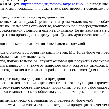
па ОГАС (см.
http://antonovyurymoscow.mypage.ru/o/
), но введени
льных сил и сокращения паразитизма, противоречит основным п
о предприятия и между предприятиями.
ленных затрат труда. Оценить эти затраты можно двумя способа
 раньше, называется стоимостью, во-вторых по непосредственным
редственной стоимости еще не придумано. Её нельзя называть 
атраты на производство продукции. Для коммунистического обще
алистического предприятия определяется формулой
ше стоимости . Обозначим различие как М1, Тогда формула прео
ольше так и меньше нуля.
ти, положительное М1 служит основой для получения сверхприб
одительных сил, а также от транспортных и торговых расходов. 
я содержания и сохранения рабочей силы стоимость)для конкре
тв производства для данного предприятия.
шение к добавленной определяет степень эксплуатации. Причем
 потребителям соответствующей продукции, то есть к работникам
 капиталистического общества увеличивает время и интенсивно
апиталистического предприятия определяется формулой
суммарной стоимости произведенной продукции за счет технол