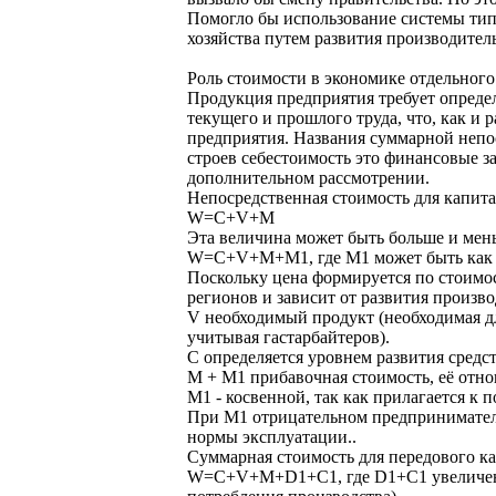
Помогло бы использование системы ти
хозяйства путем развития производите
Роль стоимости в экономике отдельног
Продукция предприятия требует опреде
текущего и прошлого труда, что, как и
предприятия. Названия суммарной непос
строев себестоимость это финансовые з
дополнительном рассмотрении.
Непосредственная стоимость для капит
W=C+V+M
Эта величина может быть больше и мень
W=C+V+M+М1, где М1 может быть как б
Поскольку цена формируется по стоимос
регионов и зависит от развития произв
V необходимый продукт (необходимая дл
учитывая гастарбайтеров).
С определяется уровнем развития средс
М + М1 прибавочная стоимость, её отно
М1 - косвенной, так как прилагается к
При М1 отрицательном предприниматель
нормы эксплуатации..
Суммарная стоимость для передового к
W=C+V+M+D1+С1, где D1+С1 увеличение 