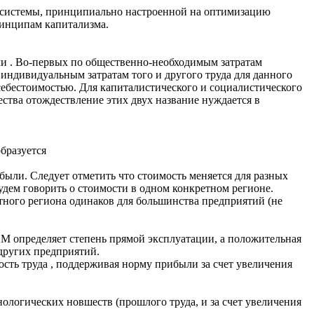
е системы, принципиально настроенной на оптимизацию
ринципам капитализма.
ми . Во-первых по общественно-необходимым затратам
 индивидуальным затратам того и другого труда для данного
себестоимостью. Для капиталистического и социалистического
ства отождествление этих двух название нуждается в
бразуется
ыли. Следует отметить что стоимость меняется для разных
Будем говорить о стоимости в одном конкретном регионе.
тного региона одинаков для большинства предприятий (не
 М определяет степень прямой эксплуатации, а положительная
 других предприятий.
сть труда , поддерживая норму прибыли за счет увеличения
огических новшеств (прошлого труда, и за счет увеличения