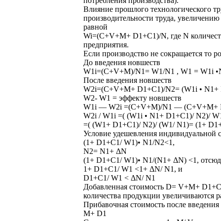
потребления производства).
Влияние прошлого технологического тру
производительности труда, увеличению
равной
Wi=(C+V+M+ D1+С1)/N, где N количест
предприятия.
Если производство не сокращается то р
До введения новшеств
W1i=(C+V+M)/N1= W1/N1 , W1 = W1i •
После введения новшеств
W2i=(C+V+M+ D1+С1)/N2= (W1i • N1+ 
W2- W1 = эффекту новшеств
W1i — W2i =(C+V+M)/N1 — (C+V+M+ 
W2i / W1i =( (W1i • N1+ D1+С1)/ N2)/ W
=( (W1+ D1+С1)/ N2)/ (W1/ N1)= (1+ D1
Условие удешевления индивидуальной 
(1+ D1+С1/ W1)• N1/N2<1,
N2= N1+ ΔN
(1+ D1+С1/ W1)• N1/(N1+ ΔN) <1, отсюд
1+ D1+С1/ W1 <1+ ΔN/ N1, и
D1+С1/ W1 < ΔN/ N1
Добавленная стоимость D= V+M+ D1+С1, 
количества продукции увеличиваются ра
Прибавочная стоимость после введения
М+ D1