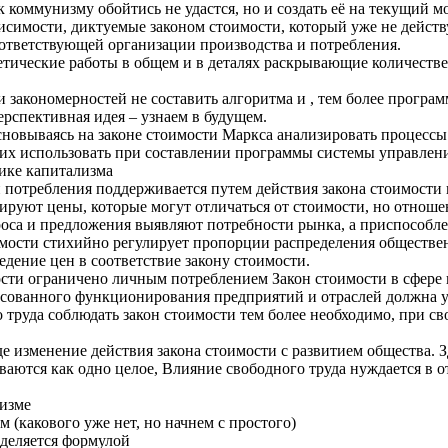
к коммунизму обойтись не удастся, но и создать её на текущий 
симости, диктуемые законом стоимости, который уже не действу
ответствующей организации производства и потребления.
етические работы в общем и в деталях раскрывающие количеств
и закономерностей не составить алгоритма и , тем более програ
рспективная идея – узнаем в будущем.
основываясь на законе стоимости Маркса анализировать процесс
х использовать при составлении программы системы управлени
ике капитализма
 потребления поддерживается путем действия закона стоимости
руют цены, которые могут отличаться от стоимости, но отноше
са и предложения выявляют потребности рынка, а приспособле
мости стихийно регулирует пропорции распределения общественн
едение цен в соответствие закону стоимости.
сти ограничено личным потреблением Закон стоимости в сфере пр
ласованного функционирования предприятий и отраслей должна 
труда соблюдать закон стоимости тем более необходимо, при св
 изменение действия закона стоимости с развитием общества. З
аются как одно целое, Влияние свободного труда нуждается в о
лизме
 (какового уже нет, но начнем с простого)
деляется формулой