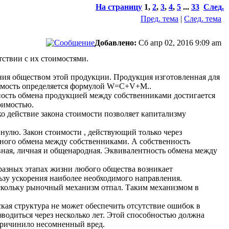
На страницу
1
,
2
,
3
,
4
,
5
...
33
След.
Пред. тема
|
След. тема
Добавлено:
Сб апр 02, 2016 9:09 am
тствии с их стоимостями.
ния обществом этой продукции. Продукция изготовленная для
тоимость определяется формулой W=C+V+M..
ность обмена продукцией между собственниками достигается
оимостью.
ко действие закона стоимости позволяет капитализму
нулю. Закон стоимости , действующий только через
нтного обмена между собственниками. А собственность
ивная, личная и общенародная. Эквивалентность обмена между
 разных этапах жизни любого общества возникает
ьзу ускорения наиболее необходимого направления.
оскольку рыночный механизм отпал. Таким механизмом в
ская структура не может обеспечить отсутствие ошибок в
зводиться через несколько лет. Этой способностью должна
 причинило несомненный вред.