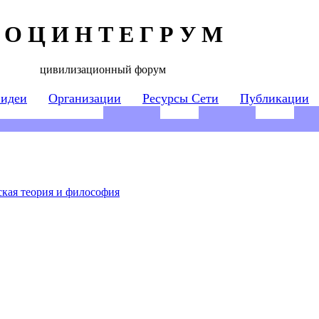
 О Ц И Н Т Е Г Р У М
цивилизационный форум
 идеи
Организации
Ресурсы Сети
Публикации
кая теория и философия