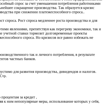
пособный спрос за счет уменьшения потребления работниками
ьнейшее сокращение производства. Так образуется кризис
зводства при снижении платежеспособного спроса..
 спроса. Рост спроса медленнее роста производства и для
этими явлениями, препятствуя как перегреву экономики, так и
ие учетной ставки тормозит долговременные проекты
жеспособного спроса. Но кризисов все равно избежать не
изводственного так и личного потребления, в результате
ентов частных банков.
стимо для развития производства, дивидендов и налогов.
С•ρ.
процентам за кредит ,
яя к ним непопулярные меры, использование которых у себя,