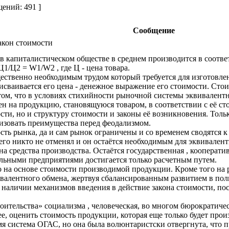
ений: 491 ]
Сообщение
акон стоимости
 в капиталистическом обществе в среднем производится в соотве
1/Ц2 = W1/W2 , где Ц - цена товара.
ественно необходимым трудом который требуется для изготовле
рисваивается его цена - денежное выражение его стоимости. С
 том, что в условиях стихийности рыночной системы эквивалент
цен на продукцию, становящуюся товаром, в соответствии с её ст
сти, но и структуру стоимости и законы её возникновения. Толь
ализовать преимущества перед феодализмом.
ть рынка, да и сам рынок ограничены и со временем сводятся к 
о его никто не отменял и он остаётся необходимым для эквивале
на средства производства. Остаётся государственная , кооперат
льными предприятиями достигается только расчетным путем.
о на основе стоимости производимой продукции. Кроме того на
валентного обмена, жертвуя сбалансированным развитием в пол
 наличии механизмов введения в действие закона стоимости, п
роительства» социализма , человеческая, во многом бюрократиче
е, оценить стоимость продукции, которая еще только будет прои
мя система ОГАС, но она была волюнтаристски отвергнута, что