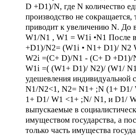
D +D1)/N, где N количество ед
производство не сокращается, 
приводит к увеличению N. До
W1/N1 , W1 = W1i •N1 После 
+D1)/N2= (W1i • N1+ D1)/ N2 
W2i =(C+ D)/N1 - (C+ D +D1)/N
W1i =( (W1+ D1)/ N2)/ (W1/ N
удешевления индивидуальной с
N1/N2<1, N2= N1+ ;N (1+ D1/ 
1+ D1/ W1 <1+ ;N/ N1, и D1/ 
выпускаемые в социалистическ
имуществом государства, а пос
только часть имущества госуда