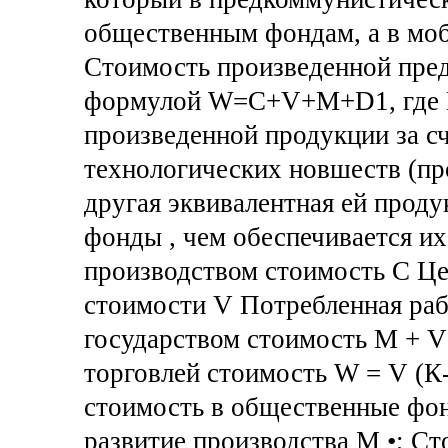
общественным фондам, а в мо
Стоимость произведенной пред
формулой W=C+V+M+D1, где D
произведенной продукции за сч
технологических новшеств (пр
другая эквивалентная ей прод
фонды , чем обеспечивается и
производством стоимость С Це
стоимости V Потребленная ра
государством стоимость М + V
торговлей стоимость W = V (К
стоимость в общественные фо
развитие производства М •; С