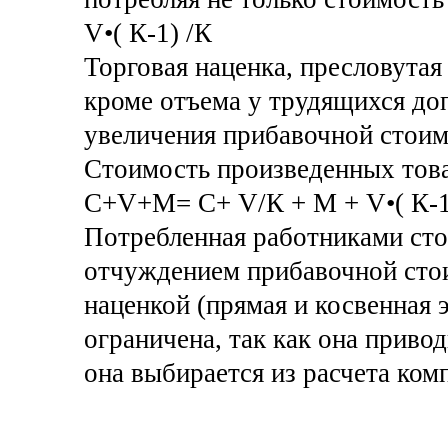
V•( К-1) /К
Торговая наценка, пресловутая
кроме отъема у трудящихся доп
увеличения прибавочной стоим
Стоимость произведенных тов
C+V+M= C+ V/К + М + V•( К-1
Потребленная работниками сто
отчуждением прибавочной стои
наценкой (прямая и косвенная 
ограничена, так как она приво
она выбирается из расчета ком