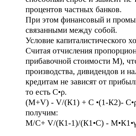
процентов частных банков.
При этом финансовый и промы
связанными между собой.
Условие капиталистического хо
Считая отчисления пропорцио
прибавочной стоимости М), чт
производства, дивидендов и на
кредитам не зависят от прибы
то есть С•ρ.
(М+V) - V/(К1) + С •(1-К2)- С•
получим:
М/С+ V/(К1-1)/(К1•С) - М•К1•γ