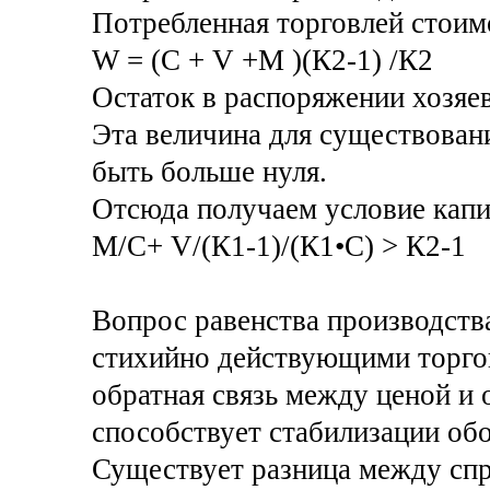
Потребленная торговлей стоим
W = (С + V +M )(К2-1) /К2
Остаток в распоряжении хозяев
Эта величина для существован
быть больше нуля.
Отсюда получаем условие капи
М/С+ V/(К1-1)/(К1•С) ˃ К2-1
Вопрос равенства производства
стихийно действующими торго
обратная связь между ценой и
способствует стабилизации об
Существует разница между спр