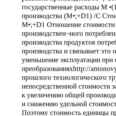
государственные расходы М •(1
производства (M•;+D1) /С Сто
M•;+D1 Отношение стоимости 
производствен¬ного потреблен
производства продуктов потреб
производства и связывает это 
уменьшение эксплуатации при 
преобразованияхhttp://antonovy
прошлого технологического тр
непосредственной стоимости за
к увеличению общей производи
и снижению удельной стоимос
Поэтому стоимость единицы п