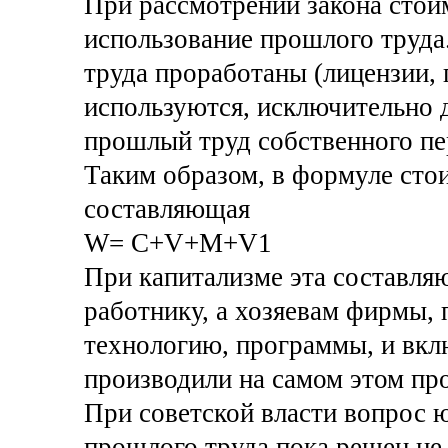
При рассмотрении закона стои
использование прошлого труда
труда проработаны (лицензии, 
используются, исключительно 
прошлый труд собственного пер
Таким образом, в формуле сто
составляющая
W= C+V+M+V1
При капитализме эта составляю
работнику, а хозяевам фирмы,
технологию, программы, и вклю
производили на самом этом про
При советской власти вопрос 
прошлого труда пока решен не