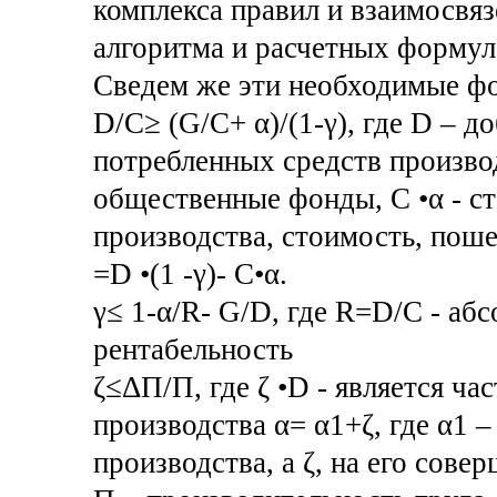
комплекса правил и взаимосвя
алгоритма и расчетных форму
Сведем же эти необходимые ф
D/C≥ (G/C+ α)/(1-γ), где D – д
потребленных средств производ
общественные фонды, С •α - ст
производства, стоимость, пош
=D •(1 -γ)- С•α.
γ≤ 1-α/R- G/D, где R=D/С - аб
рентабельность
ζ≤ΔП/П, где ζ •D - является ча
производства α= α1+ζ, где α1 
производства, а ζ, на его сове