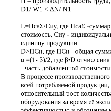
П – производительность труда,
D1/ W1 < ΔN/ N1
L=ПсаΣ/Сиу, где ПсаΣ -суммар
стоимость, Сиу - индивидуальн
единицу продукции
D˃ПСн, где ПСн - общая сумма
α =(1- β)/2, где β•D отчислени
- часть добавленной стоимости
В процессе производственного
всей потребляемой продукции, 
относительный рост количеств
оборудования за время её эксп
эффективностью и обозначим к