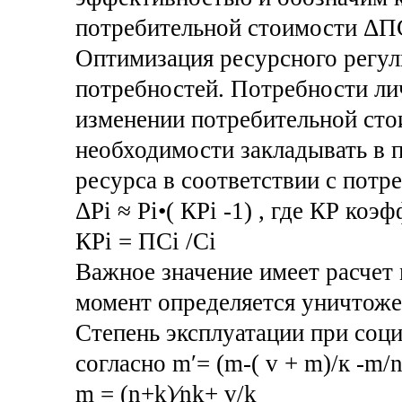
потребительной стоимости ΔП
Оптимизация ресурсного регул
потребностей. Потребности ли
изменении потребительной сто
необходимости закладывать в 
ресурса в соответствии с потр
ΔРi ≈ Рi•( КРi -1) , где КР ко
КРi = ПСi /Сi
Важное значение имеет расчет
момент определяется уничтоже
Степень эксплуатации при соц
согласно m′= (m-( v + m)/к -m/
m = (n+k)⁄nk+ v/k